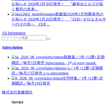
お知らせ
2026年3月30日発売！ 『麻布台ヒルズが拓
く都市の未来』
Information
新建築2026年2月別冊発売の
お知らせ
2026年2月26日発売！ 『ZEB+ ゼロエネルギ
ーのその先へ ZEB ...
All Information
Subscription
Subscription
新建築／1年 (12冊)
定期
st
購読／毎月1日発売
Subscription - 1
of every month.
Subscription
a+u／1年 (12冊)
定期購
読／毎月27日発売
a+u subscription
Subscription
住宅特集／1年 (12冊)
定
期購読／毎月19日発売
株式会社新建築社
Service