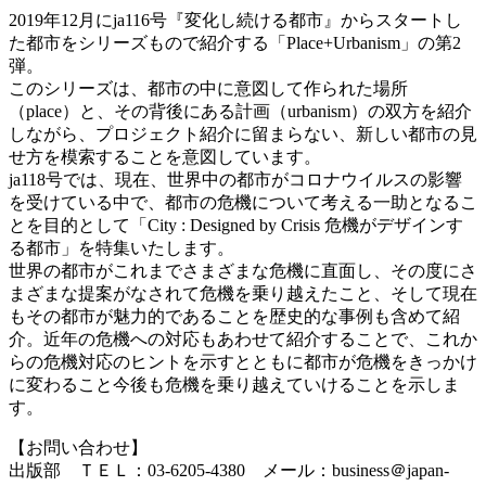
2019年12月にja116号『変化し続ける都市』からスタートし
た都市をシリーズもので紹介する「Place+Urbanism」の第2
弾。
このシリーズは、都市の中に意図して作られた場所
（place）と、その背後にある計画（urbanism）の双方を紹介
しながら、プロジェクト紹介に留まらない、新しい都市の見
せ方を模索することを意図しています。
ja118号では、現在、世界中の都市がコロナウイルスの影響
を受けている中で、都市の危機について考える一助となるこ
とを目的として「City : Designed by Crisis 危機がデザインす
る都市」を特集いたします。
世界の都市がこれまでさまざまな危機に直面し、その度にさ
まざまな提案がなされて危機を乗り越えたこと、そして現在
もその都市が魅力的であることを歴史的な事例も含めて紹
介。近年の危機への対応もあわせて紹介することで、これか
らの危機対応のヒントを示すとともに都市が危機をきっかけ
に変わること今後も危機を乗り越えていけることを示しま
す。
【お問い合わせ】
出版部 ＴＥＬ：03-6205-4380 メール：business＠japan-