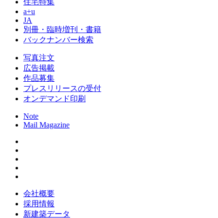
住宅特集
a+u
JA
別冊・臨時増刊・書籍
バックナンバー検索
写真注文
広告掲載
作品募集
プレスリリースの受付
オンデマンド印刷
Note
Mail Magazine
会社概要
採用情報
新建築データ