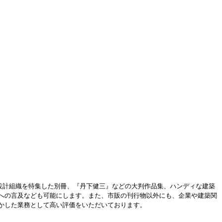
』のような設計組織を特集した別冊、『丹下健三』などの大判作品集、ハンディな建築
への言及なども可能にします。また、市販の刊行物以外にも、企業や建築関
かした業務として高い評価をいただいております。