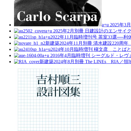
a+u 2025
a+u 2025年2月別冊
日建設計のエンサイ
a+u2022年11月臨時増刊号
茶室33選──
新建築2024年11月別冊
清水建設220周年
a+u2024年10月臨時増刊
槇文彦 ことば
a+u 2016年4月臨時増刊
シーグルド・レヴェ
新建築2024年8月別冊
The LINEs RI