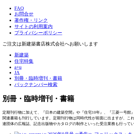
FAQ
お問合せ
著作権・リンク
サイトの利用案内
プライバシーポリシー
ご注文は新建築書店株式会社へお願いします
新建築
住宅特集
a+u
JA
別冊・臨時増刊・書籍
バックナンバー検索
別冊・臨時増刊・書籍
定期刊行物に加えて、『日本の建築空間』や『住宅10年』、『三菱一号館』といっ
関連書籍も刊行しています。定期刊行物は同時代性が前面に出ますが、こ
連団体の広報誌、記念出版物やカタログの制作といった受注業務も行って