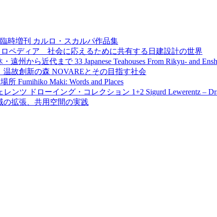
年3月臨時増刊
カルロ・スカルパ作品集
クロペディア 社会に応えるために共有する日建設計の世界
利休・遠州から近代まで
33 Japanese Teahouses From Rikyu- and Ensh
 温故創新の森 NOVAREとその目指す社会
と場所
Fumihiko Maki: Words and Places
レンツ ドローイング・コレクション 1+2
Sigurd Lewerentz – Dr
A／領域の拡張、共用空間の実践