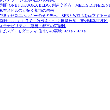
ャンデラ シェル構造への挑戦
月別冊
ONE FUKUOKA BLDG. 創造交差点 MEETS DIFFERENT
麻布台ヒルズが拓く都市の未来
ZEB＋ゼロエネルギーのその先へ ZEBとWELLを両立する三菱電
月別冊
ｎｅｘｔ ＴＯ 次代をつむぐ建築技師 東畑建築事務所
るサステナビリティ 建築・都市の可能性
リビング・モダニティ 住まいの実験1920ｓ-1970ｓ