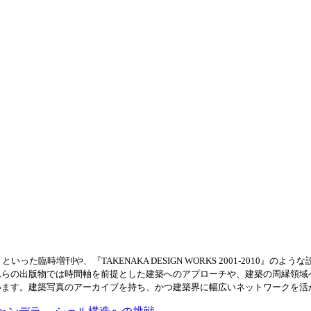
た臨時増刊や、『TAKENAKA DESIGN WORKS 2001-2010
れらの出版物では時間軸を前提とした建築へのアプローチや、建築の周縁領域
います。建築写真のアーカイブを持ち、かつ建築界に幅広いネットワークを活