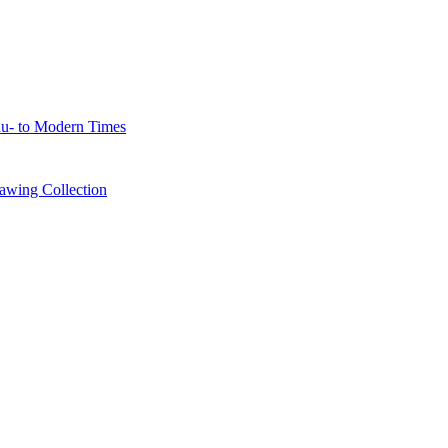
u- to Modern Times
awing Collection