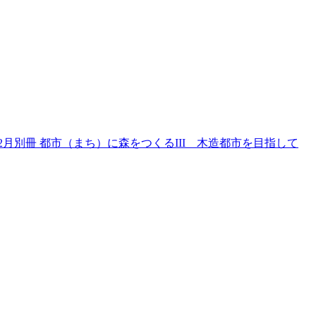
年2月別冊
都市（まち）に森をつくるIII 木造都市を目指して