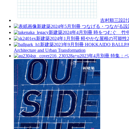
吉村順三設計
新建築2024年5月別冊
つなげる・つながる設
新建築2024年4月別冊
時をつむぐ 竹
新建築2024年1月別冊
軽やかな屋根の可能性
新建築2023年9月別冊
HOKKAIDO BAL
Architecture and Urban Transformation
a+u2023年4月別冊
特集：ペ