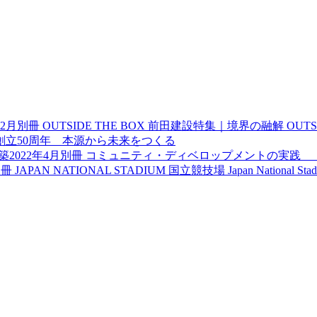
年2月別冊
OUTSIDE THE BOX 前田建設特集｜境界の融解
OUTSI
創立50周年 本源から未来をつくる
築2022年4月別冊
コミュニティ・ディベロップメントの実践 
別冊
JAPAN NATIONAL STADIUM 国立競技場
Japan National Sta