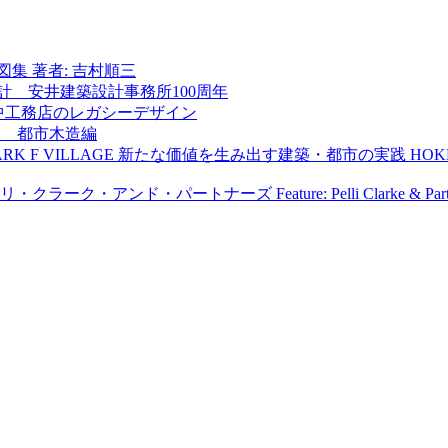
図集
著者: 吉村順三
計 安井建築設計事務所100周年
中工務店のレガシーデザイン
2 都市木造編
LPARK F VILLAGE 新たな価値を生み出す建築・都市の実践
HOKK
リ・クラーク・アンド・パートナーズ
Feature: Pelli Clarke & Par