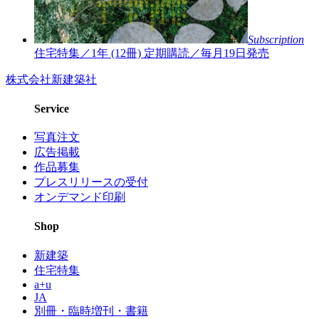
Subscription
住宅特集／1年 (12冊)
定期購読／毎月19日発売
株式会社新建築社
Service
写真注文
広告掲載
作品募集
プレスリリースの受付
オンデマンド印刷
Shop
新建築
住宅特集
a+u
JA
別冊・臨時増刊・書籍