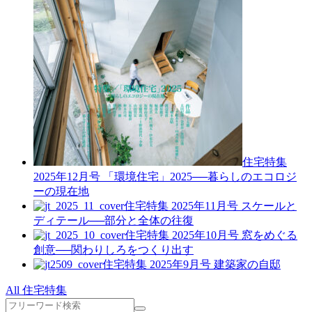
住宅特集
2025年12月号
「環境住宅」2025──暮らしのエコロジ
ーの現在地
住宅特集 2025年11月号
スケールと
ディテール──部分と全体の往復
住宅特集 2025年10月号
窓をめぐる
創意──関わりしろをつくり出す
住宅特集 2025年9月号
建築家の自邸
All 住宅特集