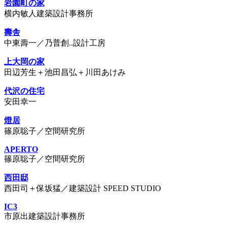
岩園町の家
横内敏人建築設計事務所
壽舎
中東壽一／乃普創..設計工房
上大岡の家
田辺芳生＋池田昌弘＋川田あけみ
代沢の住宅
安田幸一
燈居
篠原聡子／空間研究所
APERTO
篠原聡子／空間研究所
西田邸
西田司＋保坂猛／建築設計 SPEED STUDIO
IC3
市原出建築設計事務所