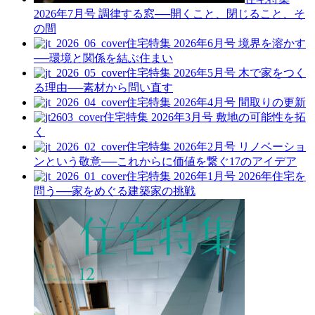
2026年7月号
調律する窓──開くこと、閉じること、そ
の間
住宅特集 2026年6月号
境界を溶かす
──環境と関係を結ぶ住まい
住宅特集 2026年5月号
木で家をつく
る理由──素材から問い直す
住宅特集 2026年4月号
間取りの更新
住宅特集 2026年3月号
敷地の可能性を拓
く
住宅特集 2026年2月号
リノベーショ
ンという敬意──これからに価値を繋ぐ17のアイデア
住宅特集 2026年1月号
2026年住宅を
問う──家をめぐる建築家の挑戦