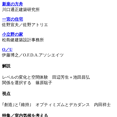
新座の方舟
川口通正建築研究所
一宮の住宅
佐野宣夫／佐野アトリエ
小立野の家
松島健建築設計事務所
O／U
伊藤博之／O.F.D.A.アソシエイツ
解説
レベルの変化と空間体験 田辺芳生＋池田昌弘
関係を選択する 篠原聡子
視点
｢創造｣と｢維持｣ オプティミズムとデカダンス 内田祥士
特集／室内気候を考える