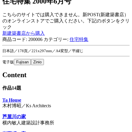
住宅特集 2000年6月号
こちらのサイトでは購入できません。新POST(新建築書店）
のオンラインストアでご購入ください。下記のボタンをクリ
ック
新建築書店から購入
商品コード:
200006
カテゴリー:
住宅特集
日本語／178頁／221x297mm／A4変型／平綴じ
電子版
Fujisan
Zinio
Content
作品14題
Ta House
木村博昭／Ks Architects
芦屋川の家
横内敏人建築設計事務所