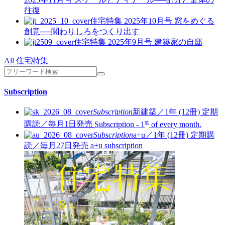
往復
住宅特集 2025年10月号
窓をめぐる
創意──関わりしろをつくり出す
住宅特集 2025年9月号
建築家の自邸
All 住宅特集
Subscription
Subscription
新建築／1年 (12冊)
定期
st
購読／毎月1日発売
Subscription - 1
of every month.
Subscription
a+u／1年 (12冊)
定期購
読／毎月27日発売
a+u subscription