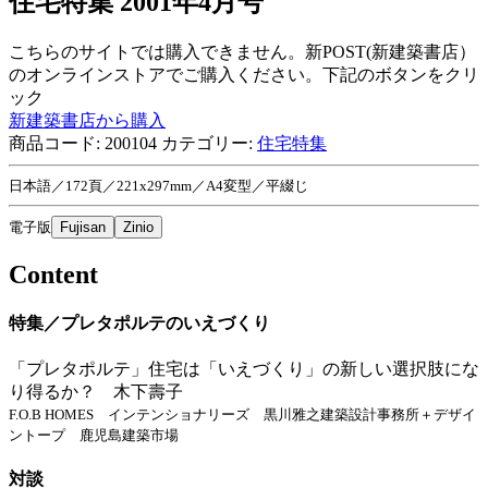
住宅特集 2001年4月号
こちらのサイトでは購入できません。新POST(新建築書店）
のオンラインストアでご購入ください。下記のボタンをクリ
ック
新建築書店から購入
商品コード:
200104
カテゴリー:
住宅特集
日本語／172頁／221x297mm／A4変型／平綴じ
電子版
Fujisan
Zinio
Content
特集／プレタポルテのいえづくり
「プレタポルテ」住宅は「いえづくり」の新しい選択肢にな
り得るか？ 木下壽子
F.O.B HOMES インテンショナリーズ 黒川雅之建築設計事務所＋デザイ
ントープ 鹿児島建築市場
対談