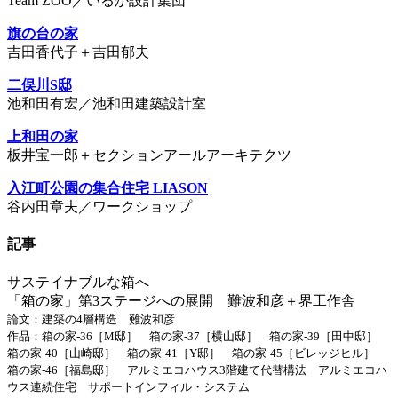
Team ZOO／いるか設計集団
旗の台の家
吉田香代子＋吉田郁夫
二俣川S邸
池和田有宏／池和田建築設計室
上和田の家
板井宝一郎＋セクションアールアーキテクツ
入江町公園の集合住宅 LIASON
谷内田章夫／ワークショップ
記事
サステイナブルな箱へ
「箱の家」第3ステージへの展開 難波和彦＋界工作舎
論文：建築の4層構造 難波和彦
作品：箱の家-36［M邸］ 箱の家-37［横山邸］ 箱の家-39［田中邸］
箱の家-40［山崎邸］ 箱の家-41［Y邸］ 箱の家-45［ビレッジヒル］
箱の家-46［福島邸］ アルミエコハウス3階建て代替構法 アルミエコハ
ウス連続住宅 サポートインフィル・システム