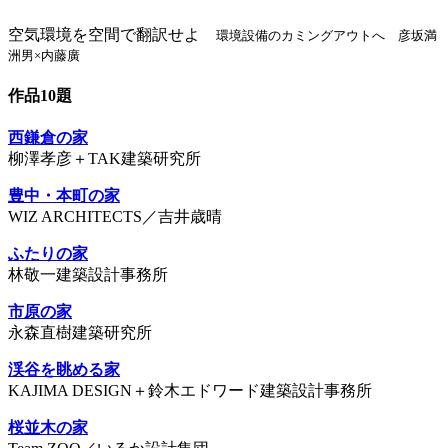
空気環境を空間で翻訳せよ
環境設備のカミングアウトへ 彦坂満
洲男×内藤廣
作品10題
西鎌倉の家
柳澤孝彦＋TAK建築研究所
豊中・本町の家
WIZ ARCHITECTS／吉井歳晴
ふたりの家
林敬一建築設計事務所
市原の家
永森直樹建築研究所
渓谷を眺める家
KAJIMA DESIGN＋鈴木エドワード建築設計事務所
桜並木の家