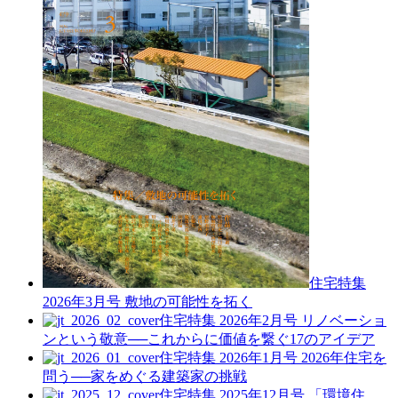
住宅特集
2026年3月号
敷地の可能性を拓く
住宅特集 2026年2月号
リノベーショ
ンという敬意──これからに価値を繋ぐ17のアイデア
住宅特集 2026年1月号
2026年住宅を
問う──家をめぐる建築家の挑戦
住宅特集 2025年12月号
「環境住