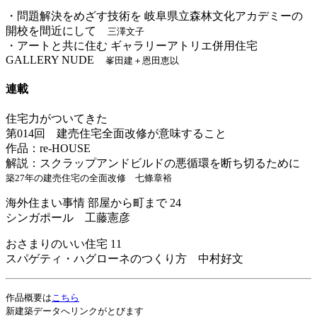
・問題解決をめざす技術を 岐阜県立森林文化アカデミーの
開校を間近にして
三澤文子
・アートと共に住む ギャラリーアトリエ併用住宅
GALLERY NUDE
峯田建＋恩田恵以
連載
住宅力がついてきた
第014回 建売住宅全面改修が意味すること
作品：re-HOUSE
解説：スクラップアンドビルドの悪循環を断ち切るために
築27年の建売住宅の全面改修 七條章裕
海外住まい事情 部屋から町まで 24
シンガポール 工藤憲彦
おさまりのいい住宅 11
スパゲティ・ハグローネのつくり方 中村好文
作品概要は
こちら
新建築データへリンクがとびます