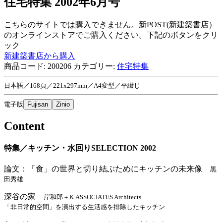
住宅特集 2002年6月号
こちらのサイトでは購入できません。新POST(新建築書店）
のオンラインストアでご購入ください。下記のボタンをクリ
ック
新建築書店から購入
商品コード:
200206
カテゴリー:
住宅特集
日本語／168頁／221x297mm／A4変型／平綴じ
電子版
Fujisan
Zinio
Content
特集／キッチン・水回りSELECTION 2002
論文：「食」の世界と切り結ぶためにキッチンの未来像
黒
田秀雄
深谷の家
岸和郎＋K.ASSOCIATES Architects
「非日常的空間」を演出する生活感を排除したキッチン