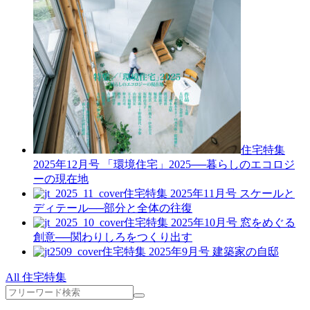
住宅特集
2025年12月号
「環境住宅」2025──暮らしのエコロジ
ーの現在地
住宅特集 2025年11月号
スケールと
ディテール──部分と全体の往復
住宅特集 2025年10月号
窓をめぐる
創意──関わりしろをつくり出す
住宅特集 2025年9月号
建築家の自邸
All 住宅特集