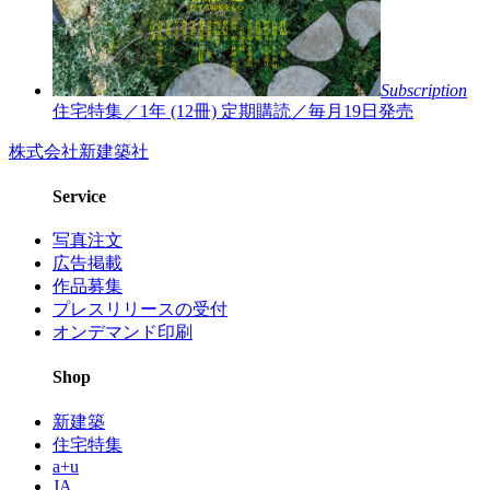
Subscription
住宅特集／1年 (12冊)
定期購読／毎月19日発売
株式会社新建築社
Service
写真注文
広告掲載
作品募集
プレスリリースの受付
オンデマンド印刷
Shop
新建築
住宅特集
a+u
JA