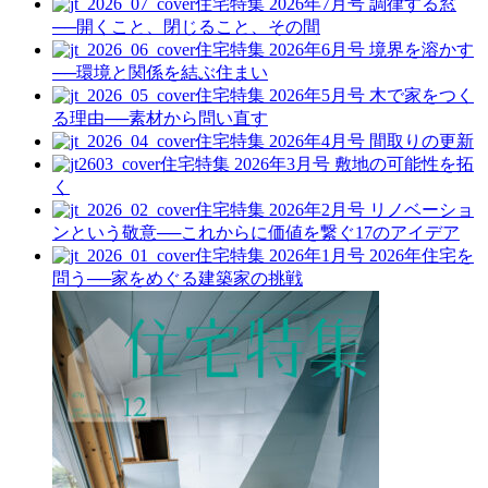
住宅特集 2026年7月号
調律する窓
──開くこと、閉じること、その間
住宅特集 2026年6月号
境界を溶かす
──環境と関係を結ぶ住まい
住宅特集 2026年5月号
木で家をつく
る理由──素材から問い直す
住宅特集 2026年4月号
間取りの更新
住宅特集 2026年3月号
敷地の可能性を拓
く
住宅特集 2026年2月号
リノベーショ
ンという敬意──これからに価値を繋ぐ17のアイデア
住宅特集 2026年1月号
2026年住宅を
問う──家をめぐる建築家の挑戦