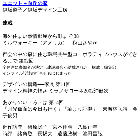
ユニット＋向丘の家
伊坂道子／伊坂デザイン工房
連載
海外住まい事情部屋から町まで 38
ミルウォーキー（アメリカ） 秋山さやか
都会の中の森に住む環境共生型コーポラティブハウスができ
るまで 第02回
全住戸に参加者が決定し建設組合が結成された 構成：編集部
インフィル設計の打合せもはじまった
デザインの構造──家具 第11回
デザイン精神の軽さ ミラノサローネ2002沖健次
あかりのい・ろ・は 第14回
「月光仮面は今日も行く」「論より証拠」 東海林弘靖＋金
子俊男
近作訪問 篠原聡子 宮本佳明 八島正年
時評 諸角敬 長坂大 遠藤政樹＋池田昌弘