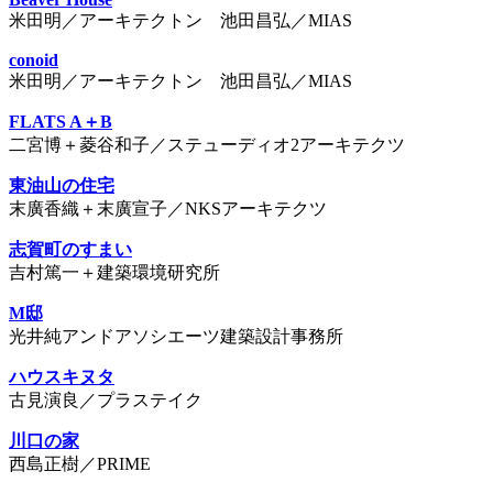
米田明／アーキテクトン 池田昌弘／MIAS
conoid
米田明／アーキテクトン 池田昌弘／MIAS
FLATS A＋B
二宮博＋菱谷和子／ステューディオ2アーキテクツ
東油山の住宅
末廣香織＋末廣宣子／NKSアーキテクツ
志賀町のすまい
吉村篤一＋建築環境研究所
M邸
光井純アンドアソシエーツ建築設計事務所
ハウスキヌタ
古見演良／プラステイク
川口の家
西島正樹／PRIME