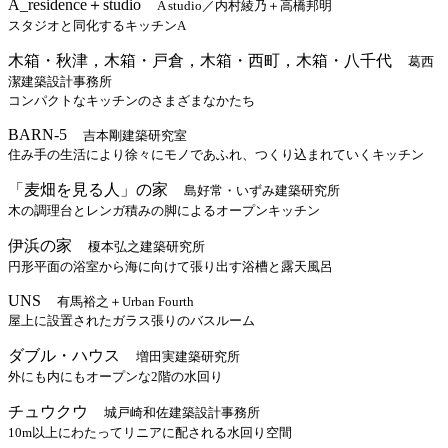
A_residence＋studio
A studio／内村綾乃＋高橋邦明
スタジオと同化するキッチンA
木箱・秋津，木箱・戸倉，木箱・西町，木箱・八千代
葛西
潔建築設計事務所
コンパクトなキッチンのさまざまなかたち
BARN-5
吉本剛建築研究室
住み手の生活により徐々にモノであふれ、つくり込まれていくキッチン
「麦畑を見る人」の家
島好常・いずみ建築研究所
木の調理台とレンガ積みの脚によるオープンキッチン
伊浜の家
榎本弘之建築研究所
円形平面の浴室から海に向けて張り出す浴槽と露天風呂
UNS
有馬裕之＋Urban Fourth
屋上に設置されたガラス張りのバスルーム
ダブル・ハウス
増田実建築研究所
外にも内にもオープンな2階の水回り
チュウクウ
城戸崎和佐建築設計事務所
10m以上にわたってリニアに配される水回り空間