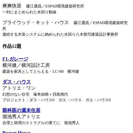
爽爽快居
藤江通昌／ESPAD環境建築研究所
一列にまとめられた水回り動線
プライウッド・キット・ハウス
藤江通昌／ESPAD環境建築研究
所
連続する木造システムに納められた水回り八木敦司建築設計事務所
作品12題
F1-ガレージ
横河健／横河設計工房
建築を家具としてとらえる・LC-SH 横河健
ダス・ハウス
アトリエ・ワン
幻想のない住宅 塚本由晴＋貝島桃代
プロジェクト：ダス・ハウス0 ガエ・ハウス ガエ・ハウス0
眼科医の週末住居
堀池秀人アトリエ
合理と病理のストラグルの果てに 堀池秀人
Beaver House