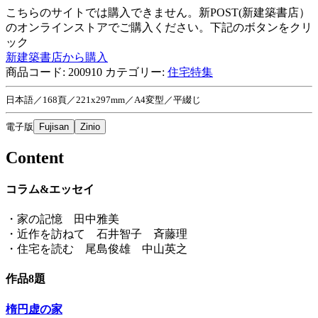
こちらのサイトでは購入できません。新POST(新建築書店）
のオンラインストアでご購入ください。下記のボタンをクリ
ック
新建築書店から購入
商品コード:
200910
カテゴリー:
住宅特集
日本語／168頁／221x297mm／A4変型／平綴じ
電子版
Fujisan
Zinio
Content
コラム&エッセイ
・家の記憶 田中雅美
・近作を訪ねて 石井智子 斉藤理
・住宅を読む 尾島俊雄 中山英之
作品8題
楕円虚の家