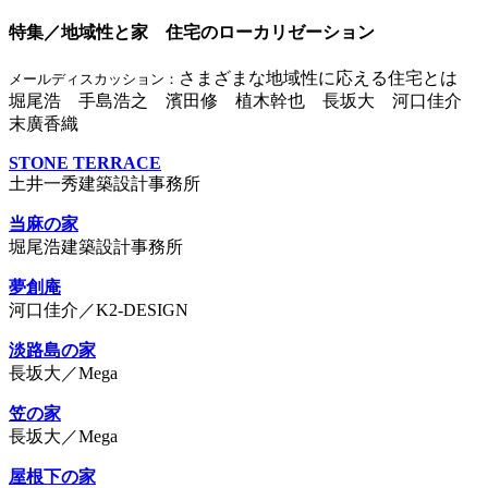
特集／地域性と家 住宅のローカリゼーション
さまざまな地域性に応える住宅とは
メールディスカッション：
堀尾浩 手島浩之 濱田修 植木幹也 長坂大 河口佳介
末廣香織
STONE TERRACE
土井一秀建築設計事務所
当麻の家
堀尾浩建築設計事務所
夢創庵
河口佳介／K2-DESIGN
淡路島の家
長坂大／Mega
笠の家
長坂大／Mega
屋根下の家