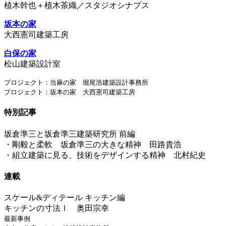
植木幹也＋植木茶織／スタジオシナプス
坂本の家
大西憲司建築工房
白保の家
松山建築設計室
プロジェクト：当麻の家 堀尾浩建築設計事務所
プロジェクト：坂本の家 大西憲司建築工房
特別記事
坂倉準三と坂倉準三建築研究所 前編
・剛毅と柔軟 坂倉準三の大きな精神 田路貴浩
・組立建築に見る、技術をデザインする精神 北村紀史
連載
スケール&ディテール キッチン編
キッチンの寸法Ⅰ 奥田宗幸
最新事例