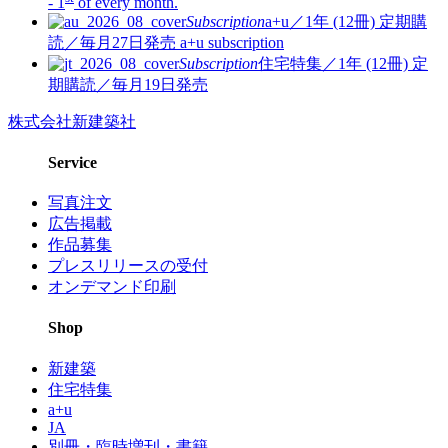
- 1
of every month.
Subscription
a+u／1年 (12冊)
定期購
読／毎月27日発売
a+u subscription
Subscription
住宅特集／1年 (12冊)
定
期購読／毎月19日発売
株式会社新建築社
Service
写真注文
広告掲載
作品募集
プレスリリースの受付
オンデマンド印刷
Shop
新建築
住宅特集
a+u
JA
別冊・臨時増刊・書籍