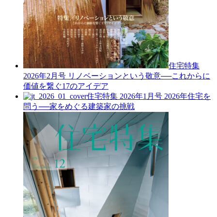
住宅特集
2026年2月号
リノベーションという敬意──これからに
価値を繋ぐ17のアイデア
住宅特集 2026年1月号
2026年住宅を
問う──家をめぐる建築家の挑戦