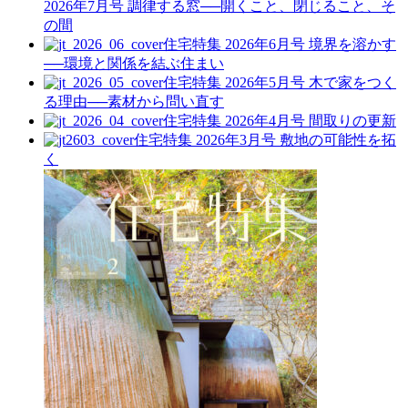
2026年7月号
調律する窓──開くこと、閉じること、そ
の間
住宅特集 2026年6月号
境界を溶かす
──環境と関係を結ぶ住まい
住宅特集 2026年5月号
木で家をつく
る理由──素材から問い直す
住宅特集 2026年4月号
間取りの更新
住宅特集 2026年3月号
敷地の可能性を拓
く