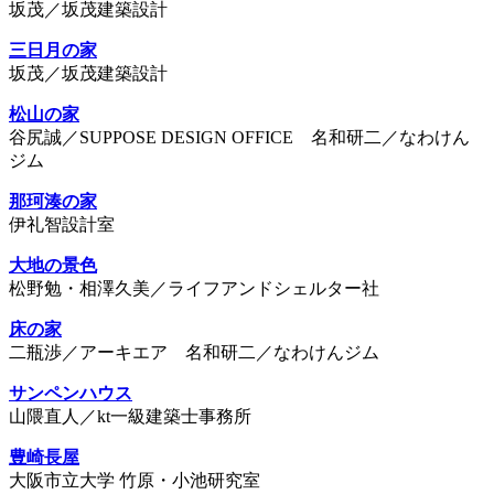
坂茂／坂茂建築設計
三日月の家
坂茂／坂茂建築設計
松山の家
谷尻誠／SUPPOSE DESIGN OFFICE 名和研二／なわけん
ジム
那珂湊の家
伊礼智設計室
大地の景色
松野勉・相澤久美／ライフアンドシェルター社
床の家
二瓶渉／アーキエア 名和研二／なわけんジム
サンペンハウス
山隈直人／kt一級建築士事務所
豊崎長屋
大阪市立大学 竹原・小池研究室