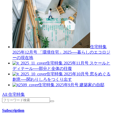
住宅特集
2025年12月号
「環境住宅」2025──暮らしのエコロジ
ーの現在地
住宅特集 2025年11月号
スケールと
ディテール──部分と全体の往復
住宅特集 2025年10月号
窓をめぐる
創意──関わりしろをつくり出す
住宅特集 2025年9月号
建築家の自邸
All 住宅特集
Subscription