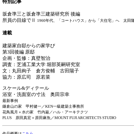
特別記事
坂倉準三と坂倉準三建築研究所 後編
所員の目線でⅡ
1960年代、「コートハウス」から「大住宅」へ 太田
連載
建築家自邸からの家学び
第3回後編 原邸
企画・監修：真壁智治
調査：芝浦工業大学 堀部英嗣研究室
文：丸田絢子 倉方俊輔 古田陽子
協力：原広司 原若菜
スケール&ディテール
浴室・洗面室の寸法 奥田宗幸
最新事例
鎌倉山の家 甲村健一／KEN一級建築士事務所
花鳥風月＋水の家 竹内巌／ハル・アーキテクツ
PLUS 原田真宏＋原田麻魚／MOUNT FUJI ARCHITECTS STUDIO
作品概要は
こちら