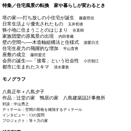
特集／住宅風景の転換 家や暮らしが変わるとき
塔の家──打ち放しの小住宅が誕生
藤森照信
日常生活より優先されたもの
玉井哲雄
狭小地に住まうことのはじまり
谷直樹
家族団欒の原風景の出現
内田青藏
壁の空間へ──木造軸組構法と住様式
源愛日児
住宅生産力の飛躍的な増加
平山育男
座敷の成立
藤田盟児
会所の誕生──「接客」という社会性
小沢朝江
都市に生まれたスキマ
清水重敦
モノグラフ
八島正年＋八島夕子
作品：辻堂の家 鴨居の家 八島建築設計事務所
対談：中山秀之
ディテール：空間の骨格を補強するディテール
インタビュー：13の質問
プロジェクト：等々力の家