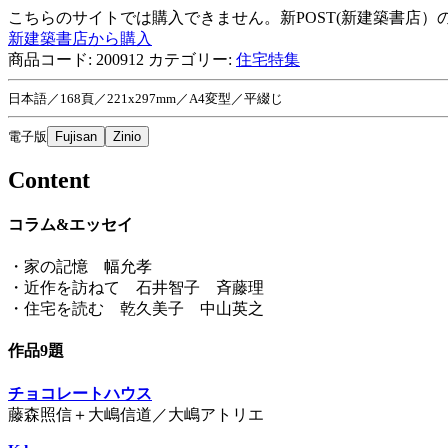
こちらのサイトでは購入できません。新POST(新建築書店
新建築書店から購入
商品コード:
200912
カテゴリー:
住宅特集
日本語／168頁／221x297mm／A4変型／平綴じ
電子版
Fujisan
Zinio
Content
コラム&エッセイ
・家の記憶 幅允孝
・近作を訪ねて 石井智子 斉藤理
・住宅を読む 乾久美子 中山英之
作品9題
チョコレートハウス
藤森照信＋大嶋信道／大嶋アトリエ