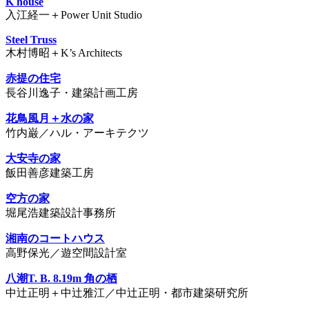
K house
入江経一＋Power Unit Studio
Steel Truss
木村博昭＋K’s Architects
赤提の住宅
長谷川逸子・建築計画工房
花鳥風月＋水の家
竹内巌／ハル・アーキテクツ
大安寺の家
飯田善彦建築工房
空方の家
堀尾浩建築設計事務所
湘南のコートハウス
高野保光／遊空間設計室
八潮T. B. 8.19m 角の栖
中辻正明＋中辻雅江／中辻正明・都市建築研究所