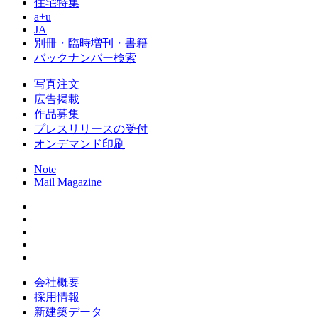
住宅特集
a+u
JA
別冊・臨時増刊・書籍
バックナンバー検索
写真注文
広告掲載
作品募集
プレスリリースの受付
オンデマンド印刷
Note
Mail Magazine
会社概要
採用情報
新建築データ