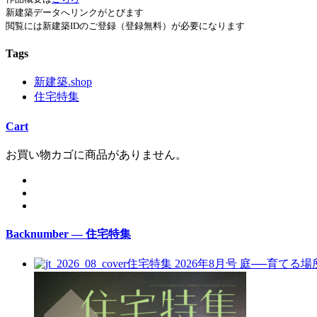
新建築データへリンクがとびます
閲覧には新建築IDのご登録（登録無料）が必要になります
Tags
新建築.shop
住宅特集
Cart
お買い物カゴに商品がありません。
Backnumber — 住宅特集
住宅特集 2026年8月号
庭──育てる場