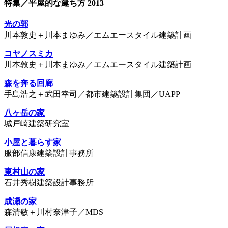
特集／平屋的な建ち方 2013
光の郭
川本敦史＋川本まゆみ／エムエースタイル建築計画
コヤノスミカ
川本敦史＋川本まゆみ／エムエースタイル建築計画
森を奔る回廊
手島浩之＋武田幸司／都市建築設計集団／UAPP
八ヶ岳の家
城戸崎建築研究室
小屋と暮らす家
服部信康建築設計事務所
東村山の家
石井秀樹建築設計事務所
成瀬の家
森清敏＋川村奈津子／MDS