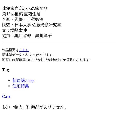
建築家自邸からの家学び
第13回後編 重箱住居
企画・監修：真壁智治
調査：日本大学 佐藤光彦研究室
文：塩崎太伸
協力：黒川哲郎 黒川洋子
作品概要は
こちら
新建築データへリンクがとびます
閲覧には新建築IDのご登録（登録無料）が必要になります
Tags
新建築.shop
住宅特集
Cart
お買い物カゴに商品がありません。