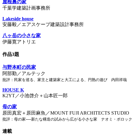
屋根裏の家
千葉学建築計画事務所
Lakeside house
安藤毅／エアスケープ建築設計事務所
八ヶ岳の小さな家
伊藤寛アトリエ
作品3題
与野本町の民家
阿部勤／アルテック
批評：民家を巡る、家主と建築家と大工による、円熟の遊び 内田祥哉
HOUSE K
K2YT／小池啓介＋山本匠一郎
母の家
原田真宏＋原田麻魚／MOUNT FUJI ARCHITECTS STUDIO
批評：母の家──新たな構造の試みから広がる小さな家 ナオミ・ポロック
連載