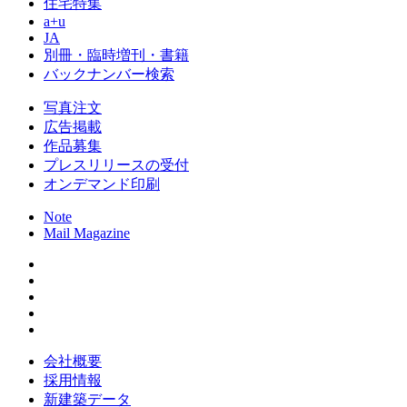
住宅特集
a+u
JA
別冊・臨時増刊・書籍
バックナンバー検索
写真注文
広告掲載
作品募集
プレスリリースの受付
オンデマンド印刷
Note
Mail Magazine
会社概要
採用情報
新建築データ