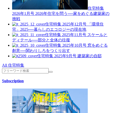
住宅特集
2026年1月号
2026年住宅を問う──家をめぐる建築家の
挑戦
住宅特集 2025年12月号
「環境住
宅」2025──暮らしのエコロジーの現在地
住宅特集 2025年11月号
スケールと
ディテール──部分と全体の往復
住宅特集 2025年10月号
窓をめぐる
創意──関わりしろをつくり出す
住宅特集 2025年9月号
建築家の自邸
All 住宅特集
Subscription