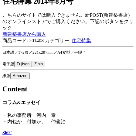
住宅特集 2014年8月号
こちらのサイトでは購入できません。新POST(新建築書店）
のオンラインストアでご購入ください。下記のボタンをクリ
ック
新建築書店から購入
商品コード:
201408
カテゴリー:
住宅特集
日本語／172頁／221x297mm／A4変型／平綴じ
電子版
Fujisan
Zinio
紙版
Amazon
Content
コラム&エッセイ
・私の事務所 河内一泰
・内包か、付加か。 仲俊治
360°