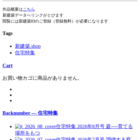
作品概要は
こちら
新建築データへリンクがとびます
閲覧には新建築IDのご登録（登録無料）が必要になります
Tags
新建築.shop
住宅特集
Cart
お買い物カゴに商品がありません。
Backnumber — 住宅特集
住宅特集 2026年8月号
庭──育てる
場所をもつ
住宅特集 2026年7月号
調律する窓