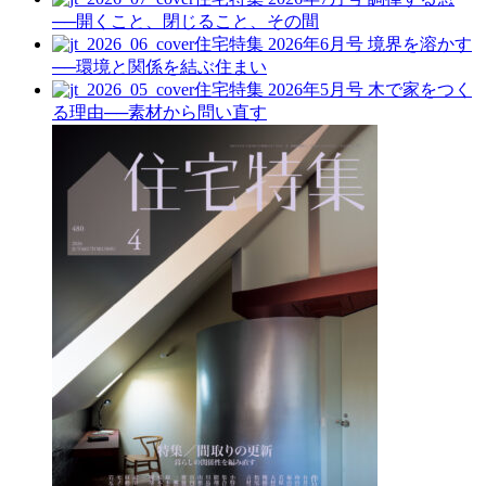
──開くこと、閉じること、その間
住宅特集 2026年6月号
境界を溶かす
──環境と関係を結ぶ住まい
住宅特集 2026年5月号
木で家をつく
る理由──素材から問い直す