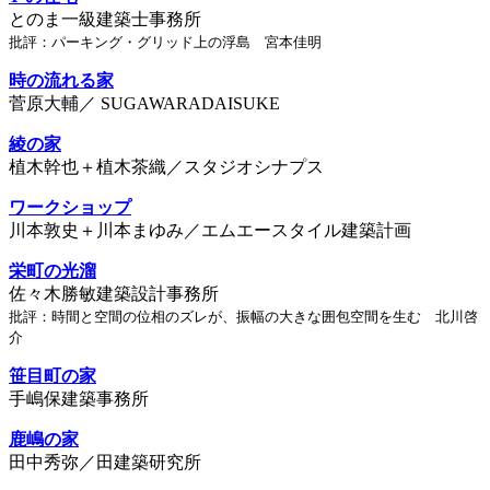
とのま一級建築士事務所
批評：パーキング・グリッド上の浮島 宮本佳明
時の流れる家
菅原大輔／ SUGAWARADAISUKE
綾の家
植木幹也＋植木茶織／スタジオシナプス
ワークショップ
川本敦史＋川本まゆみ／エムエースタイル建築計画
栄町の光溜
佐々木勝敏建築設計事務所
批評：時間と空間の位相のズレが、振幅の大きな囲包空間を生む 北川啓
介
笹目町の家
手嶋保建築事務所
鹿嶋の家
田中秀弥／田建築研究所