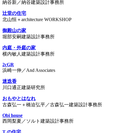
納谷新／納谷建築設計事務所
辻堂の住宅
北山恒＋architecture WORKSHOP
御殿山の家
堀部安嗣建築設計事務所
内庭・外庭の家
横内敏人建築設計事務所
2cGR
浜崎一伸／And Associates
迷迭香
川口通正建築研究所
おもやとはなれ
古森弘一＋橋迫弘平／古森弘一建築設計事務所
Obi house
西岡梨夏／ソルト建築設計事務所
T の住宅