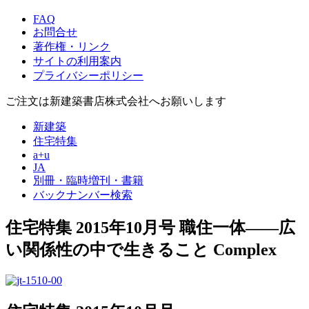
FAQ
お問合せ
著作権・リンク
サイトの利用案内
プライバシーポリシー
ご注文は新建築書店株式会社へお願いします
新建築
住宅特集
a+u
JA
別冊・臨時増刊・書籍
バックナンバー検索
住宅特集 2015年10月号
職住一体——広
い関係性の中で生きること
Complex