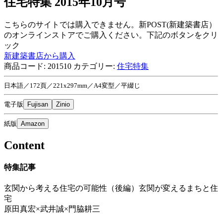
住宅特集 2015年10月号
こちらのサイトでは購入できません。新POST(新建築書店）
のオンラインストアでご購入ください。下記のボタンをクリ
ック
新建築書店から購入
商品コード:
201510
カテゴリー:
住宅特集
日本語／172頁／221x297mm／A4変型／平綴じ
電子版
Fujisan
Zinio
紙版
Amazon
Content
特集記事
玄関から考える住宅の可能性（後編）玄関が変えるまちと住
宅
原田真宏×武井誠×門脇耕三