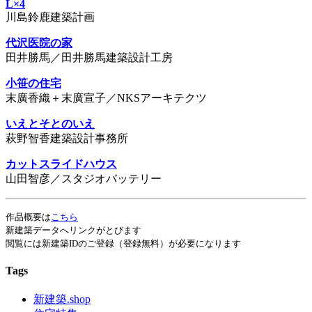
L×4
川島鈴鹿建築計画
代沢医院の家
田井勝馬／田井勝馬建築設計工房
小笹の住宅
末廣香織＋末廣宣子／NKSアーキテクツ
いえとそとのいえ
萩野智香建築設計事務所
カットスライドハウス
山田智彦／スタジオバッテリー
作品概要は
こちら
新建築データへリンクがとびます
閲覧には新建築IDのご登録（登録無料）が必要になります
Tags
新建築.shop