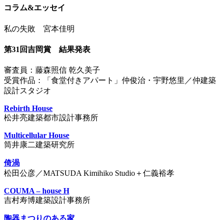
コラム&エッセイ
私の失敗 宮本佳明
第31回吉岡賞 結果発表
審査員：藤森照信 乾久美子
受賞作品：「食堂付きアパート」仲俊治・宇野悠里／仲建築
設計スタジオ
Rebirth House
松井亮建築都市設計事務所
Multicellular House
筒井康二建築研究所
倚渦
松田公彦／MATSUDA Kimihiko Studio＋仁義裕孝
COUMA – house H
吉村寿博建築設計事務所
陶器まつりのある家