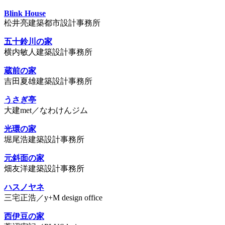
Blink House
松井亮建築都市設計事務所
五十鈴川の家
横内敏人建築設計事務所
蔵前の家
吉田夏雄建築設計事務所
うさぎ亭
大建met／なわけんジム
光環の家
堀尾浩建築設計事務所
元斜面の家
畑友洋建築設計事務所
ハスノヤネ
三宅正浩／y+M design office
西伊豆の家