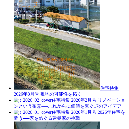
住宅特集
2026年3月号
敷地の可能性を拓く
住宅特集 2026年2月号
リノベーショ
ンという敬意──これからに価値を繋ぐ17のアイデア
住宅特集 2026年1月号
2026年住宅を
問う──家をめぐる建築家の挑戦