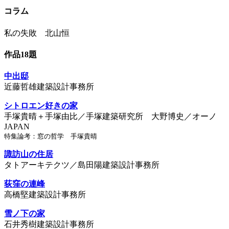
コラム
私の失敗 北山恒
作品18題
中出邸
近藤哲雄建築設計事務所
シトロエン好きの家
手塚貴晴＋手塚由比／手塚建築研究所 大野博史／オーノ
JAPAN
特集論考：窓の哲学 手塚貴晴
諏訪山の住居
タトアーキテクツ／島田陽建築設計事務所
荻窪の連峰
高橋堅建築設計事務所
雪ノ下の家
石井秀樹建築設計事務所