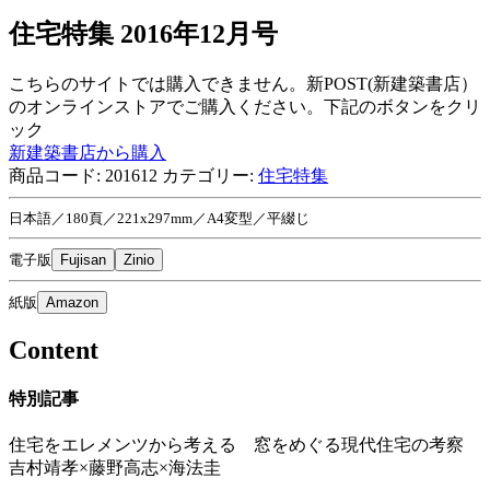
住宅特集 2016年12月号
こちらのサイトでは購入できません。新POST(新建築書店）
のオンラインストアでご購入ください。下記のボタンをクリ
ック
新建築書店から購入
商品コード:
201612
カテゴリー:
住宅特集
日本語／180頁／221x297mm／A4変型／平綴じ
電子版
Fujisan
Zinio
紙版
Amazon
Content
特別記事
住宅をエレメンツから考える 窓をめぐる現代住宅の考察
吉村靖孝×藤野高志×海法圭