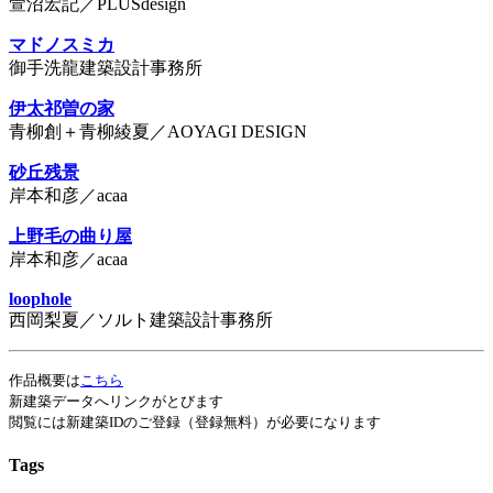
萱沼宏記／PLUSdesign
マドノスミカ
御手洗龍建築設計事務所
伊太祁曽の家
青柳創＋青柳綾夏／AOYAGI DESIGN
砂丘残景
岸本和彦／acaa
上野毛の曲り屋
岸本和彦／acaa
loophole
西岡梨夏／ソルト建築設計事務所
作品概要は
こちら
新建築データへリンクがとびます
閲覧には新建築IDのご登録（登録無料）が必要になります
Tags