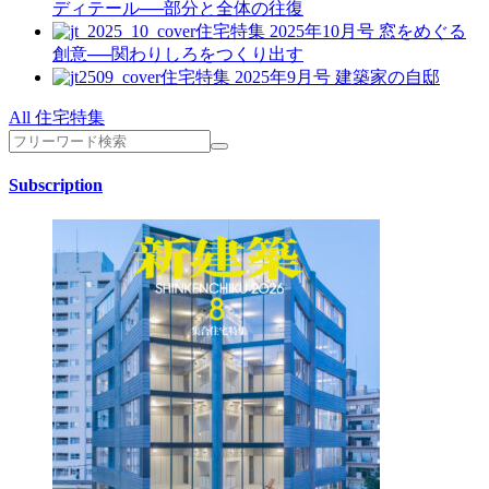
ディテール──部分と全体の往復
住宅特集 2025年10月号
窓をめぐる
創意──関わりしろをつくり出す
住宅特集 2025年9月号
建築家の自邸
All 住宅特集
Subscription