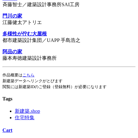
斉藤智士／建築設計事務所SAI工房
門川の家
江藤健太アトリエ
多様性が佇む大屋根
都市建築設計集団／UAPP 手島浩之
阿品の家
藤本寿徳建築設計事務所
作品概要は
こちら
新建築データへリンクがとびます
閲覧には新建築IDのご登録（登録無料）が必要になります
Tags
新建築.shop
住宅特集
Cart