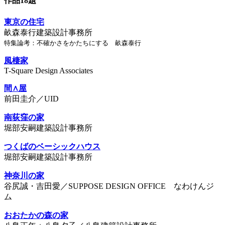
作品18題
東京の住宅
畝森泰行建築設計事務所
特集論考：不確かさをかたちにする 畝森泰行
風棲家
T-Square Design Associates
間∧屋
前田圭介／UID
南荻窪の家
堀部安嗣建築設計事務所
つくばのベーシックハウス
堀部安嗣建築設計事務所
神奈川の家
谷尻誠・吉田愛／SUPPOSE DESIGN OFFICE なわけんジ
ム
おおたかの森の家