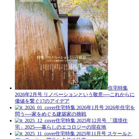
住宅特集
2026年2月号
リノベーションという敬意──これからに
価値を繋ぐ17のアイデア
住宅特集 2026年1月号
2026年住宅を
問う──家をめぐる建築家の挑戦
住宅特集 2025年12月号
「環境住
宅」2025──暮らしのエコロジーの現在地
住宅特集 2025年11月号
スケールと