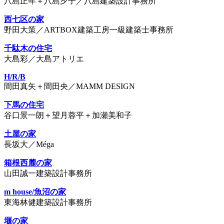
八島正年＋八島夕子／八島建築設計事務所
西七区の家
野田大策／ARTBOX建築工房一級建築士事務所
千駄木の住宅
大島彩／大島アトリエ
H/R/B
間田真矢＋間田央／MAMM DESIGN
下馬の住宅
谷口景一朗＋望月蓉平＋加瀬美和子
土屋の家
長坂大／Méga
箱根西麓の家
山田誠一建築設計事務所
m house/魚沼の家
東海林健建築設計事務所
堰の家