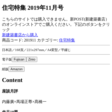
住宅特集 2019年11月号
こちらのサイトでは購入できません。新POST(新建築書店）
のオンラインストアでご購入ください。下記のボタンをクリ
ック
新建築書店から購入
商品コード:
201911
カテゴリー:
住宅特集
日本語／168頁／221x297mm／A4変型／平綴じ
電子版
Fujisan
Zinio
紙版
Amazon
Content
座談月評
内藤廣×馬場正尊×髙橋一