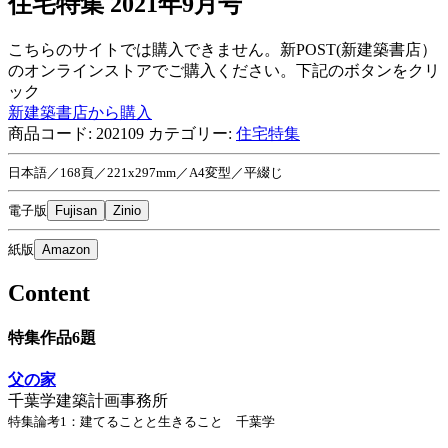
住宅特集 2021年9月号
こちらのサイトでは購入できません。新POST(新建築書店）
のオンラインストアでご購入ください。下記のボタンをクリ
ック
新建築書店から購入
商品コード:
202109
カテゴリー:
住宅特集
日本語／168頁／221x297mm／A4変型／平綴じ
電子版
Fujisan
Zinio
紙版
Amazon
Content
特集作品6題
父の家
千葉学建築計画事務所
特集論考1：建てることと生きること 千葉学