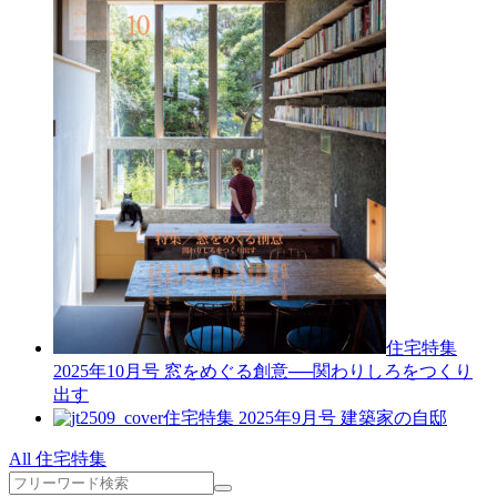
住宅特集
2025年10月号
窓をめぐる創意──関わりしろをつくり
出す
住宅特集 2025年9月号
建築家の自邸
All 住宅特集