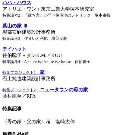
ハハ・ハウス
アトリエ・ワン＋東京工業大学塚本研究室
特集論考2：「建ち方」が問う住宅地のレトリック 塚本由晴
葉山の家 Ⅲ
堀部安嗣建築設計事務所
特集論考3：住まいと利他 堀部安嗣
チイハット
佐伯聡子＋タンK.M.／KUU
特集論考4：A house is a house is a house 佐伯聡子
家
特集プロジェクト1：
石上純也建築設計事務所
ニュータウンの母の家
特集プロジェクト2：
藤村龍至／RFA
特集記事
〈母の家・父の家〉考 塩崎太伸
最新作品9題