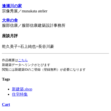
逢瀬川の家
宗像秀展／munakata atelier
大幸の舎
服部信康／服部信康建築設計事務所
座談月評
乾久美子×石上純也×長谷川豪
作品概要は
こちら
新建築データへリンクがとびます
閲覧には新建築IDのご登録（登録無料）が必要になります
Tags
新建築.shop
住宅特集
Cart