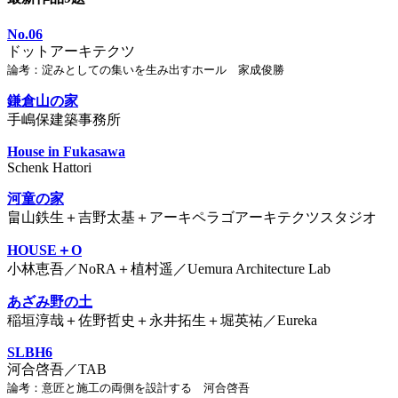
No.06
ドットアーキテクツ
論考：淀みとしての集いを生み出すホール 家成俊勝
鎌倉山の家
手嶋保建築事務所
House in Fukasawa
Schenk Hattori
河童の家
畠山鉄生＋吉野太基＋アーキペラゴアーキテクツスタジオ
HOUSE＋O
小林恵吾／NoRA＋植村遥／Uemura Architecture Lab
あざみ野の土
稲垣淳哉＋佐野哲史＋永井拓生＋堀英祐／Eureka
SLBH6
河合啓吾／TAB
論考：意匠と施工の両側を設計する 河合啓吾