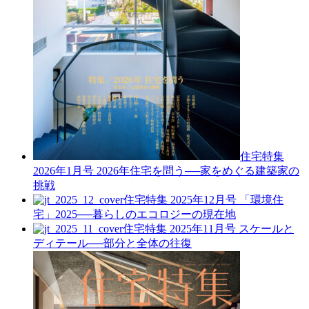
住宅特集
2026年1月号
2026年住宅を問う──家をめぐる建築家の
挑戦
住宅特集 2025年12月号
「環境住
宅」2025──暮らしのエコロジーの現在地
住宅特集 2025年11月号
スケールと
ディテール──部分と全体の往復