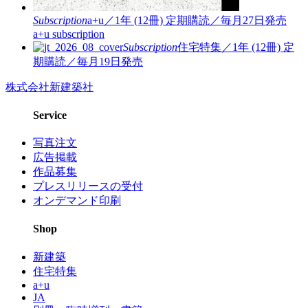
Subscription
a+u／1年 (12冊)
定期購読／毎月27日発売
a+u subscription
Subscription
住宅特集／1年 (12冊)
定
期購読／毎月19日発売
株式会社新建築社
Service
写真注文
広告掲載
作品募集
プレスリリースの受付
オンデマンド印刷
Shop
新建築
住宅特集
a+u
JA