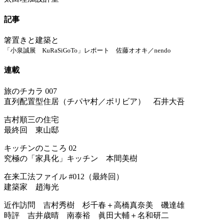
記事
箸置きと建築と
「小泉誠展 KuRaSiGoTo」レポート 佐藤オオキ／nendo
連載
旅のチカラ 007
直列配置型住居（チパヤ村／ボリビア） 石井大吾
吉村順三の住宅
最終回 東山邸
キッチンのこころ 02
究極の「家具化」キッチン 本間美樹
在来工法ファイル #012（最終回）
建築家 趙海光
近作訪問 吉村秀樹 杉千春＋高橋真奈美 磯達雄
時評 吉井歳晴 南泰裕 眞田大輔＋名和研二