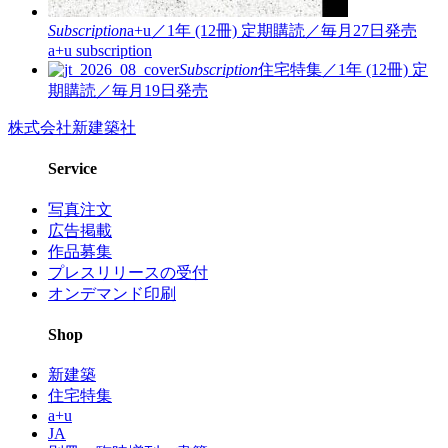
Subscription
a+u／1年 (12冊)
定期購読／毎月27日発売
a+u subscription
Subscription
住宅特集／1年 (12冊)
定
期購読／毎月19日発売
株式会社新建築社
Service
写真注文
広告掲載
作品募集
プレスリリースの受付
オンデマンド印刷
Shop
新建築
住宅特集
a+u
JA