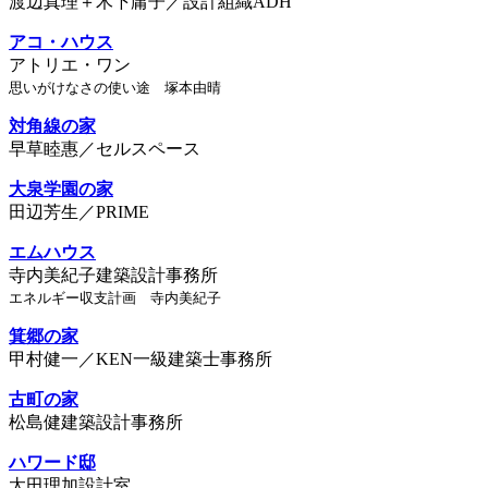
渡辺真理＋木下庸子／設計組織ADH
アコ・ハウス
アトリエ・ワン
思いがけなさの使い途 塚本由晴
対角線の家
早草睦惠／セルスペース
大泉学園の家
田辺芳生／PRIME
エムハウス
寺内美紀子建築設計事務所
エネルギー収支計画 寺内美紀子
箕郷の家
甲村健一／KEN一級建築士事務所
古町の家
松島健建築設計事務所
ハワード邸
太田理加設計室