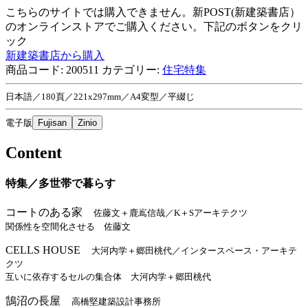
こちらのサイトでは購入できません。新POST(新建築書店）
のオンラインストアでご購入ください。下記のボタンをクリ
ック
新建築書店から購入
商品コード:
200511
カテゴリー:
住宅特集
日本語／180頁／221x297mm／A4変型／平綴じ
電子版
Fujisan
Zinio
Content
特集／多世帯で暮らす
コートのある家
佐藤文＋鹿嶌信哉／K＋Sアーキテクツ
関係性を空間化させる 佐藤文
CELLS HOUSE
大河内学＋郷田桃代／インタースペース・アーキテ
クツ
互いに依存するセルの集合体 大河内学＋郷田桃代
鵠沼の長屋
高橋堅建築設計事務所