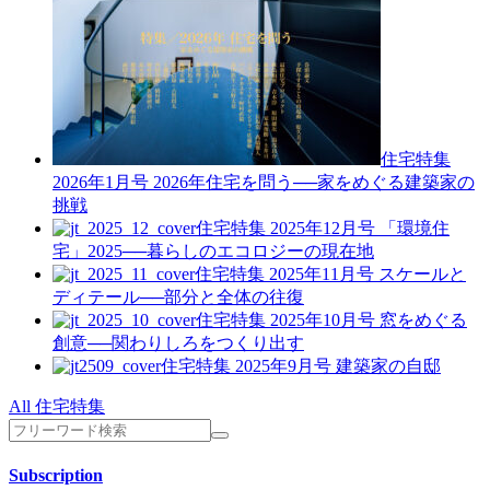
住宅特集
2026年1月号
2026年住宅を問う──家をめぐる建築家の
挑戦
住宅特集 2025年12月号
「環境住
宅」2025──暮らしのエコロジーの現在地
住宅特集 2025年11月号
スケールと
ディテール──部分と全体の往復
住宅特集 2025年10月号
窓をめぐる
創意──関わりしろをつくり出す
住宅特集 2025年9月号
建築家の自邸
All 住宅特集
Subscription