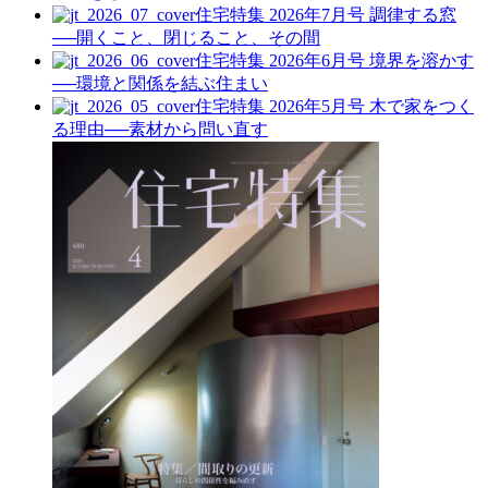
住宅特集 2026年7月号
調律する窓
──開くこと、閉じること、その間
住宅特集 2026年6月号
境界を溶かす
──環境と関係を結ぶ住まい
住宅特集 2026年5月号
木で家をつく
る理由──素材から問い直す