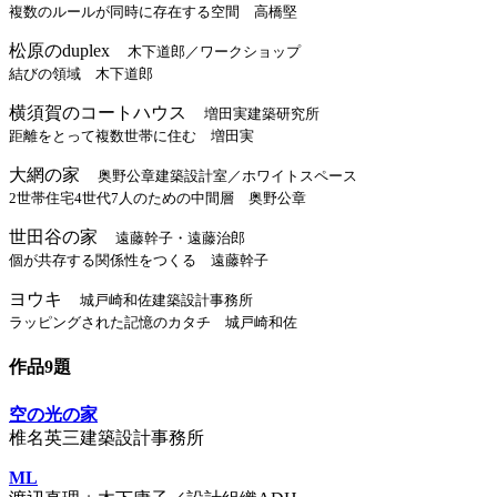
複数のルールが同時に存在する空間 高橋堅
松原のduplex
木下道郎／ワークショップ
結びの領域 木下道郎
横須賀のコートハウス
増田実建築研究所
距離をとって複数世帯に住む 増田実
大網の家
奥野公章建築設計室／ホワイトスペース
2世帯住宅4世代7人のための中間層 奥野公章
世田谷の家
遠藤幹子・遠藤治郎
個が共存する関係性をつくる 遠藤幹子
ヨウキ
城戸崎和佐建築設計事務所
ラッピングされた記憶のカタチ 城戸崎和佐
作品9題
空の光の家
椎名英三建築設計事務所
ML