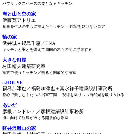
パブリックスペースの要となるキッチン
海と山と空の家
伊藤寛アトリエ
食事を生活の中心に据えたキッチン──眺望を妨げないコア
輪の家
武井誠＋鍋島千恵／TNA
キッチンと梁とを備えて周囲の木々の間に浮遊する
大きな町屋
村田靖夫建築研究室
家族で使うキッチン／明るく開放的な浴室
e-HOUSE
福島加津也／福島加津也＋冨永祥子建築設計事務所
都心で楽しむふたつの浴室空間──視線を遮りつつ自然光を取り入れる
あいだ
彦根アンドレア／彦根建築設計事務所
海に向けて視線が抜ける開放的な浴室
軽井沢離山の家