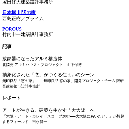
塚田修大建築設計事務所
日本橋 川辺の家
西島正樹／プライム
POROUS
竹内申一建築設計事務所
記事
放熱器になったアルミ構造体
北陸発 アルミハウス・プロジェクト 山下保博
抽象化された「窓」がつくる住まいのシーン
無印良品「窓の家」 「無印良品 窓の家」開発プロジェクトチーム 隈研
吾建築都市設計事務所
レポート
アートが生きる、建築を生かす「大大阪」へ
「大阪・アート・カレイドスコープ2007──大大阪にあいたい。」が想起
するフィールド 吉永健一