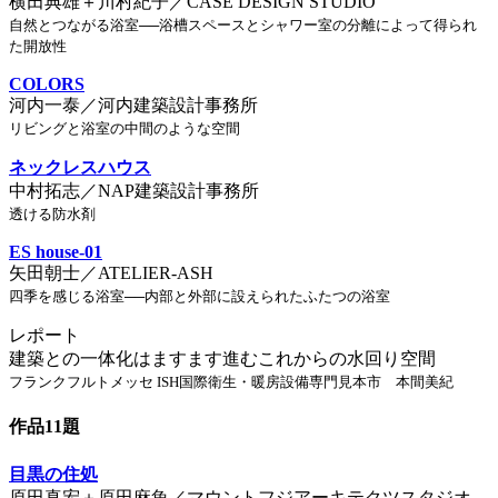
横田典雄＋川村紀子／CASE DESIGN STUDIO
自然とつながる浴室──浴槽スペースとシャワー室の分離によって得られ
た開放性
COLORS
河内一泰／河内建築設計事務所
リビングと浴室の中間のような空間
ネックレスハウス
中村拓志／NAP建築設計事務所
透ける防水剤
ES house-01
矢田朝士／ATELIER-ASH
四季を感じる浴室──内部と外部に設えられたふたつの浴室
レポート
建築との一体化はますます進むこれからの水回り空間
フランクフルトメッセ ISH国際衛生・暖房設備専門見本市 本間美紀
作品11題
目黒の住処
原田真宏＋原田麻魚／マウントフジアーキテクツスタジオ