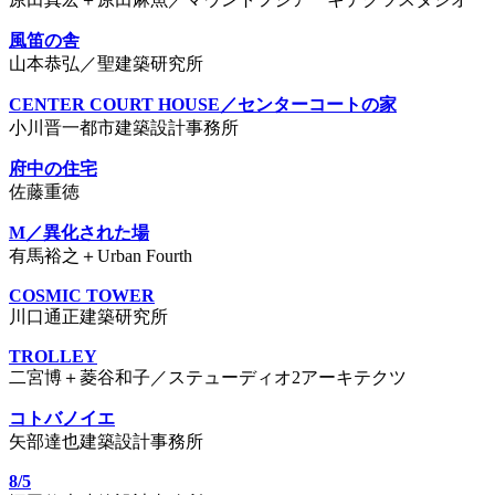
風笛の舎
山本恭弘／聖建築研究所
CENTER COURT HOUSE／センターコートの家
小川晋一都市建築設計事務所
府中の住宅
佐藤重徳
M／異化された場
有馬裕之＋Urban Fourth
COSMIC TOWER
川口通正建築研究所
TROLLEY
二宮博＋菱谷和子／ステューディオ2アーキテクツ
コトバノイエ
矢部達也建築設計事務所
8/5