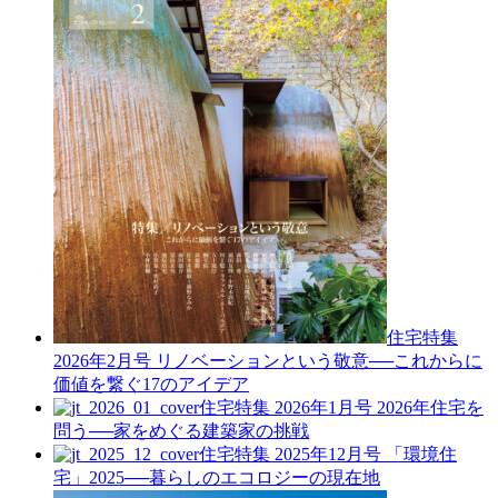
住宅特集
2026年2月号
リノベーションという敬意──これからに
価値を繋ぐ17のアイデア
住宅特集 2026年1月号
2026年住宅を
問う──家をめぐる建築家の挑戦
住宅特集 2025年12月号
「環境住
宅」2025──暮らしのエコロジーの現在地