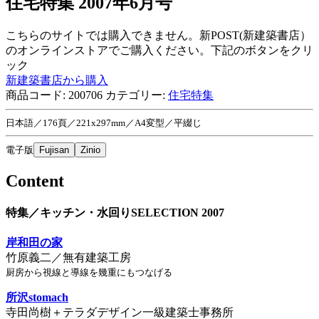
住宅特集 2007年6月号
こちらのサイトでは購入できません。新POST(新建築書店）
のオンラインストアでご購入ください。下記のボタンをクリ
ック
新建築書店から購入
商品コード:
200706
カテゴリー:
住宅特集
日本語／176頁／221x297mm／A4変型／平綴じ
電子版
Fujisan
Zinio
Content
特集／キッチン・水回りSELECTION 2007
岸和田の家
竹原義二／無有建築工房
厨房から視線と導線を幾重にもつなげる
所沢stomach
寺田尚樹＋テラダデザイン一級建築士事務所