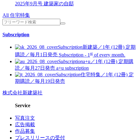
2025年9月号
建築家の自邸
All 住宅特集
Subscription
Subscription
新建築／1年 (12冊)
定期
st
購読／毎月1日発売
Subscription - 1
of every month.
Subscription
a+u／1年 (12冊)
定期購
読／毎月27日発売
a+u subscription
Subscription
住宅特集／1年 (12冊)
定
期購読／毎月19日発売
株式会社新建築社
Service
写真注文
広告掲載
作品募集
プレスリリースの受付