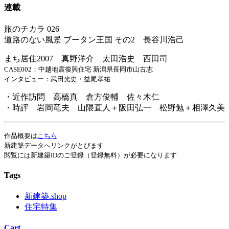
連載
旅のチカラ 026
道路のない風景 ブータン王国 その2 長谷川浩己
まち居住2007 真野洋介 太田浩史 西田司
CASE002：中越地震復興住宅 新潟県長岡市山古志
インタビュー：武田光史・益尾孝祐
・近作訪問 高橋真 倉方俊輔 佐々木仁
・時評 岩岡竜夫 山隈直人＋阪田弘一 松野勉＋相澤久美
作品概要は
こちら
新建築データへリンクがとびます
閲覧には新建築IDのご登録（登録無料）が必要になります
Tags
新建築.shop
住宅特集
Cart