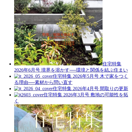
住宅特集
2026年6月号
境界を溶かす──環境と関係を結ぶ住まい
住宅特集 2026年5月号
木で家をつく
る理由──素材から問い直す
住宅特集 2026年4月号
間取りの更新
住宅特集 2026年3月号
敷地の可能性を拓
く