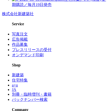
期購読／毎月19日発売
株式会社新建築社
Service
写真注文
広告掲載
作品募集
プレスリリースの受付
オンデマンド印刷
Shop
新建築
住宅特集
a+u
JA
別冊・臨時増刊・書籍
バックナンバー検索
Company