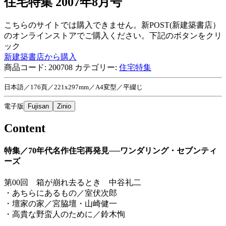
住宅特集 2007年8月号
こちらのサイトでは購入できません。新POST(新建築書店）
のオンラインストアでご購入ください。下記のボタンをクリ
ック
新建築書店から購入
商品コード:
200708
カテゴリー:
住宅特集
日本語／176頁／221x297mm／A4変型／平綴じ
電子版
Fujisan
Zinio
Content
特集／70年代名作住宅再発見──ワンダリング・セブンティ
ーズ
第00回 箱が崩れ去るとき 中谷礼二
・あちらにあるもの／室伏次郎
・壇家の家／宮脇壇・山崎健一
・高貴な野蛮人のために／鈴木恂