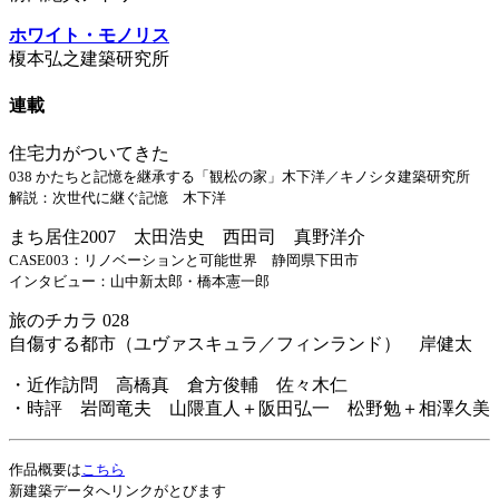
ホワイト・モノリス
榎本弘之建築研究所
連載
住宅力がついてきた
038 かたちと記憶を継承する「観松の家」木下洋／キノシタ建築研究所
解説：次世代に継ぐ記憶 木下洋
まち居住2007 太田浩史 西田司 真野洋介
CASE003：リノベーションと可能世界 静岡県下田市
インタビュー：山中新太郎・橋本憲一郎
旅のチカラ 028
自傷する都市（ユヴァスキュラ／フィンランド） 岸健太
・近作訪問 高橋真 倉方俊輔 佐々木仁
・時評 岩岡竜夫 山隈直人＋阪田弘一 松野勉＋相澤久美
作品概要は
こちら
新建築データへリンクがとびます