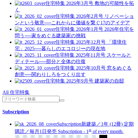
住宅特集 2026年3月号
敷地の可能性を拓
く
住宅特集 2026年2月号
リノベーショ
ンという敬意──これからに価値を繋ぐ17のアイデア
住宅特集 2026年1月号
2026年住宅を
問う──家をめぐる建築家の挑戦
住宅特集 2025年12月号
「環境住
宅」2025──暮らしのエコロジーの現在地
住宅特集 2025年11月号
スケールと
ディテール──部分と全体の往復
住宅特集 2025年10月号
窓をめぐる
創意──関わりしろをつくり出す
住宅特集 2025年9月号
建築家の自邸
All 住宅特集
Subscription
Subscription
新建築／1年 (12冊)
定期
st
購読／毎月1日発売
Subscription - 1
of every month.