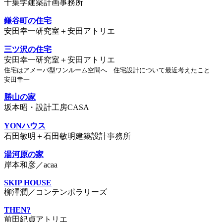
千葉学建築計画事務所
鎌谷町の住宅
安田幸一研究室＋安田アトリエ
三ツ沢の住宅
安田幸一研究室＋安田アトリエ
住宅はアメーバ型ワンルーム空間へ 住宅設計について最近考えたこと
安田幸一
勝山の家
坂本昭・設計工房CASA
YONハウス
石田敏明＋石田敏明建築設計事務所
湯河原の家
岸本和彦／acaa
SKIP HOUSE
柳澤潤／コンテンポラリーズ
THEN?
前田紀貞アトリエ