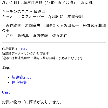
浮かぶ町1：海岸住戸群（台北付近／台湾） 渡辺誠
キッチンのこころ 最終回
もっと「クロスオーバー」な場所に 本間美紀
・近作訪問 岩岡竜夫 山隈直人＋阪田弘一 松野勉＋相澤
久美
・時評 高橋真 倉方俊輔 佐々木仁
作品概要は
こちら
新建築データへリンクがとびます
閲覧には新建築IDのご登録（登録無料）が必要になります
Tags
新建築.shop
住宅特集
Cart
お買い物カゴに商品がありません。