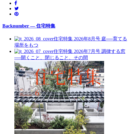
Backnumber — 住宅特集
住宅特集 2026年8月号
庭──育てる
場所をもつ
住宅特集 2026年7月号
調律する窓
──開くこと、閉じること、その間