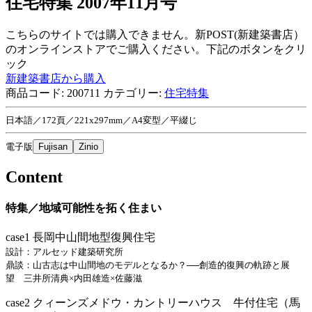
住宅特集 2007年11月号
こちらのサイトでは購入できません。新POST(新建築書店）
のオンラインストアでご購入ください。下記のボタンをクリ
ック
新建築書店から購入
商品コード:
200711
カテゴリー:
住宅特集
日本語／172頁／221x297mm／A4変型／平綴じ
電子版
Fujisan
Zinio
Content
特集／地域可能性を拓く住まい
case1 長岡中山間地型復興住宅
設計：アルセッド建築研究所
鼎談：山古志は中山間地のモデルとなるか？──創造的復興の軌跡と展
望 三井所清典×内田雄造×佐藤滋
case2 クィーンズメドウ・カントリーハウス 牛付住宅（馬