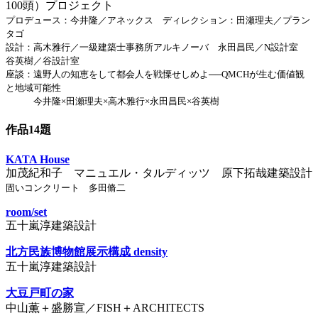
100頭）プロジェクト
プロデュース：今井隆／アネックス ディレクション：田瀬理夫／プラン
タゴ
設計：高木雅行／一級建築士事務所アルキノーバ 永田昌民／N設計室
谷英樹／谷設計室
座談：遠野人の知恵をして都会人を戦慄せしめよ──QMCHが生む価値観
と地域可能性
今井隆×田瀬理夫×高木雅行×永田昌民×谷英樹
作品14題
KATA House
加茂紀和子 マニュエル・タルディッツ 原下拓哉建築設計
固いコンクリート 多田脩二
room/set
五十嵐淳建築設計
北方民族博物館展示構成 density
五十嵐淳建築設計
大豆戸町の家
中山薫＋盛勝宣／FISH＋ARCHITECTS