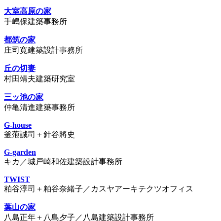
大室高原の家
手嶋保建築事務所
都筑の家
庄司寛建築設計事務所
丘の切妻
村田靖夫建築研究室
三ッ池の家
仲亀清進建築事務所
G-house
釜萢誠司＋針谷將史
G-garden
キカ／城戸崎和佐建築設計事務所
TWIST
粕谷淳司＋粕谷奈緒子／カスヤアーキテクツオフィス
葉山の家
八島正年＋八島夕子／八島建築設計事務所