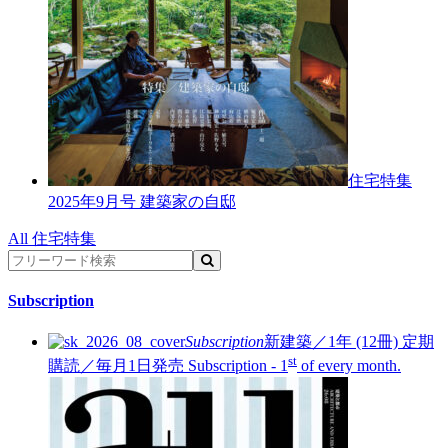
住宅特集
2025年9月号
建築家の自邸
All 住宅特集
Subscription
Subscription
新建築／1年 (12冊)
定期
st
購読／毎月1日発売
Subscription - 1
of every month.