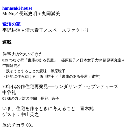
hanasaki-house
MoNo／長嶌史明＋丸岡満美
鷺沼の家
平野耕治＋清水泰子／スペースファクトリー
連載
住宅力がついてきた
039 つなぐ壁「書庫のある長屋」 篠原聡子／日本女子大学 篠原研究室＋
空間研究所
・残そうとすることの意味 篠原聡子
・路地に住み続ける 西川祐子（「書庫のある長屋」建主）
70年代名作住宅再発見──ワンダリング・セブンティーズ
中谷礼二
01 妹の力／対の空間 長谷川逸子
いま、住宅を作るときに考えること 青木純
ゲスト：中山英之
旅のチカラ 031