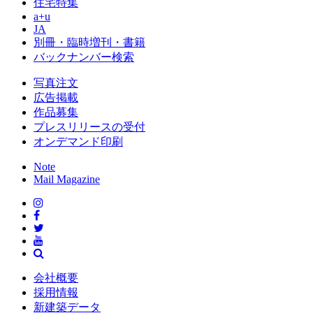
住宅特集
a+u
JA
別冊・臨時増刊・書籍
バックナンバー検索
写真注文
広告掲載
作品募集
プレスリリースの受付
オンデマンド印刷
Note
Mail Magazine
会社概要
採用情報
新建築データ