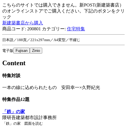
こちらのサイトでは購入できません。新POST(新建築書店）
のオンラインストアでご購入ください。下記のボタンをクリ
ック
新建築書店から購入
商品コード:
200801
カテゴリー:
住宅特集
日本語／188頁／221x297mm／A4変型／平綴じ
電子版
Fujisan
Zinio
Content
特集対談
一本の線に込められたもの 安田幸一×久野紀光
特集作品12題
「鉄」の家
隈研吾建築都市設計事務所
「鉄」の家 図面を読む