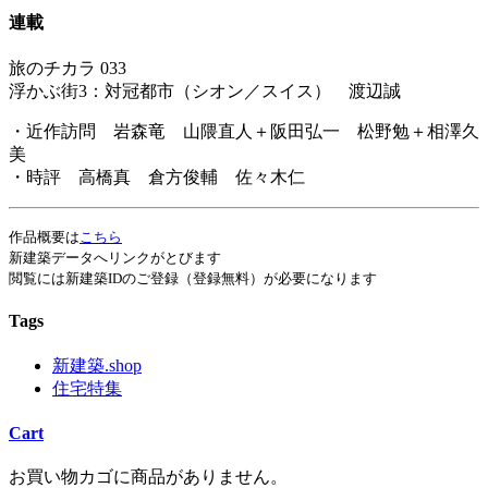
連載
旅のチカラ 033
浮かぶ街3：対冠都市（シオン／スイス） 渡辺誠
・近作訪問 岩森竜 山隈直人＋阪田弘一 松野勉＋相澤久
美
・時評 高橋真 倉方俊輔 佐々木仁
作品概要は
こちら
新建築データへリンクがとびます
閲覧には新建築IDのご登録（登録無料）が必要になります
Tags
新建築.shop
住宅特集
Cart
お買い物カゴに商品がありません。