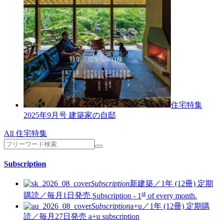
住宅特集
2025年9月号
建築家の自邸
All 住宅特集
Subscription
Subscription
新建築／1年 (12冊)
定期
st
購読／毎月1日発売
Subscription - 1
of every month.
Subscription
a+u／1年 (12冊)
定期購
読／毎月27日発売
a+u subscription