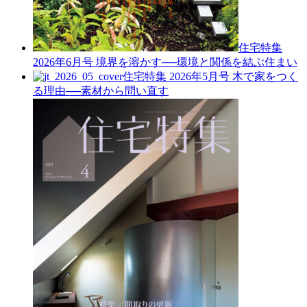
住宅特集
2026年6月号
境界を溶かす──環境と関係を結ぶ住まい
住宅特集 2026年5月号
木で家をつく
る理由──素材から問い直す