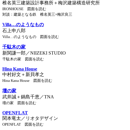
椎名英三建築設計事務所＋梅沢建築構造研究所
IRONHOUSE 図面を読む
対談：建築となる鉄 椎名英三×梅沢良三
Villa…のようなもの
石上申八郎
Villa…のようなもの 図面を読む
千駄木の家
新関謙一郎／NIIZEKI STUDIO
千駄木の家 図面を読む
Hina Kana House
中村好文＋新貝孝之
Hina Kana House 図面を読む
壇の家
武井誠＋鍋島千恵／TNA
壇の家 図面を読む
OPENFLAT
関本竜太／リオタデザイン
OPENFLAT 図面を読む