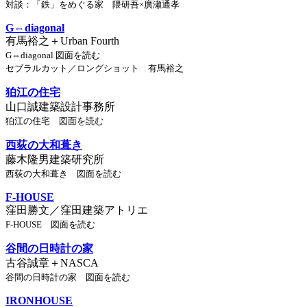
対談：「鉄」をめぐる家 隈研吾×廣瀬通孝
G⇔diagonal
有馬裕之＋Urban Fourth
G⇔diagonal 図面を読む
セブラルカット／ロングショット 有馬裕之
狛江の住宅
山口誠建築設計事務所
狛江の住宅 図面を読む
西荻の大和葺き
藤木隆男建築研究所
西荻の大和葺き 図面を読む
F-HOUSE
窪田勝文／窪田建築アトリエ
F-HOUSE 図面を読む
谷間の日時計の家
古谷誠章＋NASCA
谷間の日時計の家 図面を読む
IRONHOUSE