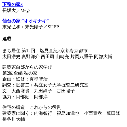
下鴨の家3
長坂大／Mega
仙台の家 ”オオキナキ”
末光弘和＋末光陽子／SUEP.
連載
まち居住 第12回 塩見直紀×京都府京都市
太田浩史 真野洋介 西田司 山崎亮 片岡八重子 阿部大輔
建築家自邸からの家学び
第2回全編 私の家
企画・監修：真壁智治
調査：掘啓二＋共立女子大学掘啓二研究室
文：大西麻貴 丸田絢子 古田陽子
協力：阿部勤 阿部淳
住宅の構造 これからの役割
建築家に聞く：内海智行 福島加津也 小西泰孝 萬田隆
長谷川大輔