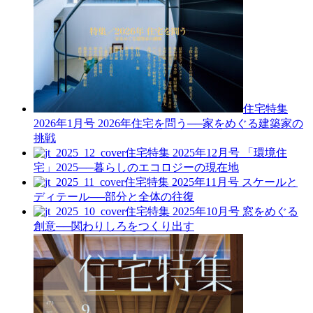
住宅特集
2026年1月号
2026年住宅を問う──家をめぐる建築家の
挑戦
住宅特集 2025年12月号
「環境住
宅」2025──暮らしのエコロジーの現在地
住宅特集 2025年11月号
スケールと
ディテール──部分と全体の往復
住宅特集 2025年10月号
窓をめぐる
創意──関わりしろをつくり出す