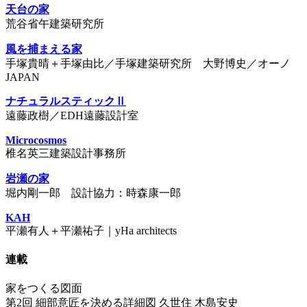
天台の家
荒谷省午建築研究所
風を捕まえる家
手塚貴晴＋手塚由比／手塚建築研究所 大野博史／オーノ
JAPAN
ナチュラルスティックⅡ
遠藤政樹／EDH遠藤設計室
Microcosmos
椎名英三建築設計事務所
岩瀬の家
堀内剛一郎 設計協力：時森康一郎
KAH
平瀬有人＋平瀬祐子｜yHa architects
連載
家をつくる図面
第2回 細部意匠を決める詳細図 久世住 木島安史