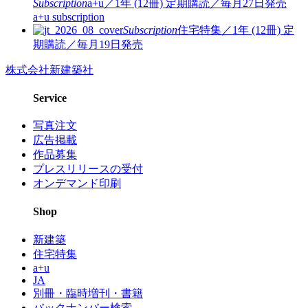
Subscription
a+u／1年 (12冊)
定期購読／毎月27日発売
a+u subscription
Subscription
住宅特集／1年 (12冊)
定
期購読／毎月19日発売
株式会社新建築社
Service
写真注文
広告掲載
作品募集
プレスリリースの受付
オンデマンド印刷
Shop
新建築
住宅特集
a+u
JA
別冊・臨時増刊・書籍
バックナンバー検索