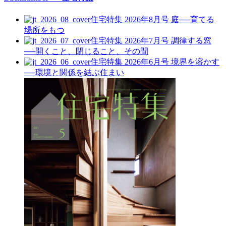
住宅特集 2026年8月号
庭──育てる
場所をもつ
住宅特集 2026年7月号
調律する窓
──開くこと、閉じること、その間
住宅特集 2026年6月号
境界を溶かす
──環境と関係を結ぶ住まい