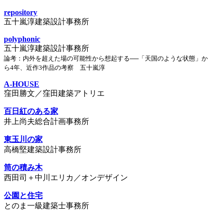
repository
五十嵐淳建築設計事務所
polyphonic
五十嵐淳建築設計事務所
論考：内外を超えた場の可能性から想起する──「天国のような状態」か
ら4年、近作3作品の考察 五十嵐淳
A-HOUSE
窪田勝文／窪田建築アトリエ
百日紅のある家
井上尚夫総合計画事務所
東玉川の家
高橋堅建築設計事務所
筒の積み木
西田司＋中川エリカ／オンデザイン
公園と住宅
とのま一級建築士事務所