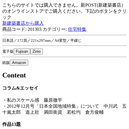
こちらのサイトでは購入できません。新POST(新建築書店）
のオンラインストアでご購入ください。下記のボタンをクリ
ック
新建築書店から購入
商品コード:
201303
カテゴリー:
住宅特集
日本語／172頁／221x297mm／A4変型／平綴じ
電子版
Fujisan
Zinio
紙版
Amazon
Content
コラム&エッセイ
・私のスケール感 藤原徹平
・2012年12月号「日本全国地域特集」について 中川武 五
十嵐太郎 道上壯 満田衛資 若松均 倉方俊輔
作品13題