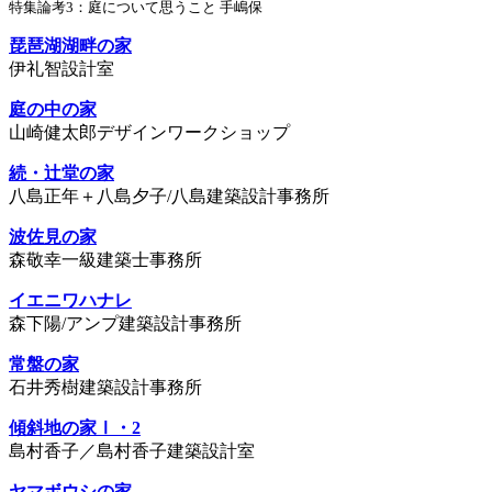
特集論考3：庭について思うこと 手嶋保
琵琶湖湖畔の家
伊礼智設計室
庭の中の家
山崎健太郎デザインワークショップ
続・辻堂の家
八島正年＋八島夕子/八島建築設計事務所
波佐見の家
森敬幸一級建築士事務所
イエニワハナレ
森下陽/アンプ建築設計事務所
常盤の家
石井秀樹建築設計事務所
傾斜地の家Ⅰ・2
島村香子／島村香子建築設計室
ヤマボウシの家