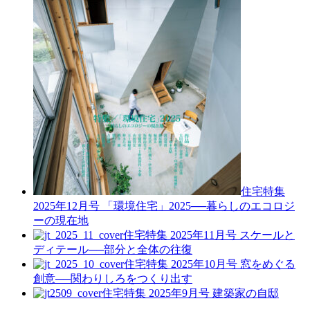
住宅特集
2025年12月号
「環境住宅」2025──暮らしのエコロジ
ーの現在地
住宅特集 2025年11月号
スケールと
ディテール──部分と全体の往復
住宅特集 2025年10月号
窓をめぐる
創意──関わりしろをつくり出す
住宅特集 2025年9月号
建築家の自邸