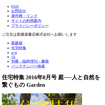
FAQ
お問合せ
著作権・リンク
サイトの利用案内
プライバシーポリシー
ご注文は新建築書店株式会社へお願いします
新建築
住宅特集
a+u
JA
別冊・臨時増刊・書籍
バックナンバー検索
住宅特集 2016年8月号
庭──人と自然を
繋ぐもの
Garden