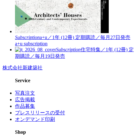
Subscription
a+u／1年 (12冊)
定期購読／毎月27日発売
a+u subscription
Subscription
住宅特集／1年 (12冊)
定
期購読／毎月19日発売
株式会社新建築社
Service
写真注文
広告掲載
作品募集
プレスリリースの受付
オンデマンド印刷
Shop