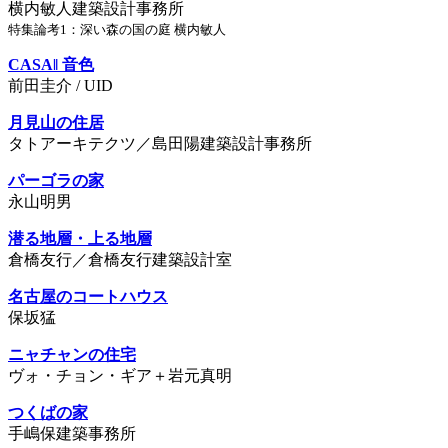
横内敏人建築設計事務所
特集論考1：深い森の国の庭 横内敏人
CASA‖ 音色
前田圭介 / UID
月見山の住居
タトアーキテクツ／島田陽建築設計事務所
パーゴラの家
永山明男
潜る地層・上る地層
倉橋友行／倉橋友行建築設計室
名古屋のコートハウス
保坂猛
ニャチャンの住宅
ヴォ・チョン・ギア＋岩元真明
つくばの家
手嶋保建築事務所