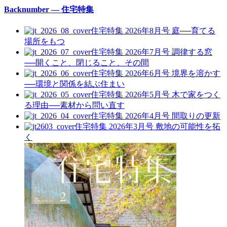
Backnumber — 住宅特集
住宅特集 2026年8月号
庭──育てる
場所をもつ
住宅特集 2026年7月号
調律する窓
──開くこと、閉じること、その間
住宅特集 2026年6月号
境界を溶かす
──環境と関係を結ぶ住まい
住宅特集 2026年5月号
木で家をつく
る理由──素材から問い直す
住宅特集 2026年4月号
間取りの更新
住宅特集 2026年3月号
敷地の可能性を拓
く