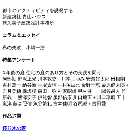
都市のアクティビティを誘発する
新建築社 青山ハウス
乾久美子建築設計事務所
コラム＆エッセイ
私の失敗 小嶋一浩
特集アンケート
X年後の庭 住宅の庭のあり方とその実践を問う
阿部勤 野沢正光 川本敦史＋川本まゆみ 安齋好太郎 田根剛
吉村篤一 納谷新 手塚貴晴＋手塚由比 金野千恵 栗原健太郎＋
岩月美穂 保坂猛 森田一弥 神家昭雄 甲村健一 関谷昌人 竹
原義二 熊澤安子 伊礼智 服部信康 川口通正＋川口琢磨 五十
嵐淳 藤森照信 魚谷繁礼 宮本佳明 谷尻誠＋吉田愛
作品17題
桜並木の家