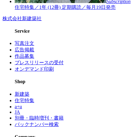
Subscription
住宅特集／1年 (12冊)
定期購読／毎月19日発売
株式会社新建築社
Service
写真注文
広告掲載
作品募集
プレスリリースの受付
オンデマンド印刷
Shop
新建築
住宅特集
a+u
JA
別冊・臨時増刊・書籍
バックナンバー検索
Company