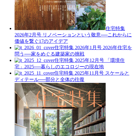
住宅特集
2026年2月号
リノベーションという敬意──これからに
価値を繋ぐ17のアイデア
住宅特集 2026年1月号
2026年住宅を
問う──家をめぐる建築家の挑戦
住宅特集 2025年12月号
「環境住
宅」2025──暮らしのエコロジーの現在地
住宅特集 2025年11月号
スケールと
ディテール──部分と全体の往復