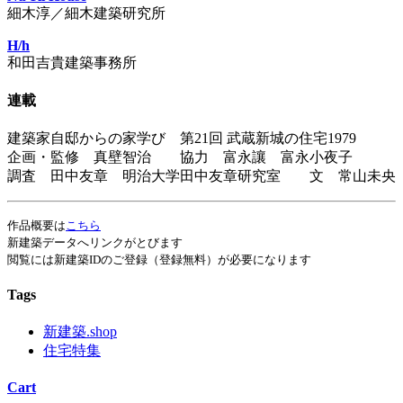
細木淳／細木建築研究所
H/h
和田吉貴建築事務所
連載
建築家自邸からの家学び 第21回 武蔵新城の住宅1979
企画・監修 真壁智治 協力 富永讓 富永小夜子
調査 田中友章 明治大学田中友章研究室 文 常山未央
作品概要は
こちら
新建築データへリンクがとびます
閲覧には新建築IDのご登録（登録無料）が必要になります
Tags
新建築.shop
住宅特集
Cart