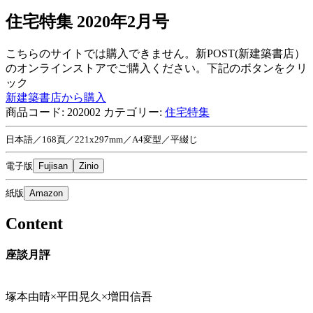
住宅特集 2020年2月号
こちらのサイトでは購入できません。新POST(新建築書店）
のオンラインストアでご購入ください。下記のボタンをクリ
ック
新建築書店から購入
商品コード:
202002
カテゴリー:
住宅特集
日本語／168頁／221x297mm／A4変型／平綴じ
電子版
Fujisan
Zinio
紙版
Amazon
Content
座談月評
塚本由晴×平田晃久×増田信吾