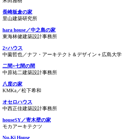
米田雅樹
長崎板倉の家
里山建築研究所
hara house／中之島の家
東海林健建築設計事務所
2×ハウス
中薗哲也／ナフ・アーキテクト＆デザイン＋広島大学
二間×七間の間
中原祐二建築設計事務所
八度の家
KMKa／松下希和
オセロハウス
中西正佳建築設計事務所
houseSY／寄木壁の家
モカアーキテクツ
Nu-Ki House