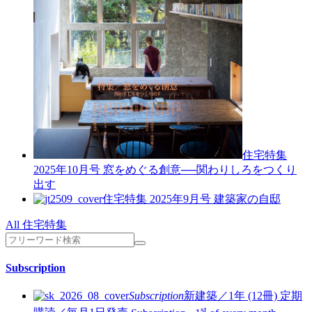
住宅特集
2025年10月号
窓をめぐる創意──関わりしろをつくり
出す
住宅特集 2025年9月号
建築家の自邸
All 住宅特集
Subscription
Subscription
新建築／1年 (12冊)
定期
st