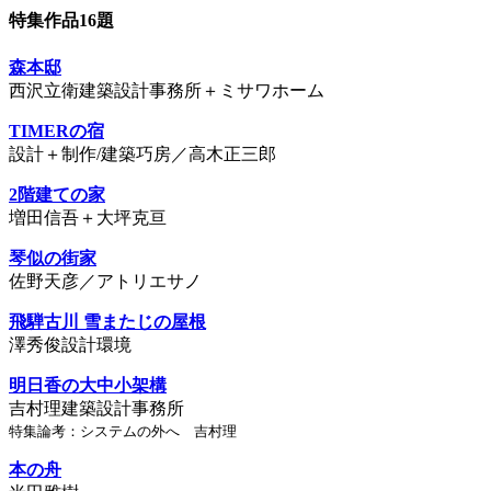
特集作品16題
森本邸
西沢立衛建築設計事務所＋ミサワホーム
TIMERの宿
設計＋制作/建築巧房／高木正三郎
2階建ての家
増田信吾＋大坪克亘
琴似の街家
佐野天彦／アトリエサノ
飛騨古川 雪またじの屋根
澤秀俊設計環境
明日香の大中小架構
吉村理建築設計事務所
特集論考：システムの外へ 吉村理
本の舟