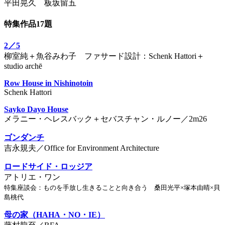
平田晃久 板坂留五
特集作品17題
2／5
柳室純＋魚谷みわ子 ファサード設計：Schenk Hattori＋
studio archē
Row House in Nishinotoin
Schenk Hattori
Sayko Dayo House
メラニー・ヘレスバック＋セバスチャン・ルノー／2m26
ゴンダンチ
吉永規夫／Office for Environment Architecture
ロードサイド・ロッジア
アトリエ・ワン
特集座談会：ものを手放し生きることと向き合う 桑田光平×塚本由晴×貝
島桃代
母の家（HAHA・NO・IE）