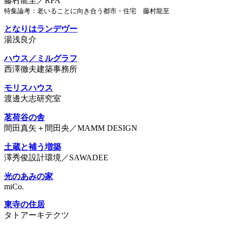
藤村龍至／RFA
特集論考：老いることに向き合う都市・住宅 藤村龍至
となりはランデヴー
湯浅良介
ハウス／ミルグラフ
西澤徹夫建築事務所
モリスハウス
渡邊大志研究室
茗荷谷の舎
間田真矢＋間田央／MAMM DESIGN
土蔵と補う増築
澤秀俊設計環境／SAWADEE
光のあみの家
miCo.
東寺の住居
タトアーキテクツ