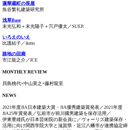
蓮華蔵町の長屋
魚谷繁礼建築研究所
浅草Base
末光弘和＋末光陽子＋宍戸優太／SUEP.
いろえのいえ
比護結子／ikmo
路地の回廊
市江龍之介／ICE
MONTHLY REVIEW
貝島桃代×中山英之×藤村龍至
NEWS
2021年度JIA日本建築大賞・JIA優秀建築賞発表／2021年度
JIA25年賞発表／弘前市が前川國男建築を保存活用／
伊東豊雄氏が日本芸術院の新会員に／ヴォーリズ建築保存・
活用に向け関西学院大学と滋賀県・近江八幡市が連携協定締