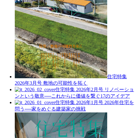
住宅特集
2026年3月号
敷地の可能性を拓く
住宅特集 2026年2月号
リノベーショ
ンという敬意──これからに価値を繋ぐ17のアイデア
住宅特集 2026年1月号
2026年住宅を
問う──家をめぐる建築家の挑戦