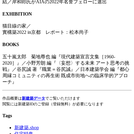
結／岸和郎氏がAIAの2022年名誉フェローに選出
EXHIBITION
猫目線の家／
實構築2022 in京都 レポート：松本尚子
BOOKS
五十嵐太郎 菊地尊也 編『現代建築宣言文集［1960-
2020］』／小野芳朗 編『〈妄想〉する未来 アート思考の挑
戦』／谷尻誠 著『職業＝谷尻誠』／日本建築学会 編『都心
周縁コミュニティの再生術 既成市街地への臨床学的アプロ
ーチ』
作品概要は
新建築データ
でご覧いただけます
閲覧には新建築IDのご登録（登録無料）が必要になります
Tags
新建築.shop
住宅特集