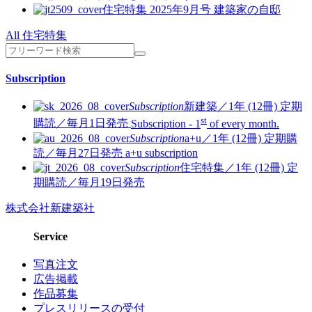
住宅特集 2025年9月号
建築家の自邸
All 住宅特集
Subscription
Subscription
新建築／1年 (12冊)
定期
st
購読／毎月1日発売
Subscription - 1
of every month.
Subscription
a+u／1年 (12冊)
定期購
読／毎月27日発売
a+u subscription
Subscription
住宅特集／1年 (12冊)
定
期購読／毎月19日発売
株式会社新建築社
Service
写真注文
広告掲載
作品募集
プレスリリースの受付