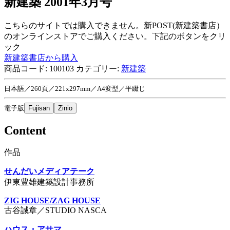
新建築 2001年3月号
こちらのサイトでは購入できません。新POST(新建築書店）
のオンラインストアでご購入ください。下記のボタンをクリ
ック
新建築書店から購入
商品コード:
100103
カテゴリー:
新建築
日本語／260頁／221x297mm／A4変型／平綴じ
電子版
Fujisan
Zinio
Content
作品
せんだいメディアテーク
伊東豊雄建築設計事務所
ZIG HOUSE/ZAG HOUSE
古谷誠章／STUDIO NASCA
ハウス・アサマ