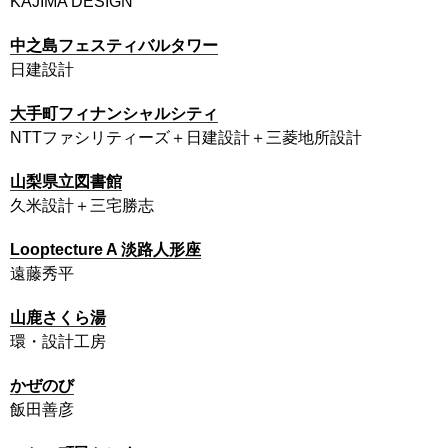
KAJIMA DESIGN
中之島フェスティバルタワー
日建設計
大手町フィナンシャルシティ
NTTファシリティーズ＋日建設計＋三菱地所設計
山梨県立図書館
久米設計＋三宅勝志
Looptecture A 淡路人形座
遠藤秀平
山鹿さくら湯
環・設計工房
かぜのび
飯田善彦