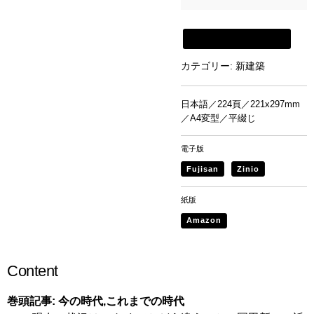
新建築書店から購入
カテゴリー:
新建築
日本語／224頁／221x297mm
／A4変型／平綴じ
電子版
Fujisan
Zinio
紙版
Amazon
Content
巻頭記事:
今の時代,これまでの時代