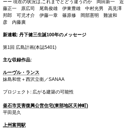
ーー 現在の状況は,これまでとどう違うのか 岡田新一 近
藤正一 原広司 尾島俊雄 伊東豊雄 中村光男 高見澤
邦郎 可児才介 伊藤一章 篠原修 岡部憲明 難波和
彦 内藤廣
新連載:
丹下健三生誕100年のメッセージ
第1回 広島計画(本誌5401)
主な収録作品:
ルーヴル・ランス
妹島和世＋西沢立衛／SANAA
プロジェクト: 広がる建築の可能性
釜石市災害復興公営住宅(東部地区天神町)
平田晃久
上州富岡駅