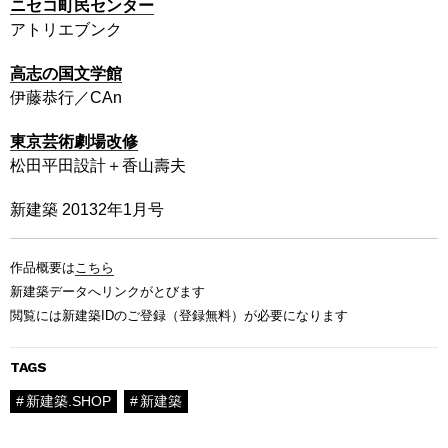
ニセコ町民センター
アトリエブンク
高志の国文学館
伊藤恭行／CAn
東京芸術劇場改修
松田平田設計＋香山壽夫
新建築 20132年1月号
作品概要は
こちら
新建築データへリンクがとびます
閲覧には新建築IDのご登録（登録無料）が必要になります
TAGS
新建築.SHOP
新建築