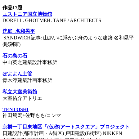
作品17題
エストニア国立博物館
DORELL. GHOTMEH. TANE / ARCHITECTS
洸庭=名和晃平
|SANDWICH記事: 山あいに浮かぶ舟のような建築 名和晃平
(彫刻家)
石の島の石
中山英之建築設計事務所
ぼよよん土管
青木淳建築計画事務所
私立大室美術館
大室佑介アトリエ
TENTOSHI
神田篤宏+佐野もも/コンマ
京橋一丁目東地区「(仮称)アートスクエア」プロジェクト
日建設計(都市計画・A街区) 戸田建設(B街区) NIKKEN