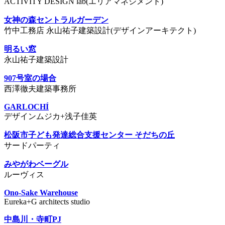
ACTIVITY DESIGN lab(エリアマネジメント)
女神の森セントラルガーデン
竹中工務店 永山祐子建築設計(デザインアーキテクト)
明るい窓
永山祐子建築設計
907号室の場合
西澤徹夫建築事務所
GARLOCHÍ
デザインムジカ+浅子佳英
松阪市子ども発達総合支援センター そだちの丘
サードパーティ
みやがわベーグル
ルーヴィス
Ono-Sake Warehouse
Eureka+G architects studio
中島川・寺町PJ