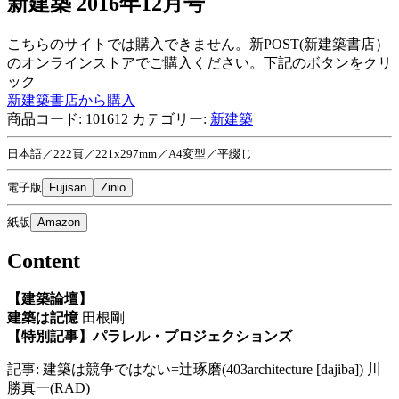
新建築 2016年12月号
こちらのサイトでは購入できません。新POST(新建築書店）
のオンラインストアでご購入ください。下記のボタンをクリ
ック
新建築書店から購入
商品コード:
101612
カテゴリー:
新建築
日本語／222頁／221x297mm／A4変型／平綴じ
電子版
Fujisan
Zinio
紙版
Amazon
Content
【建築論壇】
建築は記憶
田根剛
【特別記事】パラレル・プロジェクションズ
記事: 建築は競争ではない=辻琢磨(403architecture [dajiba]) 川
勝真一(RAD)