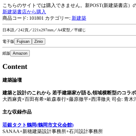
こちらのサイトでは購入できません。新POST(新建築書店
新建築書店から購入
商品コード:
101801
カテゴリー:
新建築
日本語／242頁／221x297mm／A4変型／平綴じ
電子版
Fujisan
Zinio
紙版
Amazon
Content
建築論壇
建築と設計のこれから 若手建築家が語る,領域横断型のコラ
大西麻貴×百田有希×畝森泰行×藤原徹平×西澤徹夫 司会: 青木
主な収録作品
荘銀タクト鶴岡(鶴岡市文化会館)
SANAA+新穂建築設計事務所+石川設計事務所