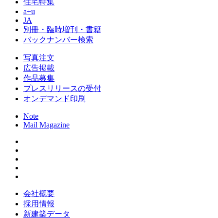
住宅特集
a+u
JA
別冊・臨時増刊・書籍
バックナンバー検索
写真注文
広告掲載
作品募集
プレスリリースの受付
オンデマンド印刷
Note
Mail Magazine
会社概要
採用情報
新建築データ