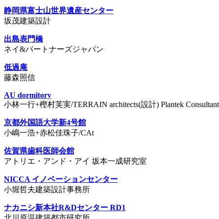
静岡県富士山世界遺産センター
坂茂建築設計
出島表門橋
ネイ&パートナーズジャパン
低過庵
藤森照信
AU dormitory
小林一行+樫村芙実/TERRAIN architects(設計) Plantek Consulta
京都外国語大学新4号館
小嶋一浩+赤松佳珠子/CAt
佐賀県歯科医師会館
アトリエ・アンド・アイ 坂本一成研究室
NICCA イノベーションセンター
小堀哲夫建築設計事務所
ナカニシ新本社R&Dセンター RD1
北川原温建築都市研究所