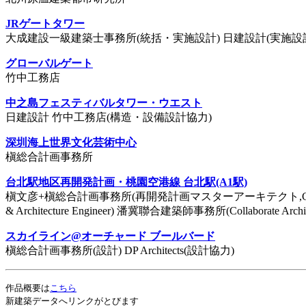
JRゲートタワー
大成建設一級建築士事務所(統括・実施設計) 日建設計(実施設計) ジェイ
グローバルゲート
竹中工務店
中之島フェスティバルタワー・ウエスト
日建設計 竹中工務店(構造・設備設計協力)
深圳海上世界文化芸術中心
槇総合計画事務所
台北駅地区再開発計画・桃園空港線 台北駅(A1駅)
槇文彦+槇総合計画事務所(再開発計画マスターアーキテクト,C1 D
& Architecture Engineer) 潘冀聯合建築師事務所(Collaborate Archit
スカイライン@オーチャード ブールバード
槇総合計画事務所(設計) DP Architects(設計協力)
作品概要は
こちら
新建築データへリンクがとびます