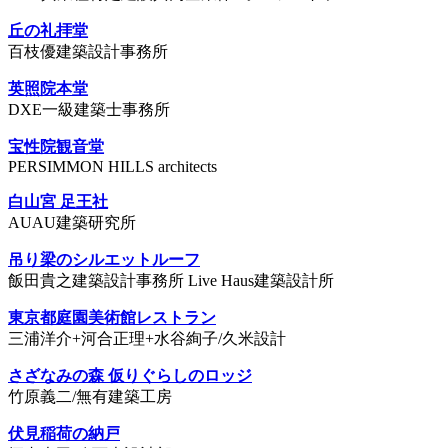
丘の礼拝堂
百枝優建築設計事務所
英照院本堂
DXE一級建築士事務所
宝性院観音堂
PERSIMMON HILLS architects
白山宮 足王社
AUAU建築研究所
吊り梁のシルエットルーフ
飯田貴之建築設計事務所 Live Haus建築設計所
東京都庭園美術館レストラン
三浦洋介+河合正理+水谷絢子/久米設計
さざなみの森 仮りぐらしのロッジ
竹原義二/無有建築工房
伏見稲荷の納戸