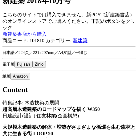
新建築 2018年10月号
こちらのサイトでは購入できません。新POST(新建築書店）
のオンラインストアでご購入ください。下記のボタンをクリ
ック
新建築書店から購入
商品コード:
101810
カテゴリー:
新建築
日本語／224頁／221x297mm／A4変型／平綴じ
電子版
Fujisan
Zinio
紙版
Amazon
Content
特集記事: 木造技術の展開
超高層木造建築のロードマップを描く W350
日建設計(設計) 住友林業(企画構想)
大規模木造建築の解体・増築がさまざまな循環を生む森林と
共に生きる街 LOOP 50