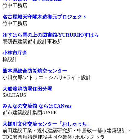
竹中工務店
名古屋城天守閣木造復元プロジェクト
竹中工務店
ゆすはら雲の上の図書館/YURURIゆすはら
隈研吾建築都市設計事務所
小林市庁舎
梓設計
熊本県総合防災航空センター
小川次郎/アトリエ・シムサ+ライト設計
大船渡消防署住田分署
SALHAUS
みんなの交流館 ならはCANvas
都市建築設計集団/UAPP
大槌町文化交流センター「おしゃっち」
前田建設工業・近代建築研究所・中居敬一都市建築設計・
TOC異業種特定建設共同企業体+ホルツストラ