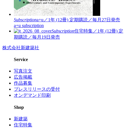
Subscription
a+u／1年 (12冊)
定期購読／毎月27日発売
a+u subscription
Subscription
住宅特集／1年 (12冊)
定
期購読／毎月19日発売
株式会社新建築社
Service
写真注文
広告掲載
作品募集
プレスリリースの受付
オンデマンド印刷
Shop
新建築
住宅特集