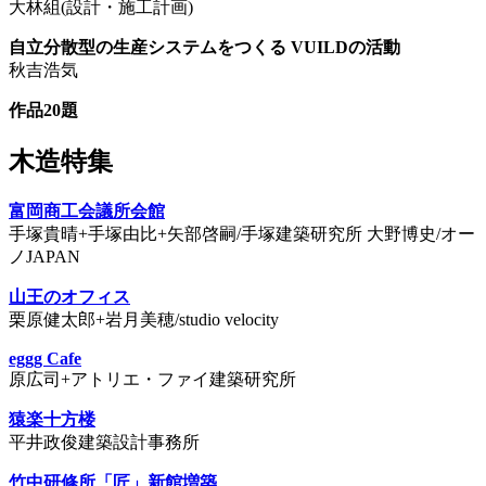
大林組(設計・施工計画)
自立分散型の生産システムをつくる VUILDの活動
秋吉浩気
作品20題
木造特集
富岡商工会議所会館
手塚貴晴+手塚由比+矢部啓嗣/手塚建築研究所 大野博史/オー
ノJAPAN
山王のオフィス
栗原健太郎+岩月美穂/studio velocity
eggg Cafe
原広司+アトリエ・ファイ建築研究所
猿楽十方楼
平井政俊建築設計事務所
竹中研修所「匠」新館増築