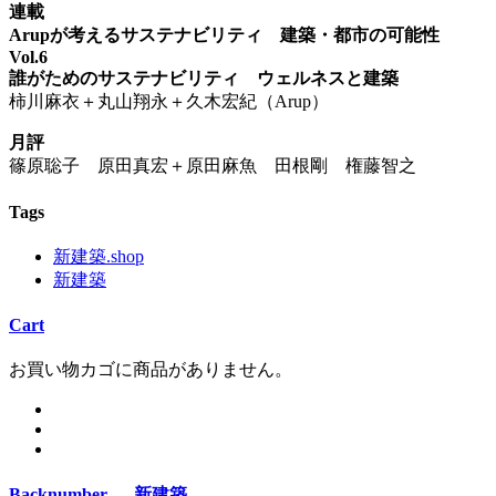
連載
Arupが考えるサステナビリティ 建築・都市の可能性
Vol.6
誰がためのサステナビリティ ウェルネスと建築
柿川麻衣＋丸山翔永＋久木宏紀（Arup）
月評
篠原聡子 原田真宏＋原田麻魚 田根剛 権藤智之
Tags
新建築.shop
新建築
Cart
お買い物カゴに商品がありません。
Backnumber — 新建築