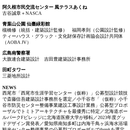
阿久根市民交流センター 風テラスあくね
古谷誠章＋NASCA
青葉山公園 仙臺緑彩館
槻橋修（統括・建築設計監修） 福岡孝則（公園設計監修）
ティーハウス・グラック・文化財保存計画協会設計共同体
（AOBA JV）
広島南警察署
大旗連合建築設計 吉田豊建築設計事務所
田町タワー
三菱地所設計
NEWS
西尾市「西尾市生涯学習センター（仮称）」公募型設計競技
で斎藤信吾建築設計事務所を選定／小千谷市「（仮称）小千
谷市防災センター整備事業建設工事設計業務」公募型プロポ
ーザルでトミトアーキテクチャを最優秀に特定／北海道ボー
ルパークFビレッジに北海道医療大学が移転／2023年度グッ
ドデザイン賞発表／愛知県南知多町は内海千鳥ヶ浜海水浴場
観光センター整備事業の公募型プロポーザルでihrmkを選定