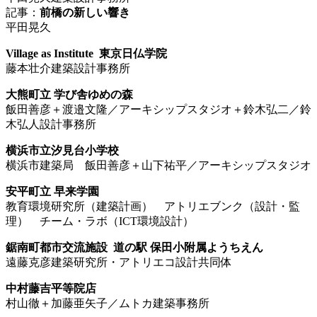
記事：
前橋の新しい響き
平田晃久
Village as Institute 東京日仏学院
藤本壮介建築設計事務所
大熊町立 学び舎ゆめの森
飯田善彦＋渡邉文隆／アーキシップスタジオ＋鈴木弘二／鈴
木弘人設計事務所
横浜市立汐見台小学校
横浜市建築局 飯田善彦＋山下祐平／アーキシップスタジオ
安平町立 早来学園
教育環境研究所（建築計画） アトリエブンク（設計・監
理） チーム・ラボ（ICT環境設計）
鋸南町都市交流施設 道の駅 保田小附属ようちえん
遠藤克彦建築研究所・アトリエコ設計共同体
中村藤吉平等院店
村山徹＋加藤亜矢子／ムトカ建築事務所