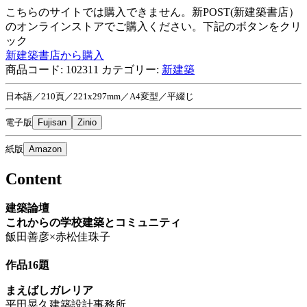
こちらのサイトでは購入できません。新POST(新建築書店）
のオンラインストアでご購入ください。下記のボタンをクリ
ック
新建築書店から購入
商品コード:
102311
カテゴリー:
新建築
日本語／210頁／221x297mm／A4変型／平綴じ
電子版
Fujisan
Zinio
紙版
Amazon
Content
建築論壇
これからの学校建築とコミュニティ
飯田善彦×赤松佳珠子
作品16題
まえばしガレリア
平田晃久建築設計事務所