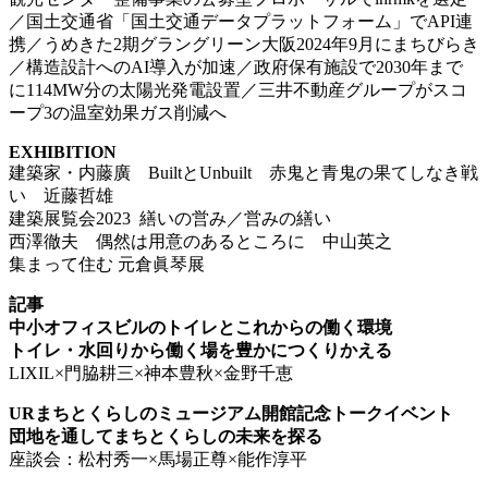
／国土交通省「国土交通データプラットフォーム」でAPI連
携／うめきた2期グラングリーン大阪2024年9月にまちびらき
／構造設計へのAI導入が加速／政府保有施設で2030年まで
に114MW分の太陽光発電設置／三井不動産グループがスコ
ープ3の温室効果ガス削減へ
EXHIBITION
建築家・内藤廣 BuiltとUnbuilt 赤鬼と青鬼の果てしなき戦
い 近藤哲雄
建築展覧会2023 繕いの営み／営みの繕い
西澤徹夫 偶然は用意のあるところに 中山英之
集まって住む 元倉眞琴展
記事
中小オフィスビルのトイレとこれからの働く環境
トイレ・水回りから働く場を豊かにつくりかえる
LIXIL×門脇耕三×神本豊秋×金野千恵
URまちとくらしのミュージアム開館記念トークイベント
団地を通してまちとくらしの未来を探る
座談会：松村秀一×馬場正尊×能作淳平