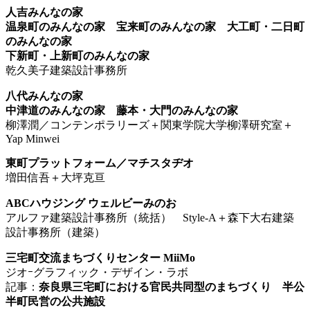
人吉みんなの家
温泉町のみんなの家 宝来町のみんなの家 大工町・二日町
のみんなの家
下新町・上新町のみんなの家
乾久美子建築設計事務所
八代みんなの家
中津道のみんなの家 藤本・大門のみんなの家
柳澤潤／コンテンポラリーズ＋関東学院大学柳澤研究室＋
Yap Minwei
東町プラットフォーム／マチスタヂオ
増田信吾＋大坪克亘
ABCハウジング ウェルビーみのお
アルファ建築設計事務所（統括） Style-A＋森下大右建築
設計事務所（建築）
三宅町交流まちづくりセンター MiiMo
ジオｰグラフィック・デザイン・ラボ
記事：
奈良県三宅町における官民共同型のまちづくり 半公
半町民営の公共施設