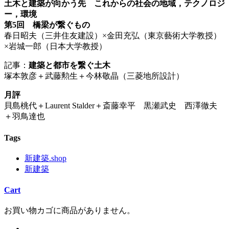
土木と建築が向かう先 これからの社会の地域，テクノロジ
ー，環境
第5回 橋梁が繋ぐもの
春日昭夫（三井住友建設）×金田充弘（東京藝術大学教授）
×岩城一郎（日本大学教授）
記事：
建築と都市を繋ぐ土木
塚本敦彦＋武藤勲生＋今林敬晶（三菱地所設計）
月評
貝島桃代＋Laurent Stalder＋斎藤幸平 黒瀬武史 西澤徹夫
＋羽鳥達也
Tags
新建築.shop
新建築
Cart
お買い物カゴに商品がありません。