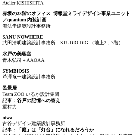
Atelier KISHISHITA
赤坂の23階のオフィス 博報堂ミライデザイン事業ユニット
／quantum 内装計画
海法圭建築設計事務所
SANU NOWHERE
武田清明建築設計事務所 STUDIO DIG.（地上2，3階）
水戸の美容室
青木弘司＋AAOAA
SYMBIOSIS
芦澤竜一建築設計事務所
邑景居
Team ZOO いるか設計集団
記事：
谷戸の記憶への答え
重村力
niwa
古谷デザイン建築設計事務所
記事：
「庭」は「灯台」になれるだろうか