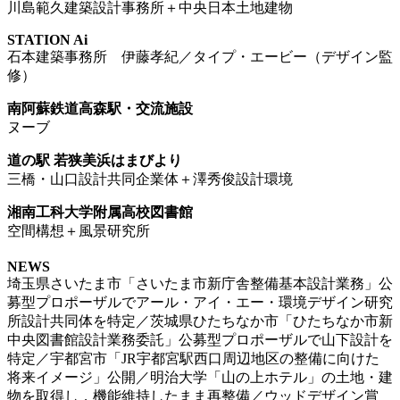
川島範久建築設計事務所＋中央日本土地建物
STATION Ai
石本建築事務所 伊藤孝紀／タイプ・エービー（デザイン監
修）
南阿蘇鉄道高森駅・交流施設
ヌーブ
道の駅 若狭美浜はまびより
三橋・山口設計共同企業体＋澤秀俊設計環境
湘南工科大学附属高校図書館
空間構想＋風景研究所
NEWS
埼玉県さいたま市「さいたま市新庁舎整備基本設計業務」公
募型プロポーザルでアール・アイ・エー・環境デザイン研究
所設計共同体を特定／茨城県ひたちなか市「ひたちなか市新
中央図書館設計業務委託」公募型プロポーザルで山下設計を
特定／宇都宮市「JR宇都宮駅西口周辺地区の整備に向けた
将来イメージ」公開／明治大学「山の上ホテル」の土地・建
物を取得し，機能維持したまま再整備／ウッドデザイン賞