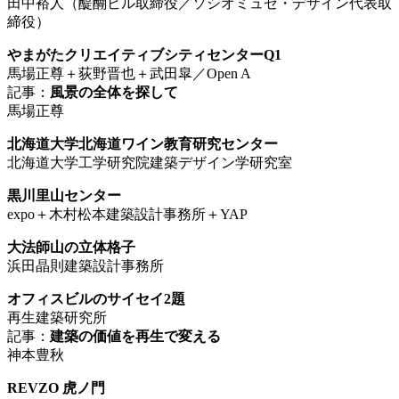
田中裕人（醍醐ビル取締役／ソシオミュゼ・デザイン代表取
締役）
やまがたクリエイティブシティセンターQ1
馬場正尊＋荻野晋也＋武田皐／Open A
記事：
風景の全体を探して
馬場正尊
北海道大学北海道ワイン教育研究センター
北海道大学工学研究院建築デザイン学研究室
黒川里山センター
expo＋木村松本建築設計事務所＋YAP
大法師山の立体格子
浜田晶則建築設計事務所
オフィスビルのサイセイ2題
再生建築研究所
記事：
建築の価値を再生で変える
神本豊秋
REVZO 虎ノ門