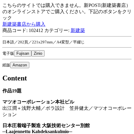
こちらのサイトでは購入できません。新POST(新建築書店）
のオンラインストアでご購入ください。下記のボタンをクリ
ック
新建築書店から購入
商品コード:
102412
カテゴリー:
新建築
日本語／202頁／221x297mm／A4変型／平綴じ
電子版
Fujisan
Zinio
紙版
Amazon
Content
作品19題
マツオコーポレーション本社ビル
出江潤＋浅野大輔／ボラ設計 笠井健太／マツオコーポレー
ション
日本圧着端子製造 大阪技術センター別館
─Laajennettu Kahdeksankulmio─