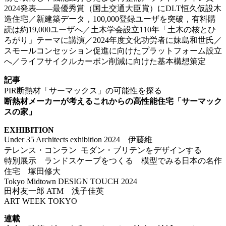
2024発表――最優秀賞（国土交通大臣賞）にDLT恒久仮設木
造住宅／新建築データ，100,000登録ユーザを突破，有料購
読は約19,000ユーザへ／土木学会設立110年「土木の核とひ
ろがり」テーマに講演／2024年度文化功労者に妹島和世氏／
スモールコンセッション促進に向けたプラットフォーム設立
へ／ライフサイクルカーボン削減に向けた基本構想策定
記事
PIR断熱材「サーマックス」の可能性を探る
断熱材メーカーが考えるこれからの高性能住宅「サーマック
スの家」
EXHIBITION
Under 35 Architects exhibition 2024 伊藤維
テレンス・コンラン モダン・ブリテンをデザインする
特別展示 ランドスケープをつくる 模型でみる日本の名作
住宅 塚田修大
Tokyo Midtown DESIGN TOUCH 2024
田村友一郎 ATM 浅子佳英
ART WEEK TOKYO
連載