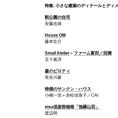
特集:
小さな建築のディテールとディ
靭公園の住宅
安藤忠雄
House OM
藤本壮介
Small Atelier
＋
ファーム富田／回廊
五十嵐淳
森のピロティ
長谷川豪
柿畑のサンクン・ハウス
小嶋一浩＋赤松佳珠子／CAt
eisu倶楽部箱根「強羅山荘」
渡辺明