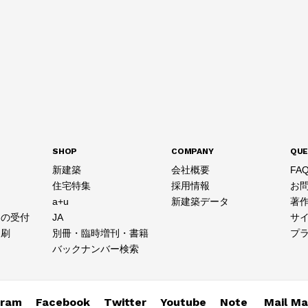
SHOP
COMPANY
QUE
新建築
会社概要
FA
住宅特集
採用情報
お
a+u
新建築データ
著
スの受付
JA
サ
印刷
別冊・臨時増刊・書籍
プ
バックナンバー検索
gram
Facebook
Twitter
Youtube
Note
Mail Ma