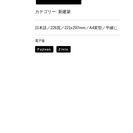
新建築書店から購入
カテゴリー:
新建築
日本語／226頁／221x297mm／A4変型／平綴じ
電子版
Fujisan
Zinio