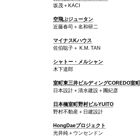
坂茂＋KACI
空飛ぶジュータン
近藤春司＋名和研二
マイナスKハウス
佐伯聡子＋ K.M. TAN
シャトー・メルシャン
木下道郎
室町東三井ビルディングCOREDO室
日本設計＋清水建設＋團紀彦
日本橋室町野村ビルYUITO
野村不動産＋日建設計
HongDaeプロジェクト
光井純＋ウンセンドン