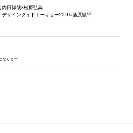
 内田祥哉×松原弘典
・デザインタイドトーキョー2010=藤原徹平
になります