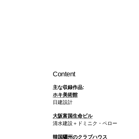
Content
主な収録作品:
ホキ美術館
日建設計
大阪富国生命ビル
清水建設＋ドミニク・ペロー
韓国驪州のクラブハウス