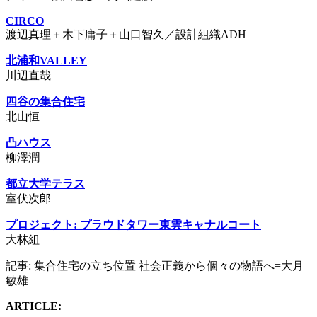
CIRCO
渡辺真理＋木下庸子＋山口智久／設計組織ADH
北浦和VALLEY
川辺直哉
四谷の集合住宅
北山恒
凸ハウス
柳澤潤
都立大学テラス
室伏次郎
プロジェクト: プラウドタワー東雲キャナルコート
大林組
記事: 集合住宅の立ち位置 社会正義から個々の物語へ=大月
敏雄
ARTICLE: