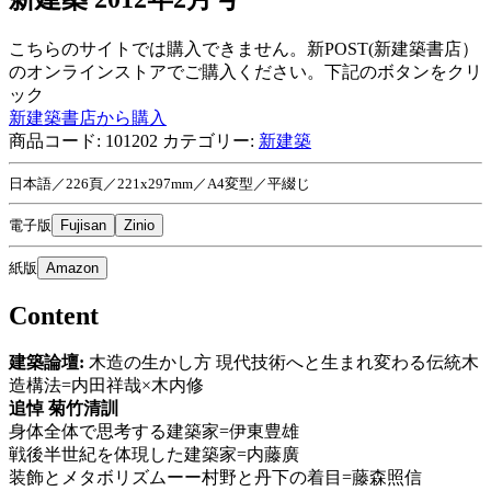
こちらのサイトでは購入できません。新POST(新建築書店）
のオンラインストアでご購入ください。下記のボタンをクリ
ック
新建築書店から購入
商品コード:
101202
カテゴリー:
新建築
日本語／226頁／221x297mm／A4変型／平綴じ
電子版
Fujisan
Zinio
紙版
Amazon
Content
建築論壇:
木造の生かし方 現代技術へと生まれ変わる伝統木
造構法=内田祥哉×木内修
追悼 菊竹清訓
身体全体で思考する建築家=伊東豊雄
戦後半世紀を体現した建築家=内藤廣
装飾とメタボリズムーー村野と丹下の着目=藤森照信