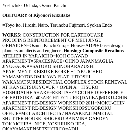
Yoshichika Uchida, Osamu Kiuchi
OBITUARY of Kiyonori Kikutake
=Toyo Ito, Hiroshi Naito, Terunobu Fujimori, Syokan Endo
WORKS:
CONSTRUCTION FOR EARTHQUAKE
PROOFING REINFORCEMENT OF MEIJI JINGU
GEHAIDEN=Osamu KiuchiEuropa House=ADPI+Taisei design
planners architects and engineers
Housing: Composite Rerations
ATELIER IN YARAICHO=KOJI OGAWAD
APARTMENT=SPACESPACE+OHNO JAPANMAGLIA
JIYUGAOKA=SATOKO SHINOHARAZUSHI
APARTMENT=KEISUKE KOIKE + TAKUICHRO
YAMAMOTONOMIKAWA FLAT=HITOSHI
WAKAMATSURESIDENTIAL COMPLEX STOCK RENEWAL
AT KANGETSUKYO=UR + OPEN A + ITSURO
HOSHIDATHE SHARE=REBITA+ZYCCTHE DIFFERENCE
OF EBITSUKA=403ARCHITECTURE [DAJIBA]MOKU-CHIN
APARTMENT RE-DESIGN WORKSHOP 2011=MOKU-CHIN
APARTMENT RE-DESIGN WORKSHOPSUGOROKU
OFFICE=MET ARCHITECTS / NAWAKENJI-MMETAL
SHUTTER HOUSE=SHIGERU BANMINA GARDEN
TOKAICHIBA=NICE, YOSHIHIKO IIDA,
OKAYAMAKENSETSUCIRCO=ADH