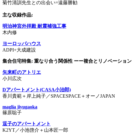
菊竹清訓先生との出会い=遠藤勝勧
主な収録作品:
明治神宮外拝殿 耐震補強工事
木内修
ヨーロッパハウス
ADPI+大成建設
集合住宅特集: 重なり合う関係性
ーー複合とリノベーション
矢来町のアトリエ
小川広次
Dアパートメント(CASA小治郎)
香川貴範＋岸上純子／SPACESPACE＋オーノJAPAN
maglia jiyugaoka
篠原聡子
逗子のアパートメント
K2YT／小池啓介＋山本匠一郎