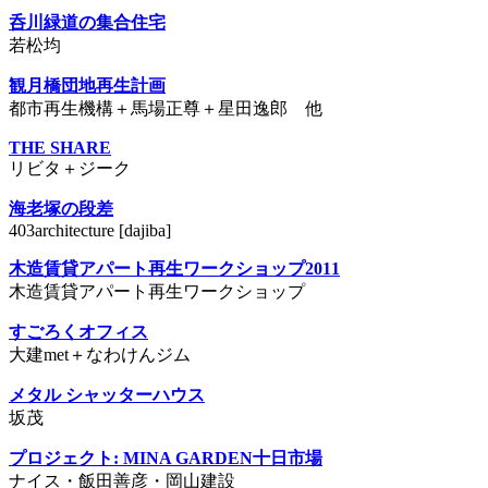
呑川緑道の集合住宅
若松均
観月橋団地再生計画
都市再生機構＋馬場正尊＋星田逸郎 他
THE SHARE
リビタ＋ジーク
海老塚の段差
403architecture [dajiba]
木造賃貸アパート再生ワークショップ2011
木造賃貸アパート再生ワークショップ
すごろくオフィス
大建met＋なわけんジム
メタル シャッターハウス
坂茂
プロジェクト: MINA GARDEN十日市場
ナイス・飯田善彦・岡山建設