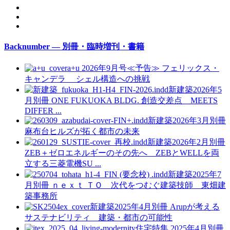
Backnumber — 別冊・臨時増刊・書籍
a+u 2026年9月号≪予告≫
フェリックス・
キャンデラ シェル構造への挑戦
新建築2026年5
月別冊
ONE FUKUOKA BLDG. 創造交差点 MEETS
DIFFER ...
新建築2026年3月別冊
麻布台ヒルズが拓く都市の未来
新建築2026年2月別冊
ZEB＋ゼロエネルギーのその先へ ZEBとWELLを両
立する三菱電機SU ...
新建築2025年7
月別冊
ｎｅｘｔ ＴＯ 次代をつむぐ建築技師 東畑建
築事務所
新建築2025年4月別冊
Arupが考える
サステナビリティ 建築・都市の可能性
住宅特集 2025年4月別冊