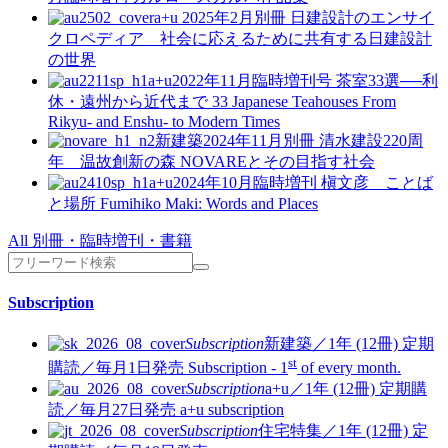
a+u 2025年2月別冊
日建設計のエンサイ
クロペディア 社会に応えるために共有する日建設計
の世界
a+u2022年11月臨時増刊号
茶室33選──利
休・遠州から近代まで
33 Japanese Teahouses From
Rikyu- and Enshu- to Modern Times
新建築2024年11月別冊
清水建設220周
年 温故創新の森 NOVAREとその目指す社会
a+u2024年10月臨時増刊
槇文彦 ことば
と場所
Fumihiko Maki: Words and Places
All 別冊・臨時増刊・書籍
Subscription
Subscription
新建築／1年 (12冊)
定期
st
購読／毎月1日発売
Subscription - 1
of every month.
Subscription
a+u／1年 (12冊)
定期購
読／毎月27日発売
a+u subscription
Subscription
住宅特集／1年 (12冊)
定