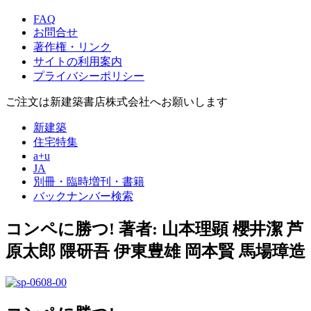
FAQ
お問合せ
著作権・リンク
サイトの利用案内
プライバシーポリシー
ご注文は新建築書店株式会社へお願いします
新建築
住宅特集
a+u
JA
別冊・臨時増刊・書籍
バックナンバー検索
コンペに勝つ!
著者: 山本理顕 櫻井潔 芦
原太郎 隈研吾 伊東豊雄 岡本賢 馬場璋造