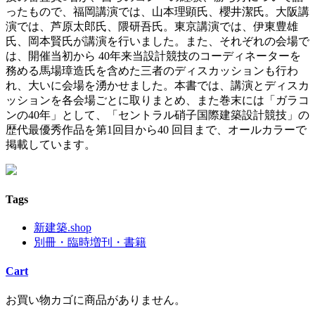
ったもので、福岡講演では、山本理顕氏、櫻井潔氏。大阪講
演では、芦原太郎氏、隈研吾氏。東京講演では、伊東豊雄
氏、岡本賢氏が講演を行いました。また、それぞれの会場で
は、開催当初から 40年来当設計競技のコーディネーターを
務める馬場璋造氏を含めた三者のディスカッションも行わ
れ、大いに会場を湧かせました。本書では、講演とディスカ
ッションを各会場ごとに取りまとめ、また巻末には「ガラコ
ンの40年」として、「セントラル硝子国際建築設計競技」の
歴代最優秀作品を第1回目から40 回目まで、オールカラーで
掲載しています。
Tags
新建築.shop
別冊・臨時増刊・書籍
Cart
お買い物カゴに商品がありません。