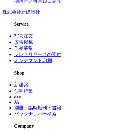
期購読／毎月19日発売
株式会社新建築社
Service
写真注文
広告掲載
作品募集
プレスリリースの受付
オンデマンド印刷
Shop
新建築
住宅特集
a+u
JA
別冊・臨時増刊・書籍
バックナンバー検索
Company