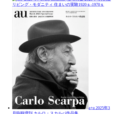
リビング・モダニティ 住まいの実験1920ｓ-1970ｓ
a+u 2025年3
月臨時増刊
カルロ・スカルパ作品集