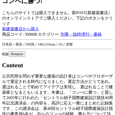
コンペに勝つ!
こちらのサイトでは購入できません。新POST(新建築書店）
のオンラインストアでご購入ください。下記のボタンをクリ
ック
新建築書店から購入
商品コード:
500608
カテゴリー:
別冊・臨時増刊・書籍
日本語 + 英語／208頁／148x210mm／A5／並製
紙版
Amazon
Content
公共民間を問わず重要な建築の設計者はコンペやプロポーザ
ルで選定される時代になりました。選定方法がどうであれ,
選ばれることで初めてアイデアは実現し、選ばれることで建
築家となるともいえます。本書は、「コンぺに勝つ」と題し
て2005年に行われた「セントラル硝子国際建築設計競技40周
年記念講演会」の内容を、高評に応え一冊にまとめた記録集
です。この講演会は、第40回セントラル硝子国際建築設計競
技の審査員6名が、自らのコンぺの経験、勝ち方について語