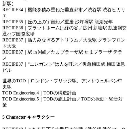
新駅）
RECIPE34｜機能を積み重ねた垂直都市／渋谷駅 渋谷ヒカリ
エ
RECIPE35｜丘の上の宇宙船／重慶 沙坪壩駅 龍湖光年
RECIPE36｜プラットホームは緑の谷／広州 新塘駅 凱達爾交
通ハブ国際広場
RECIPE37｜活力みなぎるアトリウム／大阪駅 グランフロン
ト大阪
RECIPE37｜駅 in Mall／たまプラーザ駅 たまプラーザ テラ
ス
RECIPE37｜“エレガント”は人を呼ぶ／阪急梅田駅 梅田阪急
ビル
世界のTOD｜ロンドン・ブリッジ駅、アントウェルペン中
央駅
TOD Engineering 4｜TODの構造計画
TOD Engineering 5｜TODの施工計画／TODの振動・騒音対
策
5 Character キャラクター