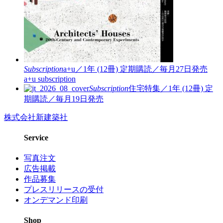
Subscription
a+u／1年 (12冊)
定期購読／毎月27日発売
a+u subscription
Subscription
住宅特集／1年 (12冊)
定
期購読／毎月19日発売
株式会社新建築社
Service
写真注文
広告掲載
作品募集
プレスリリースの受付
オンデマンド印刷
Shop