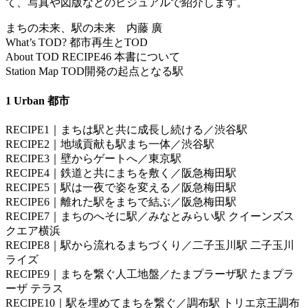
て、写真や図版などのビジュアルで紹介します。
まちの未来、駅の未来 内藤 廣
What’s TOD? 都市再生とTOD
About TOD RECIPE46 本書について
Station Map TOD開発の起点となる駅
1 Urban 都市
RECIPE1｜まちは駅と共に成長し続ける／渋谷駅
RECIPE2｜地域貢献も駅まち一体／渋谷駅
RECIPE3｜壁からゲートへ／東京駅
RECIPE4｜鉄道と共にまちを敷く／阪急梅田駅
RECIPE5｜駅は一夜で姿を変える／阪急梅田駅
RECIPE6｜離れた駅をまちで結ぶ／阪急梅田駅
RECIPE7｜まちのへそに駅／みなとみらい駅 クイーンズス
クエア横浜
RECIPE8｜駅から流れるまちづくり／二子玉川駅 二子玉川
ライズ
RECIPE9｜まちを繋ぐ人工地盤／たまプラーザ駅 たまプラ
ーザ テラス
RECIPE10｜駅を埋めてまちを繋ぐ／調布駅 トリエ京王調布