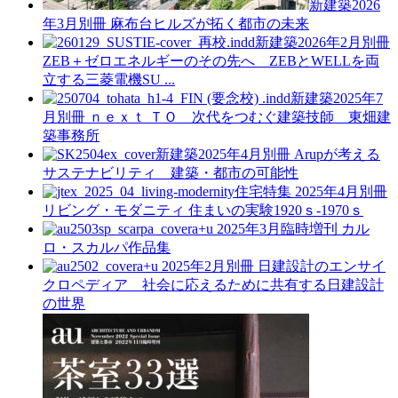
新建築2026
年3月別冊
麻布台ヒルズが拓く都市の未来
新建築2026年2月別冊
ZEB＋ゼロエネルギーのその先へ ZEBとWELLを両
立する三菱電機SU ...
新建築2025年7
月別冊
ｎｅｘｔ ＴＯ 次代をつむぐ建築技師 東畑建
築事務所
新建築2025年4月別冊
Arupが考える
サステナビリティ 建築・都市の可能性
住宅特集 2025年4月別冊
リビング・モダニティ 住まいの実験1920ｓ-1970ｓ
a+u 2025年3月臨時増刊
カル
ロ・スカルパ作品集
a+u 2025年2月別冊
日建設計のエンサイ
クロペディア 社会に応えるために共有する日建設計
の世界