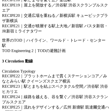
RECIPE19｜屋上を開放する／渋谷駅 渋谷スクランブルスク
エア
RECIPE20｜交通広場を重ねる／新横浜駅 キュービックプラ
ザ新横浜
RECIPE21｜交通が積層する駅上大地／新宿駅 バスタ新宿・
JR新宿ミライナタワー
世界のTOD｜ハイライン、ワールド・トレード・センター
駅
TOD Engineering 2｜TODの避難計画
3 Circulation 動線
Circulation Typology
RECIPE22｜プラットホームまで貫くステーションコア／み
なとみらい駅 クイーンズスクエア横浜
RECIPE23｜駅とまちを結ぶスペクタクル空間／渋谷駅 渋谷
ヒカリエ
RECIPE24｜線路を越える、谷を繋ぐ／渋谷駅 渋谷スクラン
ブルスクエア
RECIPE25｜流れをデザインする／広州 新塘駅 凱達爾交通ハ