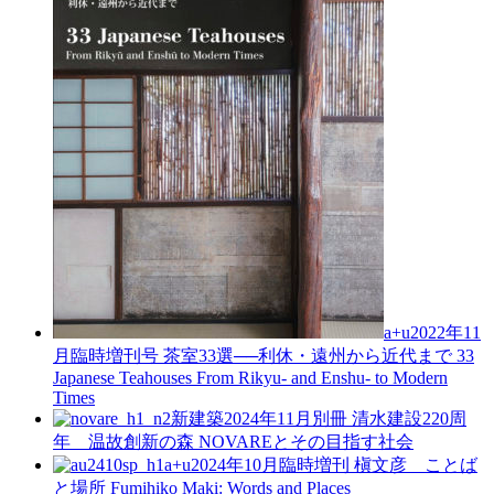
a+u2022年11
月臨時増刊号
茶室33選──利休・遠州から近代まで
33
Japanese Teahouses From Rikyu- and Enshu- to Modern
Times
新建築2024年11月別冊
清水建設220周
年 温故創新の森 NOVAREとその目指す社会
a+u2024年10月臨時増刊
槇文彦 ことば
と場所
Fumihiko Maki: Words and Places