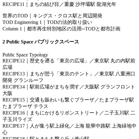
RECIPE11｜まちの結び目／重慶 沙坪壩駅 龍湖光年
世界のTOD｜キングス・クロス駅と周辺開発
TOD Engineering 1｜TODの法的取り扱い
Column 1｜都市再生特別地区の活用─TODと都市計画
2 Public Space パブリックスペース
Public Space Typology
RECIPE12｜歴史を遡る「東京の広場」／東京駅 丸の内駅前
広場
RECIPE13｜まちが憩う「東京のテント」／東京駅 八重洲口
開発 グランルーフ
RECIPE14｜駅前広場がまちを潤す／大阪駅 グランフロント
大阪
RECIPE15｜交通も賑わいも繋ぐプラーザ／たまプラーザ駅
たまプラーザ テラス
RECIPE16｜まちにかけるリボンストリート／二子玉川駅 二
子玉川ライズ
RECIPE17｜人が集う駅上緑化／上海 龍華中路駅 上海緑地中
心
RECIPE18｜駅とまちを繋ぐ丘／釜山駅