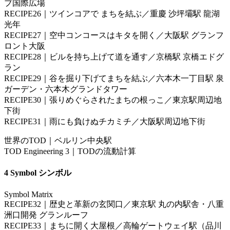
ブ国際広場
RECIPE26｜ツインコアで まちを結ぶ／重慶 沙坪壩駅 龍湖
光年
RECIPE27｜空中コンコースはキタを開く／大阪駅 グランフ
ロント大阪
RECIPE28｜ビルを持ち上げて道を通す／京橋駅 京橋エドグ
ラン
RECIPE29｜谷を掘り下げてまちを結ぶ／六本木一丁目駅 泉
ガーデン・六本木グランドタワー
RECIPE30｜張りめぐらされたまちの根っこ／東京駅周辺地
下街
RECIPE31｜雨にも負けぬチカミチ／大阪駅周辺地下街
世界のTOD｜ベルリン中央駅
TOD Engineering 3｜TODの流動計算
4 Symbol シンボル
Symbol Matrix
RECIPE32｜歴史と革新の玄関口／東京駅 丸の内駅舎・八重
洲口開発 グランルーフ
RECIPE33｜まちに開く大屋根／高輪ゲートウェイ駅（品川