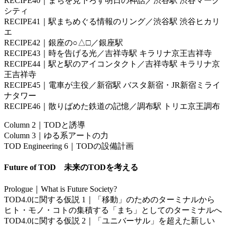
RECIPE40｜まちを見下ろす明日の神話／渋谷駅 渋谷マーク
シティ
RECIPE41｜駅まちめぐる情報のリング／渋谷駅 渋谷ヒカリ
エ
RECIPE42｜銀座の○△□／銀座駅
RECIPE43｜時を告げる光／吉祥寺駅 キラリナ京王吉祥寺
RECIPE44｜駅と駅のアイコンタクト／吉祥寺駅 キラリナ京
王吉祥寺
RECIPE45｜電車が主役／新宿駅 バスタ新宿・JR新宿ミライ
ナタワー
RECIPE46｜散りばめた鉄道の記憶／調布駅 トリエ京王調布
Column 2｜TODと誘導
Column 3｜ゆる系アートの力
TOD Engineering 6｜TODの設備計画
Future of TOD 未来のTODを考える
Prologue｜What is Future Society?
TOD4.0に関する仮説 1｜「移動」のためのターミナルから
ヒト・モノ・コトの集積する「まち」としてのターミナルへ
TOD4.0に関する仮説 2｜「ユニバーサル」を超えた新しい