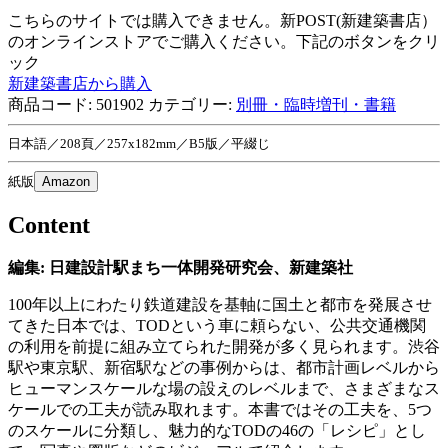
こちらのサイトでは購入できません。新POST(新建築書店）
のオンラインストアでご購入ください。下記のボタンをクリ
ック
新建築書店から購入
商品コード:
501902
カテゴリー:
別冊・臨時増刊・書籍
日本語／208頁／257x182mm／B5版／平綴じ
紙版
Amazon
Content
編集: 日建設計駅まち一体開発研究会、新建築社
100年以上にわたり鉄道建設を基軸に国土と都市を発展させ
てきた日本では、TODという車に頼らない、公共交通機関
の利用を前提に組み立てられた開発が多く見られます。渋谷
駅や東京駅、新宿駅などの事例からは、都市計画レベルから
ヒューマンスケールな場の設えのレベルまで、さまざまなス
ケールでの工夫が読み取れます。本書ではその工夫を、5つ
のスケールに分類し、魅力的なTODの46の「レシピ」とし