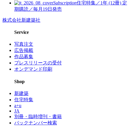
Subscription
住宅特集／1年 (12冊)
定
期購読／毎月19日発売
株式会社新建築社
Service
写真注文
広告掲載
作品募集
プレスリリースの受付
オンデマンド印刷
Shop
新建築
住宅特集
a+u
JA
別冊・臨時増刊・書籍
バックナンバー検索