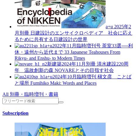
a+u 2025年2
月別冊
日建設計のエンサイクロペディア 社会に応え
るために共有する日建設計の世界
a+u2022年11月臨時増刊号
茶室33選──利
休・遠州から近代まで
33 Japanese Teahouses From
Rikyu- and Enshu- to Modern Times
新建築2024年11月別冊
清水建設220周
年 温故創新の森 NOVAREとその目指す社会
a+u2024年10月臨時増刊
槇文彦 ことば
と場所
Fumihiko Maki: Words and Places
All 別冊・臨時増刊・書籍
Subscription