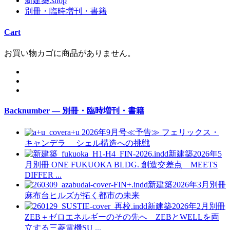
新建築.shop
別冊・臨時増刊・書籍
Cart
お買い物カゴに商品がありません。
Backnumber — 別冊・臨時増刊・書籍
a+u 2026年9月号≪予告≫
フェリックス・
キャンデラ シェル構造への挑戦
新建築2026年5
月別冊
ONE FUKUOKA BLDG. 創造交差点 MEETS
DIFFER ...
新建築2026年3月別冊
麻布台ヒルズが拓く都市の未来
新建築2026年2月別冊
ZEB＋ゼロエネルギーのその先へ ZEBとWELLを両
立する三菱電機SU ...