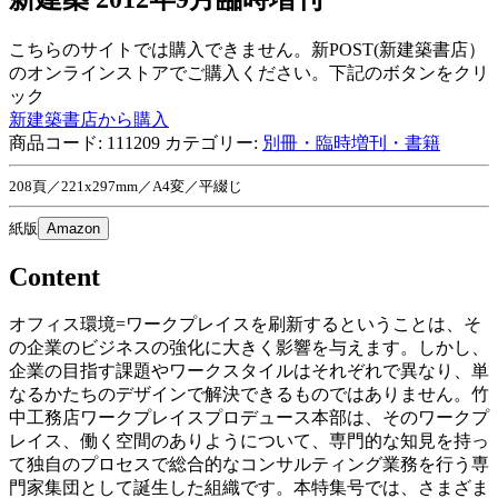
こちらのサイトでは購入できません。新POST(新建築書店）
のオンラインストアでご購入ください。下記のボタンをクリ
ック
新建築書店から購入
商品コード:
111209
カテゴリー:
別冊・臨時増刊・書籍
208頁／221x297mm／A4変／平綴じ
紙版
Amazon
Content
オフィス環境=ワークプレイスを刷新するということは、そ
の企業のビジネスの強化に大きく影響を与えます。しかし、
企業の目指す課題やワークスタイルはそれぞれで異なり、単
なるかたちのデザインで解決できるものではありません。竹
中工務店ワークプレイスプロデュース本部は、そのワークプ
レイス、働く空間のありようについて、専門的な知見を持っ
て独自のプロセスで総合的なコンサルティング業務を行う専
門家集団として誕生した組織です。本特集号では、さまざま