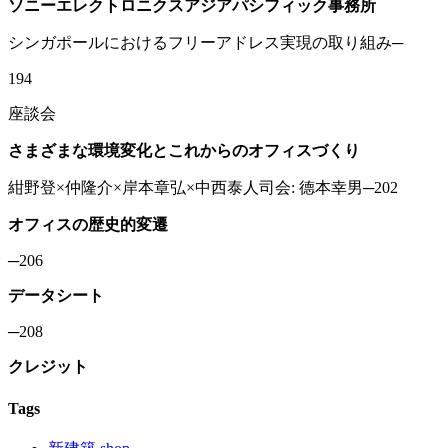
ソニーエレクトロニクスアジアパシフィック事務所
シンガポールにおけるフリーアドレス実現の取り組み─
194
座談会
さまざまな環境変化とこれからのオフィスづくり
紺野登×仲隆介×岸本章弘×中西泰人司会: 德本幸男─202
オフィスの歴史的変遷
─206
データシート
─208
クレジット
Tags