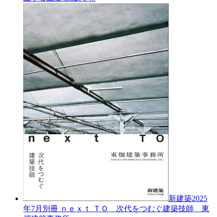
新建築2025
年7月別冊
ｎｅｘｔ ＴＯ 次代をつむぐ建築技師 東