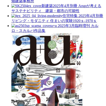
畑建築事務所
新建築2025年4月別冊
Arupが考える
サステナビリティ 建築・都市の可能性
住宅特集 2025年4月別冊
リビング・モダニティ 住まいの実験1920ｓ-1970ｓ
a+u 2025年3月臨時増刊
カル
ロ・スカルパ作品集