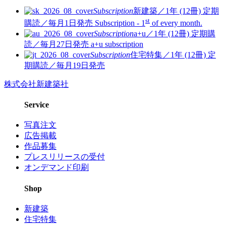
Subscription
新建築／1年 (12冊)
定期
st
購読／毎月1日発売
Subscription - 1
of every month.
Subscription
a+u／1年 (12冊)
定期購
読／毎月27日発売
a+u subscription
Subscription
住宅特集／1年 (12冊)
定
期購読／毎月19日発売
株式会社新建築社
Service
写真注文
広告掲載
作品募集
プレスリリースの受付
オンデマンド印刷
Shop
新建築
住宅特集