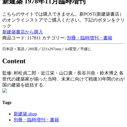
新建築 1978年11月臨時増刊
こちらのサイトでは購入できません。新POST(新建築書店）
のオンラインストアでご購入ください。下記のボタンをクリ
ック
新建築書店から購入
商品コード:
117811
カテゴリー:
別冊・臨時増刊・書籍
日本語 + 英語／260頁／221x297mm／A4変型／平綴じ
Content
監修: 村松貞二郎・近江栄・山口廣・長谷川堯・鈴木博之 各
世代の建築家が揃った当時、未来に向けて戦後33年間のわが
国の建築を総括する.
Tags
新建築.shop
別冊・臨時増刊・書籍