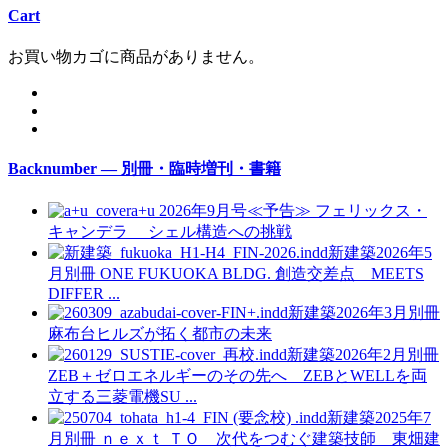
Cart
お買い物カゴに商品がありません。
Backnumber — 別冊・臨時増刊・書籍
a+u 2026年9月号≪予告≫
フェリックス・
キャンデラ シェル構造への挑戦
新建築2026年5
月別冊
ONE FUKUOKA BLDG. 創造交差点 MEETS
DIFFER ...
新建築2026年3月別冊
麻布台ヒルズが拓く都市の未来
新建築2026年2月別冊
ZEB＋ゼロエネルギーのその先へ ZEBとWELLを両
立する三菱電機SU ...
新建築2025年7
月別冊
ｎｅｘｔ ＴＯ 次代をつむぐ建築技師 東畑建