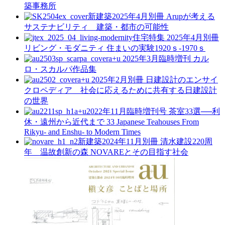
築事務所
新建築2025年4月別冊
Arupが考える
サステナビリティ 建築・都市の可能性
住宅特集 2025年4月別冊
リビング・モダニティ 住まいの実験1920ｓ-1970ｓ
a+u 2025年3月臨時増刊
カル
ロ・スカルパ作品集
a+u 2025年2月別冊
日建設計のエンサイ
クロペディア 社会に応えるために共有する日建設計
の世界
a+u2022年11月臨時増刊号
茶室33選──利
休・遠州から近代まで
33 Japanese Teahouses From
Rikyu- and Enshu- to Modern Times
新建築2024年11月別冊
清水建設220周
年 温故創新の森 NOVAREとその目指す社会