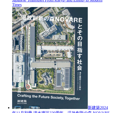
Japanese Teahouses From Rikyu- and Enshu- to Modern
Times
新建築2024
年11月別冊
清水建設220周年 温故創新の森 NOVARE