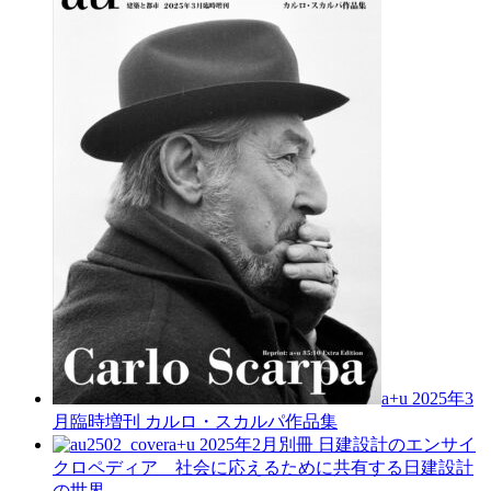
a+u 2025年3
月臨時増刊
カルロ・スカルパ作品集
a+u 2025年2月別冊
日建設計のエンサイ
クロペディア 社会に応えるために共有する日建設計
の世界