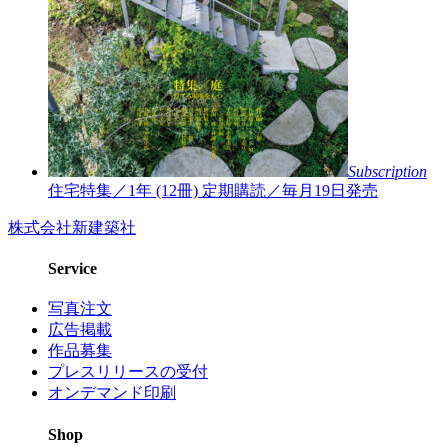
Subscription
住宅特集／1年 (12冊)
定期購読／毎月19日発売
株式会社新建築社
Service
写真注文
広告掲載
作品募集
プレスリリースの受付
オンデマンド印刷
Shop