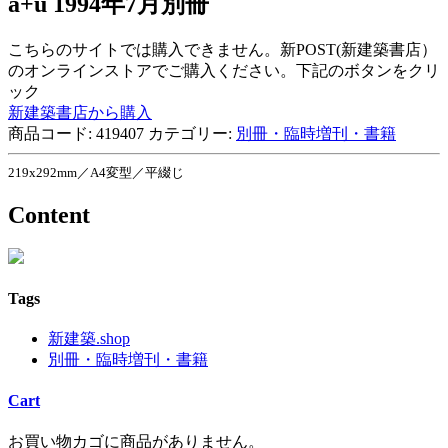
a+u 1994年7月別冊
こちらのサイトでは購入できません。新POST(新建築書店）
のオンラインストアでご購入ください。下記のボタンをクリ
ック
新建築書店から購入
商品コード:
419407
カテゴリー:
別冊・臨時増刊・書籍
219x292mm／A4変型／平綴じ
Content
Tags
新建築.shop
別冊・臨時増刊・書籍
Cart
お買い物カゴに商品がありません。