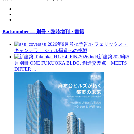
Backnumber — 別冊・臨時増刊・書籍
a+u 2026年9月号≪予告≫
フェリックス・
キャンデラ シェル構造への挑戦
新建築2026年5
月別冊
ONE FUKUOKA BLDG. 創造交差点 MEETS
DIFFER ...