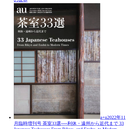
a+u2022年11
月臨時増刊号
茶室33選──利休・遠州から近代まで
33