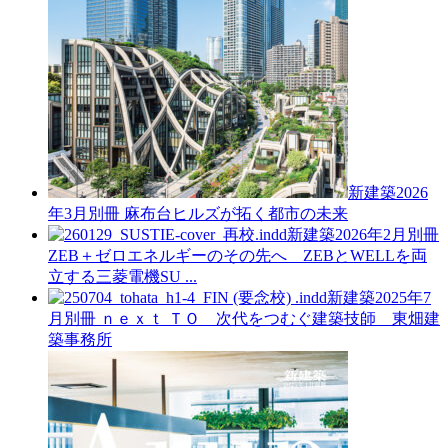
新建築2026
年3月別冊
麻布台ヒルズが拓く都市の未来
新建築2026年2月別冊
ZEB＋ゼロエネルギーのその先へ ZEBとWELLを両
立する三菱電機SU ...
新建築2025年7
月別冊
ｎｅｘｔ ＴＯ 次代をつむぐ建築技師 東畑建
築事務所