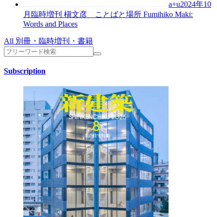
a+u2024年10
月臨時増刊
槇文彦 ことばと場所
Fumihiko Maki:
Words and Places
All 別冊・臨時増刊・書籍
Subscription