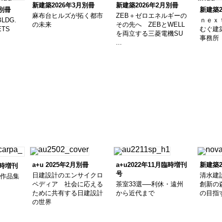
新建築2026年3月別冊
新建築2026年2月別冊
月別冊
新建築2
麻布台ヒルズが拓く都市
ZEB＋ゼロエネルギーの
BLDG.
ｎｅｘ
の未来
その先へ ZEBとWELL
TS
むぐ建
を両立する三菱電機SU
事務所
...
a+u 2025年2月別冊
a+u2022年11月臨時増刊
新建築2
臨時増刊
号
日建設計のエンサイクロ
清水建
パ作品集
ペディア 社会に応える
茶室33選──利休・遠州
創新の森
ために共有する日建設計
から近代まで
の目指
の世界