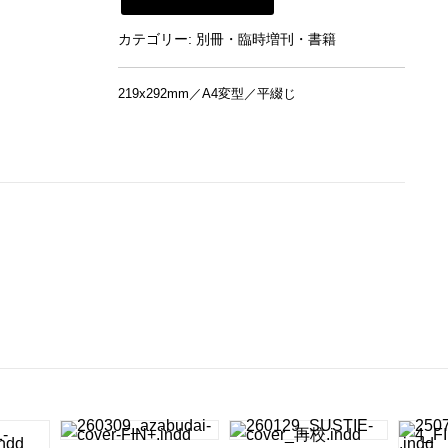
新建築書店から購入
カテゴリー:
別冊・臨時増刊・書籍
219x292mm／A4変型／平綴じ