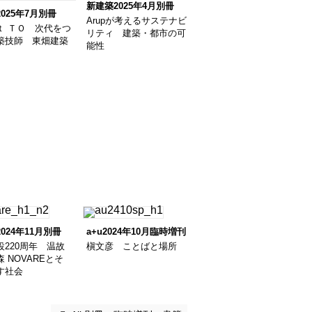
新建築2025年4月別冊
025年7月別冊
Arupが考えるサステナビ
ｔ ＴＯ 次代をつ
リティ 建築・都市の可
築技師 東畑建築
能性
024年11月別冊
a+u2024年10月臨時増刊
設220周年 温故
槇文彦 ことばと場所
 NOVAREとそ
す社会