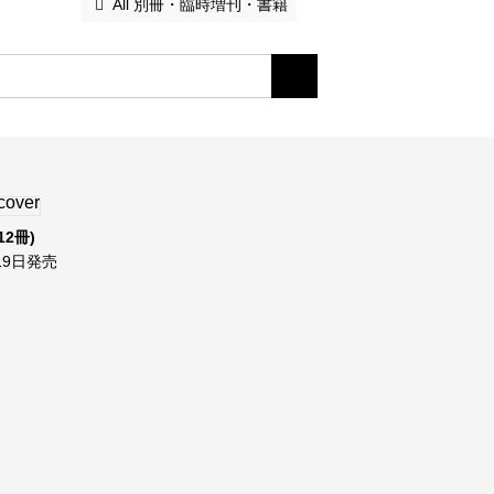
 All 別冊・臨時増刊・書籍
12冊)
9日発売