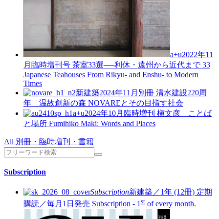
a+u2022年11
月臨時増刊号
茶室33選──利休・遠州から近代まで
33
Japanese Teahouses From Rikyu- and Enshu- to Modern
Times
新建築2024年11月別冊
清水建設220周
年 温故創新の森 NOVAREとその目指す社会
a+u2024年10月臨時増刊
槇文彦 ことば
と場所
Fumihiko Maki: Words and Places
All 別冊・臨時増刊・書籍
Subscription
Subscription
新建築／1年 (12冊)
定期
st
購読／毎月1日発売
Subscription - 1
of every month.