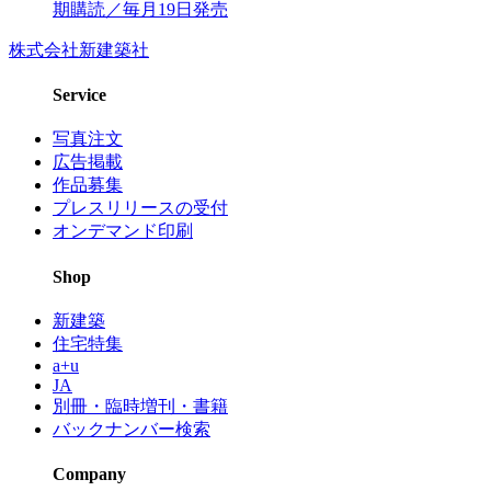
期購読／毎月19日発売
株式会社新建築社
Service
写真注文
広告掲載
作品募集
プレスリリースの受付
オンデマンド印刷
Shop
新建築
住宅特集
a+u
JA
別冊・臨時増刊・書籍
バックナンバー検索
Company