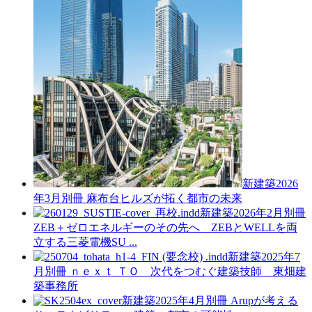
新建築2026
年3月別冊
麻布台ヒルズが拓く都市の未来
新建築2026年2月別冊
ZEB＋ゼロエネルギーのその先へ ZEBとWELLを両
立する三菱電機SU ...
新建築2025年7
月別冊
ｎｅｘｔ ＴＯ 次代をつむぐ建築技師 東畑建
築事務所
新建築2025年4月別冊
Arupが考える