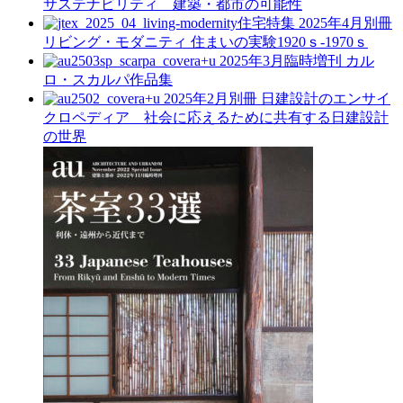
サステナビリティ 建築・都市の可能性
住宅特集 2025年4月別冊
リビング・モダニティ 住まいの実験1920ｓ-1970ｓ
a+u 2025年3月臨時増刊
カル
ロ・スカルパ作品集
a+u 2025年2月別冊
日建設計のエンサイ
クロペディア 社会に応えるために共有する日建設計
の世界