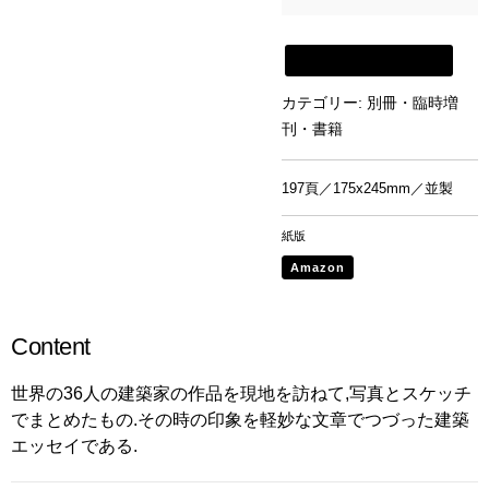
新建築書店から購入
カテゴリー:
別冊・臨時増
刊・書籍
197頁／175x245mm／並製
紙版
Amazon
Content
世界の36人の建築家の作品を現地を訪ねて,写真とスケッチ
でまとめたもの.その時の印象を軽妙な文章でつづった建築
エッセイである.