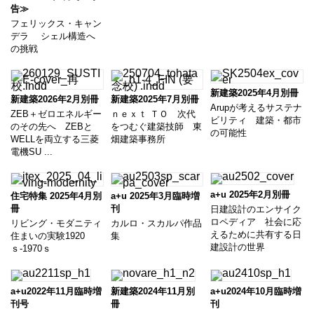
告≫
フェリックス・キャン
デラ シェル構造へ
の挑戦
新建築2025年4月別冊
新建築2026年2月別冊
新建築2025年7月別冊
Arupが考えるサステナ
ZEB＋ゼロエネルギー
ｎｅｘｔ ＴＯ 次代
ビリティ 建築・都市
のその先へ ZEBと
をつむぐ建築技師 東
の可能性
WELLを両立する三菱
畑建築事務所
電機SU ...
a+u 2025年2月別冊
住宅特集 2025年4月別
a+u 2025年3月臨時増
冊
刊
日建設計のエンサイク
ロペディア 社会に応
リビング・モダニティ
カルロ・スカルパ作品
えるために共有する日
住まいの実験1920
集
建設計の世界
ｓ-1970ｓ
a+u2022年11月臨時増
新建築2024年11月別
a+u2024年10月臨時増
刊号
冊
刊