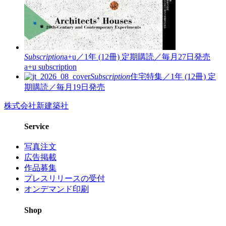
Subscription
a+u／1年 (12冊)
定期購読／毎月27日発売
a+u subscription
Subscription
住宅特集／1年 (12冊)
定
期購読／毎月19日発売
株式会社新建築社
Service
写真注文
広告掲載
作品募集
プレスリリースの受付
オンデマンド印刷
Shop