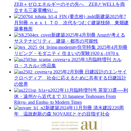
ZEB＋ゼロエネルギーのその先へ ZEBとWELLを両
立する三菱電機SU ...
新建築2025年7
月別冊
ｎｅｘｔ ＴＯ 次代をつむぐ建築技師 東畑建
築事務所
新建築2025年4月別冊
Arupが考える
サステナビリティ 建築・都市の可能性
住宅特集 2025年4月別冊
リビング・モダニティ 住まいの実験1920ｓ-1970ｓ
a+u 2025年3月臨時増刊
カル
ロ・スカルパ作品集
a+u 2025年2月別冊
日建設計のエンサイ
クロペディア 社会に応えるために共有する日建設計
の世界
a+u2022年11月臨時増刊号
茶室33選──利
休・遠州から近代まで
33 Japanese Teahouses From
Rikyu- and Enshu- to Modern Times
新建築2024年11月別冊
清水建設220周
年 温故創新の森 NOVAREとその目指す社会