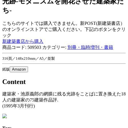
光跡-モダニズムを開花させた建築家た
ち-
こちらのサイトでは購入できません。新POST(新建築書店）
のオンラインストアでご購入ください。下記のボタンをクリ
ック
新建築書店から購入
商品コード:
509503
カテゴリー:
別冊・臨時増刊・書籍
316頁／148x210mm／A5／並製
紙版
Amazon
Content
建築家・池原義郎の網膜に残る光跡をことばに置き換えた18
人の建築家の75建築作品評.
(1995年3月刊行)