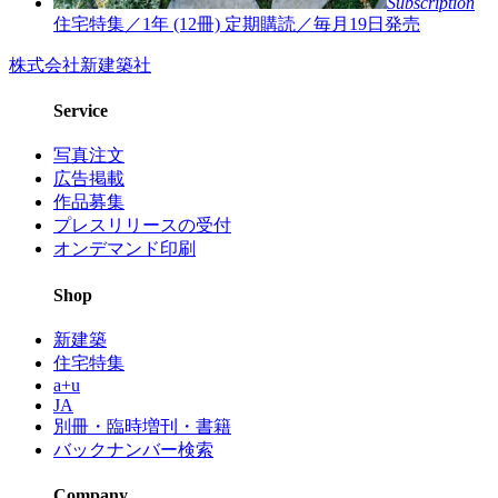
Subscription
住宅特集／1年 (12冊)
定期購読／毎月19日発売
株式会社新建築社
Service
写真注文
広告掲載
作品募集
プレスリリースの受付
オンデマンド印刷
Shop
新建築
住宅特集
a+u
JA
別冊・臨時増刊・書籍
バックナンバー検索
Company