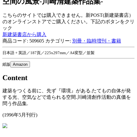
空間の風景-川崎清建築作品集-
こちらのサイトでは購入できません。新POST(新建築書店）
のオンラインストアでご購入ください。下記のボタンをクリ
ック
新建築書店から購入
商品コード:
509605
カテゴリー:
別冊・臨時増刊・書籍
日本語 + 英語／187頁／225x297mm／A4変型／並製
紙版
Amazon
Content
建築をつくる前に、先ず『環境』がある.たてもの自体が発
する光、空気などで造られる空間.川崎清創作活動の真価を
問う作品集.
(1996年5月刊行)