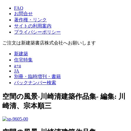
FAQ
お問合せ
著作権・リンク
サイトの利用案内
プライバシーポリシー
ご注文は新建築書店株式会社へお願いします
新建築
住宅特集
a+u
JA
別冊・臨時増刊・書籍
バックナンバー検索
空間の風景-川崎清建築作品集-
編集: 川
崎清、宗本順三