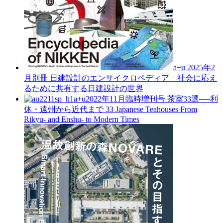
a+u 2025年2
月別冊
日建設計のエンサイクロペディア 社会に応え
るために共有する日建設計の世界
a+u2022年11月臨時増刊号
茶室33選──利
休・遠州から近代まで
33 Japanese Teahouses From
Rikyu- and Enshu- to Modern Times