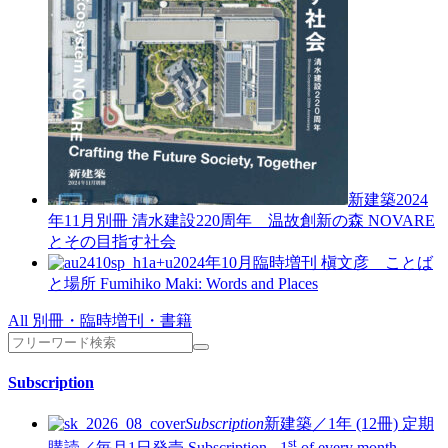
新建築2024
年11月別冊
清水建設220周年 温故創新の森 NOVARE
とその目指す社会
a+u2024年10月臨時増刊
槇文彦 ことば
と場所
Fumihiko Maki: Words and Places
All 別冊・臨時増刊・書籍
Subscription
Subscription
新建築／1年 (12冊)
定期
st
購読／毎月1日発売
Subscription - 1
of every month.