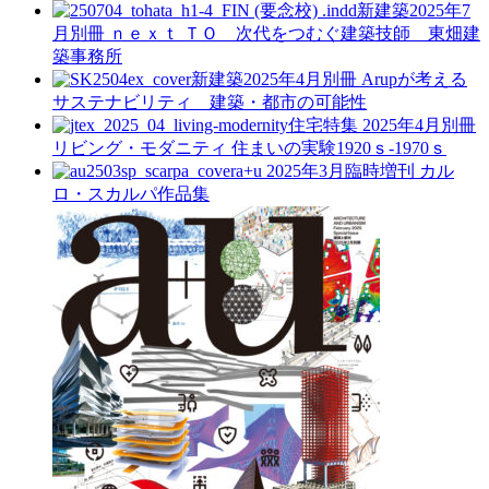
新建築2025年7
月別冊
ｎｅｘｔ ＴＯ 次代をつむぐ建築技師 東畑建
築事務所
新建築2025年4月別冊
Arupが考える
サステナビリティ 建築・都市の可能性
住宅特集 2025年4月別冊
リビング・モダニティ 住まいの実験1920ｓ-1970ｓ
a+u 2025年3月臨時増刊
カル
ロ・スカルパ作品集