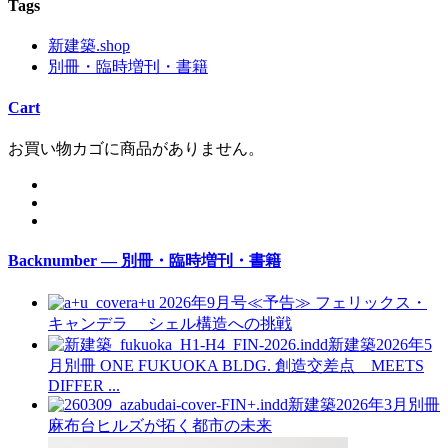
Tags
新建築.shop
別冊・臨時増刊・書籍
Cart
お買い物カゴに商品がありません。
Backnumber — 別冊・臨時増刊・書籍
a+u 2026年9月号≪予告≫
フェリックス・
キャンデラ シェル構造への挑戦
新建築2026年5
月別冊
ONE FUKUOKA BLDG. 創造交差点 MEETS
DIFFER ...
新建築2026年3月別冊
麻布台ヒルズが拓く都市の未来