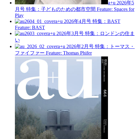
a+u 2026年5
月号
特集：子どものための都市空間
Feature: Spaces for
Play
a+u 2026年4月号
特集：BAST
Feature: BAST
a+u 2026年3月号
特集：ロンドンの住ま
い
a+u 2026年2月号
特集：トーマス・
ファイファー
Feature: Thomas Phifer