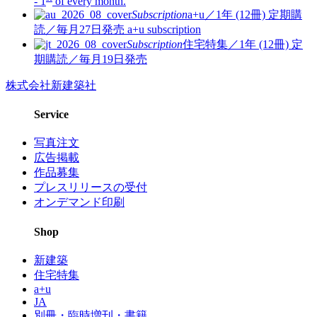
- 1
of every month.
Subscription
a+u／1年 (12冊)
定期購
読／毎月27日発売
a+u subscription
Subscription
住宅特集／1年 (12冊)
定
期購読／毎月19日発売
株式会社新建築社
Service
写真注文
広告掲載
作品募集
プレスリリースの受付
オンデマンド印刷
Shop
新建築
住宅特集
a+u
JA
別冊・臨時増刊・書籍