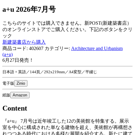
a+u 2026年7月号
こちらのサイトでは購入できません。新POST(新建築書店）
のオンラインストアでご購入ください。下記のボタンをクリ
ック
新建築書店から購入
商品コード:
402607
カテゴリー:
Architecture and Urbanism
(a+u)
6月27日発売！
日本語 + 英語／144頁／292x219mm／A4変型／平綴じ
電子版
Zinio
紙版
Amazon
Content
『a+u』 7月号は近年竣工した12の美術館を特集する。展示
室を中心に構成された単なる建物を超え、美術館が再構想さ
れつつある時代における多様な展開を紹介する。新たに建て