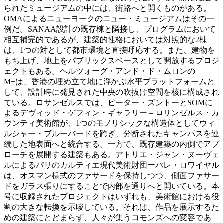
られたミュージアムの中には、街路へと開くものがある。
OMAによるニューヨークのニュー・ミュージアムはその一
例だ。SANAA設計の既存棟と隣接し、プログラムにおいて
相互補完的であるが、建築的性格においては対照的な2棟
は、1つの対として都市環境と直接呼応する。また、建物を
もち上げ、地上をパブリックスペースとして開放するプロジ
ェクトもある。ヘルツォーグ・アンド・ド・ムロンの
M+は、香港の埋め立て地に浮かぶ水平プラットフォームと
して、設計時に発見された中央の吹抜け空間を核に構成され
ている。ロサンゼルスでは、ピーター・ズントーとSOMに
よるデヴィッド・ゲフィン・ギャラリー – ロサンゼルス・カ
ウンティ美術館が、1つのモノリシックな構造体としてウィ
ルシャー・ブルーバードを跨ぎ、分断されたキャンパスを連
続した地表面へと統合する。一方で、既存建築の内側でアプ
ローチを展開する建築もある。アトリエ・ジャン・ヌーヴェ
ルによるパリのカルティエ現代美術財団ーパレ・ロワイヤル
は、オスマン様式のファサードを保持しつつ、側面ファサー
ドをガラス張りにすることで内部を通りへと開いている。本
号に収録されたプロジェクトはいずれも、美術館における役
割の大きな転換を示唆している。それは、作品を展示するた
めの建築にとどまらず、人々が集うコモンズへの変容であ