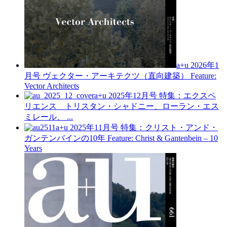
a+u 2026年1
月号
ヴェクター・アーキテクツ（直向建築）
Feature:
Vector Architects
a+u 2025年12月号
特集：エクスペ
リエンス トリスタン・シャドニー、ローラン・エス
ミレール、 ...
a+u 2025年11月号
特集：クリスト・アンド・
ガンテンバインの10年
Feature: Christ & Gantenbein – 10
Years