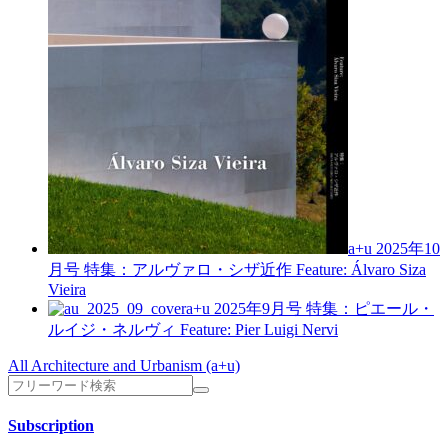
a+u 2025年10
月号
特集：アルヴァロ・シザ近作
Feature: Álvaro Siza
Vieira
a+u 2025年9月号
特集：ピエール・
ルイジ・ネルヴィ
Feature: Pier Luigi Nervi
All Architecture and Urbanism (a+u)
Subscription