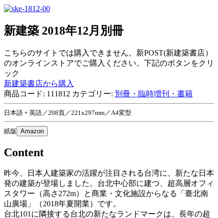
新建築 2018年12月別冊
こちらのサイトでは購入できません。新POST(新建築書店）
のオンラインストアでご購入ください。下記のボタンをクリ
ック
新建築書店から購入
商品コード:
111812
カテゴリー:
別冊・臨時増刊・書籍
日本語 + 英語／208頁／221x297mm／A4変型
紙版
Amazon
Content
昨今、日本人建築家の活躍が注目される台湾に、新たな日本
発の建築が登場しました。台北中心部に建つ、超高層オフィ
スタワー（高さ272m）と商業・文化施設からなる「臺北南
山廣場」（2018年夏開業）です。
台北101に隣接する台北の新たなランドマークは、長年の超