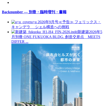
Backnumber — 別冊・臨時増刊・書籍
a+u 2026年9月号≪予告≫
フェリックス・
キャンデラ シェル構造への挑戦
新建築2026年5
月別冊
ONE FUKUOKA BLDG. 創造交差点 MEETS
DIFFER ...