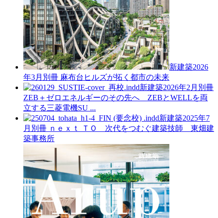
新建築2026
年3月別冊
麻布台ヒルズが拓く都市の未来
新建築2026年2月別冊
ZEB＋ゼロエネルギーのその先へ ZEBとWELLを両
立する三菱電機SU ...
新建築2025年7
月別冊
ｎｅｘｔ ＴＯ 次代をつむぐ建築技師 東畑建
築事務所