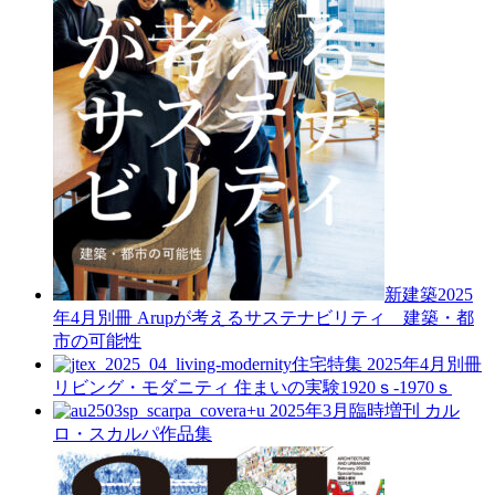
新建築2025
年4月別冊
Arupが考えるサステナビリティ 建築・都
市の可能性
住宅特集 2025年4月別冊
リビング・モダニティ 住まいの実験1920ｓ-1970ｓ
a+u 2025年3月臨時増刊
カル
ロ・スカルパ作品集