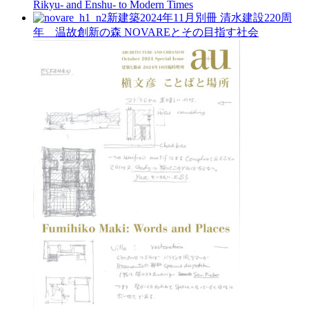
Rikyu- and Enshu- to Modern Times
新建築2024年11月別冊
清水建設220周
年 温故創新の森 NOVAREとその目指す社会