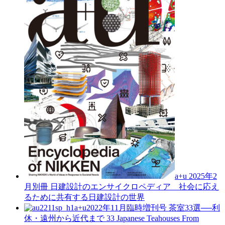
a+u 2025年2
月別冊
日建設計のエンサイクロペディア 社会に応え
るために共有する日建設計の世界
a+u2022年11月臨時増刊号
茶室33選──利
休・遠州から近代まで
33 Japanese Teahouses From