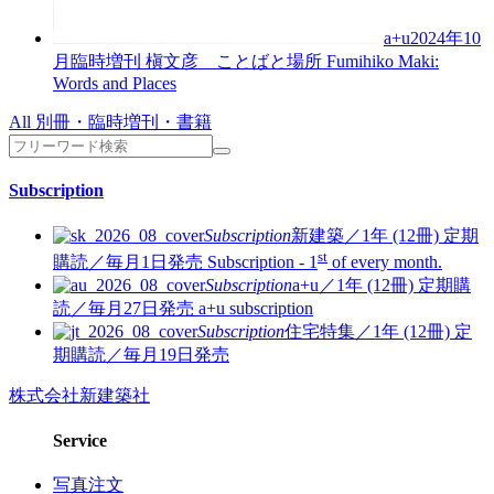
a+u2024年10
月臨時増刊
槇文彦 ことばと場所
Fumihiko Maki:
Words and Places
All 別冊・臨時増刊・書籍
Subscription
Subscription
新建築／1年 (12冊)
定期
st
購読／毎月1日発売
Subscription - 1
of every month.
Subscription
a+u／1年 (12冊)
定期購
読／毎月27日発売
a+u subscription
Subscription
住宅特集／1年 (12冊)
定
期購読／毎月19日発売
株式会社新建築社
Service
写真注文