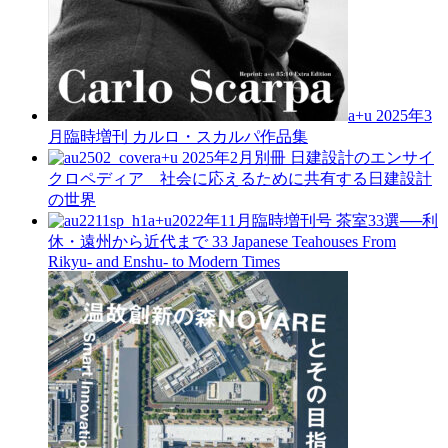
a+u 2025年3
月臨時増刊
カルロ・スカルパ作品集
a+u 2025年2月別冊
日建設計のエンサイ
クロペディア 社会に応えるために共有する日建設計
の世界
a+u2022年11月臨時増刊号
茶室33選──利
休・遠州から近代まで
33 Japanese Teahouses From
Rikyu- and Enshu- to Modern Times