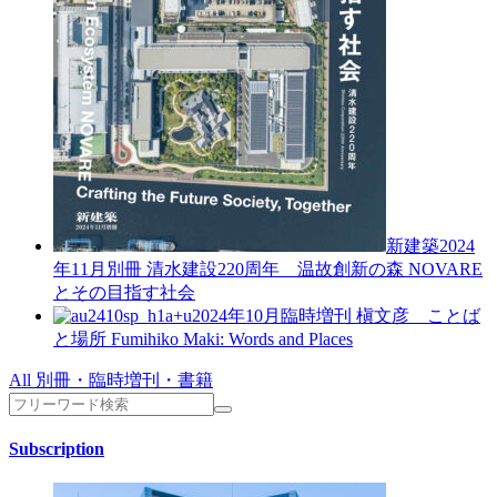
新建築2024
年11月別冊
清水建設220周年 温故創新の森 NOVARE
とその目指す社会
a+u2024年10月臨時増刊
槇文彦 ことば
と場所
Fumihiko Maki: Words and Places
All 別冊・臨時増刊・書籍
Subscription