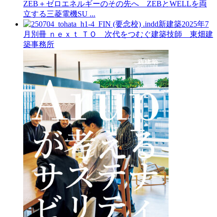
ZEB＋ゼロエネルギーのその先へ ZEBとWELLを両
立する三菱電機SU ...
新建築2025年7
月別冊
ｎｅｘｔ ＴＯ 次代をつむぐ建築技師 東畑建
築事務所