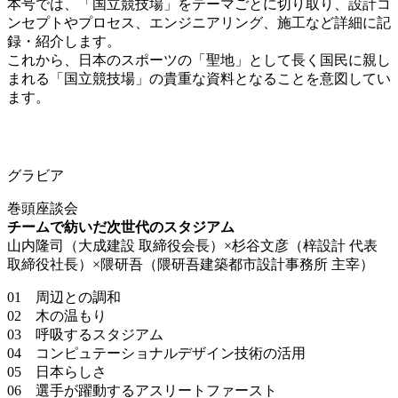
本号では、「国立競技場」をテーマごとに切り取り、設計コ
ンセプトやプロセス、エンジニアリング、施工など詳細に記
録・紹介します。
これから、日本のスポーツの「聖地」として長く国民に親し
まれる「国立競技場」の貴重な資料となることを意図してい
ます。
グラビア
巻頭座談会
チームで紡いだ次世代のスタジアム
山内隆司（大成建設 取締役会長）×杉谷文彦（梓設計 代表
取締役社長）×隈研吾（隈研吾建築都市設計事務所 主宰）
01 周辺との調和
02 木の温もり
03 呼吸するスタジアム
04 コンピュテーショナルデザイン技術の活用
05 日本らしさ
06 選手が躍動するアスリートファースト