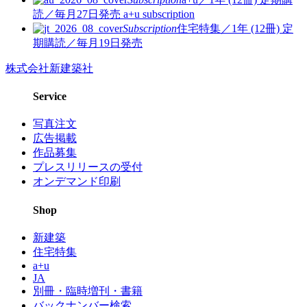
読／毎月27日発売
a+u subscription
Subscription
住宅特集／1年 (12冊)
定
期購読／毎月19日発売
株式会社新建築社
Service
写真注文
広告掲載
作品募集
プレスリリースの受付
オンデマンド印刷
Shop
新建築
住宅特集
a+u
JA
別冊・臨時増刊・書籍
バックナンバー検索