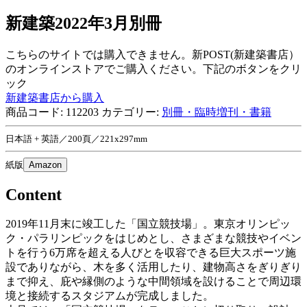
新建築2022年3月別冊
こちらのサイトでは購入できません。新POST(新建築書店）
のオンラインストアでご購入ください。下記のボタンをクリ
ック
新建築書店から購入
商品コード:
112203
カテゴリー:
別冊・臨時増刊・書籍
日本語 + 英語／200頁／221x297mm
紙版
Amazon
Content
2019年11月末に竣工した「国立競技場」。東京オリンピッ
ク・パラリンピックをはじめとし、さまざまな競技やイベン
トを行う6万席を超える人びとを収容できる巨大スポーツ施
設でありながら、木を多く活用したり、建物高さをぎりぎり
まで抑え、庇や縁側のような中間領域を設けることで周辺環
境と接続するスタジアムが完成しました。