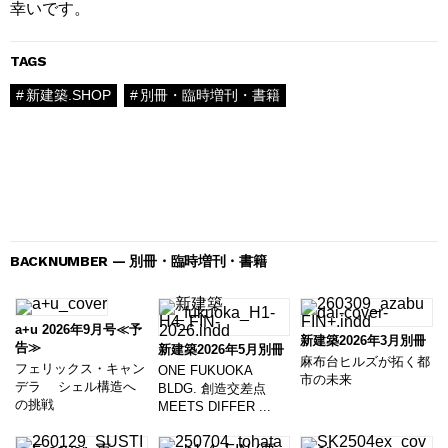
幸いです。
TAGS
新建築.SHOP
別冊・臨時増刊・書籍
BACKNUMBER — 別冊・臨時増刊・書籍
a+u 2026年9月号≪予
新建築2026年3月別冊
告≫
新建築2026年5月別冊
麻布台ヒルズが拓く都
フェリックス・キャン
ONE FUKUOKA
市の未来
デラ シェル構造へ
BLDG. 創造交差点
の挑戦
MEETS DIFFER ...