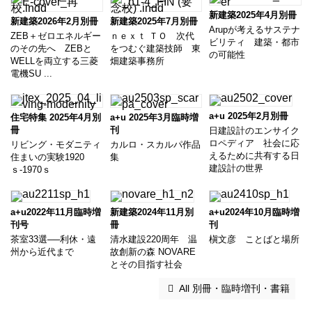
新建築2025年4月別冊
新建築2026年2月別冊
新建築2025年7月別冊
Arupが考えるサステナ
ZEB＋ゼロエネルギー
ｎｅｘｔ ＴＯ 次代
ビリティ 建築・都市
のその先へ ZEBと
をつむぐ建築技師 東
の可能性
WELLを両立する三菱
畑建築事務所
電機SU ...
a+u 2025年2月別冊
住宅特集 2025年4月別
a+u 2025年3月臨時増
冊
刊
日建設計のエンサイク
ロペディア 社会に応
リビング・モダニティ
カルロ・スカルパ作品
えるために共有する日
住まいの実験1920
集
建設計の世界
ｓ-1970ｓ
a+u2022年11月臨時増
新建築2024年11月別
a+u2024年10月臨時増
刊号
冊
刊
茶室33選──利休・遠
清水建設220周年 温
槇文彦 ことばと場所
州から近代まで
故創新の森 NOVARE
とその目指す社会
 All 別冊・臨時増刊・書籍