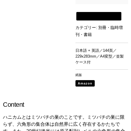
新建築書店から購入
カテゴリー:
別冊・臨時増
刊・書籍
日本語 + 英語／144頁／
229x283mm／A4変型／並製
ケース付
紙版
Amazon
Content
ハニカムとはミツバチの巣のことです。ミツバチの巣に限
らず、六角形の集合体は自然界に広く存在するかたちで