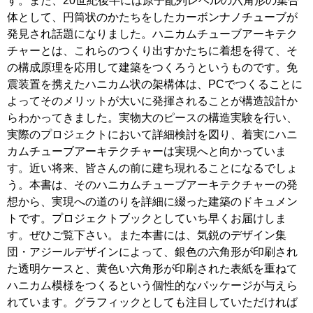
す。また、20世紀後半には原子配列レベルの六角形の集合
体として、円筒状のかたちをしたカーボンナノチューブが
発見され話題になりました。ハニカムチューブアーキテク
チャーとは、これらのつくり出すかたちに着想を得て、そ
の構成原理を応用して建築をつくろうというものです。免
震装置を携えたハニカム状の架構体は、PCでつくることに
よってそのメリットが大いに発揮されることが構造設計か
らわかってきました。実物大のピースの構造実験を行い、
実際のプロジェクトにおいて詳細検討を図り、着実にハニ
カムチューブアーキテクチャーは実現へと向かっていま
す。近い将来、皆さんの前に建ち現れることになるでしょ
う。本書は、そのハニカムチューブアーキテクチャーの発
想から、実現への道のりを詳細に綴った建築のドキュメン
トです。プロジェクトブックとしていち早くお届けしま
す。ぜひご覧下さい。また本書には、気鋭のデザイン集
団・アジールデザインによって、銀色の六角形が印刷され
た透明ケースと、黄色い六角形が印刷された表紙を重ねて
ハニカム模様をつくるという個性的なパッケージが与えら
れています。グラフィックとしても注目していただければ