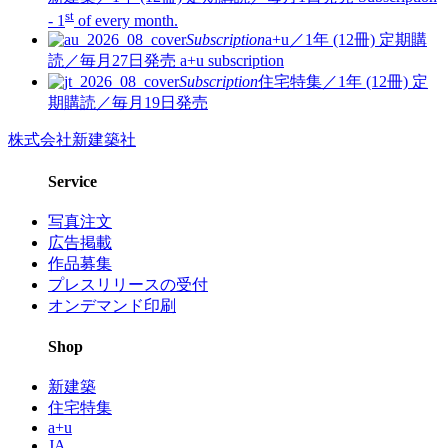
st
- 1
of every month.
Subscription
a+u／1年 (12冊)
定期購
読／毎月27日発売
a+u subscription
Subscription
住宅特集／1年 (12冊)
定
期購読／毎月19日発売
株式会社新建築社
Service
写真注文
広告掲載
作品募集
プレスリリースの受付
オンデマンド印刷
Shop
新建築
住宅特集
a+u
JA