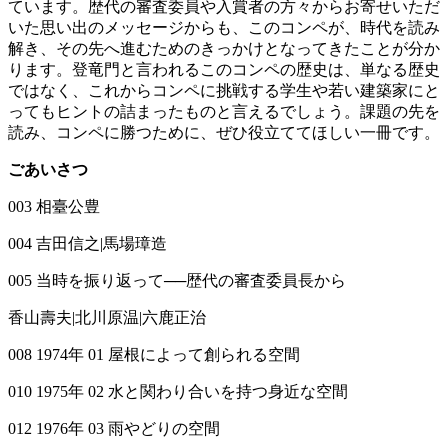
ています。歴代の審査委員や入賞者の方々からお寄せいただ
いた思い出のメッセージからも、このコンペが、時代を読み
解き、その先へ進むためのきっかけとなってきたことが分か
ります。登竜門と言われるこのコンペの歴史は、単なる歴史
ではなく、これからコンペに挑戦する学生や若い建築家にと
ってもヒントの詰まったものと言えるでしょう。課題の先を
読み、コンペに勝つために、ぜひ役立ててほしい一冊です。
ごあいさつ
003 相臺公豊
004 吉田信之|馬場璋造
005 当時を振り返って──歴代の審査委員長から
香山壽夫|北川原温|六鹿正治
008 1974年 01 屋根によって創られる空間
010 1975年 02 水と関わり合いを持つ身近な空間
012 1976年 03 雨やどりの空間