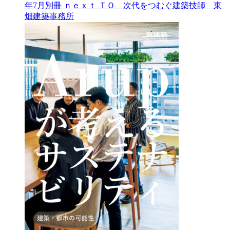
年7月別冊
ｎｅｘｔ ＴＯ 次代をつむぐ建築技師 東
畑建築事務所