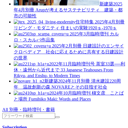
新建築2025
年4月別冊
Arupが考えるサステナビリティ 建築・都
市の可能性
住宅特集 2025年4月別冊
リビング・モダニティ 住まいの実験1920ｓ-1970ｓ
a+u 2025年3月臨時増刊
カル
ロ・スカルパ作品集
a+u 2025年2月別冊
日建設計のエンサイ
クロペディア 社会に応えるために共有する日建設計
の世界
a+u2022年11月臨時増刊号
茶室33選──利
休・遠州から近代まで
33 Japanese Teahouses From
Rikyu- and Enshu- to Modern Times
新建築2024年11月別冊
清水建設220周
年 温故創新の森 NOVAREとその目指す社会
a+u2024年10月臨時増刊
槇文彦 ことば
と場所
Fumihiko Maki: Words and Places
All 別冊・臨時増刊・書籍
Subscription