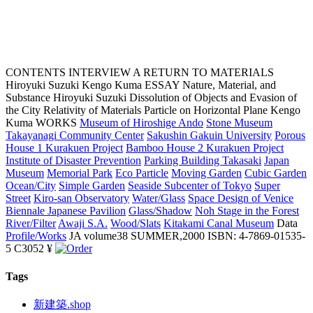
CONTENTS
INTERVIEW A RETURN TO MATERIALS
Hiroyuki Suzuki Kengo Kuma
ESSAY Nature, Material, and
Substance Hiroyuki Suzuki Dissolution of Objects and Evasion of
the City Relativity of Materials Particle on Horizontal Plane Kengo
Kuma
WORKS
Museum of Hiroshige Ando
Stone Museum
Takayanagi Community Center
Sakushin Gakuin University
Porous
House 1 Kurakuen Project
Bamboo House 2 Kurakuen Project
Institute of Disaster Prevention
Parking Building Takasaki
Japan
Museum
Memorial Park
Eco Particle
Moving Garden
Cubic Garden
Ocean/City
Simple Garden
Seaside Subcenter of Tokyo
Super
Street
Kiro-san Observatory
Water/Glass
Space Design of Venice
Biennale Japanese Pavilion
Glass/Shadow
Noh Stage in the Forest
River/Filter
Awaji S.A.
Wood/Slats
Kitakami Canal Museum
Data
Profile/Works
JA volume38 SUMMER,2000 ISBN: 4-7869-01535-
5 C3052 ¥
Tags
新建築.shop