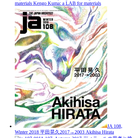
materials
Kengo Kuma: a LAB for materials
JA 108,
Winter 2018
平田晃久2017→2003
Akihisa Hirata