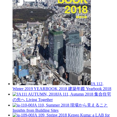
JA 112,
Winter 2019
YEARBOOK 2018 建築年鑑
Yearbook 2018
JA 111, Autumn 2018
集合住宅
の先へ
Living Together
JA 110, Summer 2018
現場から見えること
Insights from Building Sites
JA 109, Spring 2018
Kengo Kuma: a LAB for