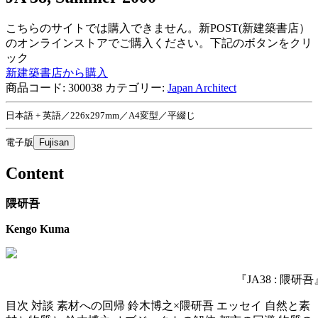
こちらのサイトでは購入できません。新POST(新建築書店）
のオンラインストアでご購入ください。下記のボタンをクリ
ック
新建築書店から購入
商品コード:
300038
カテゴリー:
Japan Architect
日本語 + 英語／226x297mm／A4変型／平綴じ
電子版
Fujisan
Content
隈研吾
Kengo Kuma
『JA38 : 隈研吾
目次
対談 素材への回帰 鈴木博之×隈研吾
エッセイ 自然と素