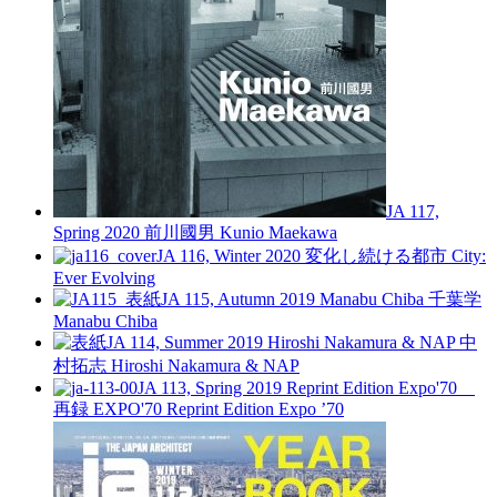
JA 117,
Spring 2020
前川國男
Kunio Maekawa
JA 116, Winter 2020
変化し続ける都市
City:
Ever Evolving
JA 115, Autumn 2019
Manabu Chiba 千葉学
Manabu Chiba
JA 114, Summer 2019
Hiroshi Nakamura & NAP 中
村拓志
Hiroshi Nakamura & NAP
JA 113, Spring 2019
Reprint Edition Expo'70
再録 EXPO'70
Reprint Edition Expo ’70