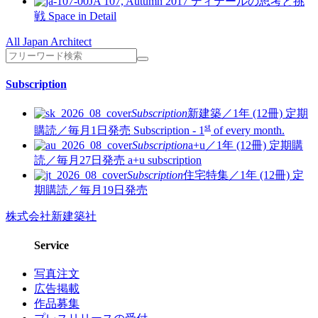
JA 107, Autumn 2017
ディテールの思考と挑
戦
Space in Detail
All Japan Architect
Subscription
Subscription
新建築／1年 (12冊)
定期
st
購読／毎月1日発売
Subscription - 1
of every month.
Subscription
a+u／1年 (12冊)
定期購
読／毎月27日発売
a+u subscription
Subscription
住宅特集／1年 (12冊)
定
期購読／毎月19日発売
株式会社新建築社
Service
写真注文
広告掲載
作品募集