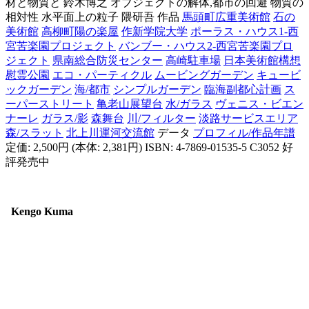
材と物質と 鈴木博之 オブジェクトの解体,都市の回避 物質の
相対性 水平面上の粒子 隈研吾
作品
馬頭町広重美術館
石の
美術館
高柳町陽の楽屋
作新学院大学
ポーラス・ハウス1-西
宮苦楽園プロジェクト
バンブー・ハウス2-西宮苦楽園プロ
ジェクト
県南総合防災センター
高崎駐車場
日本美術館構想
慰霊公園
エコ・パーティクル
ムービングガーデン
キュービ
ックガーデン
海/都市
シンプルガーデン
臨海副都心計画
ス
ーパーストリート
亀老山展望台
水/ガラス
ヴェニス・ビエン
ナーレ
ガラス/影
森舞台
川/フィルター
淡路サービスエリア
森/スラット
北上川運河交流館
データ
プロフィル/作品年譜
定価: 2,500円 (本体: 2,381円) ISBN: 4-7869-01535-5 C3052 好
評発売中
Kengo Kuma