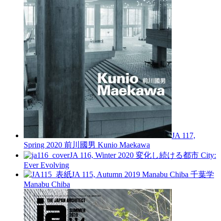
JA 117,
Spring 2020
前川國男
Kunio Maekawa
JA 116, Winter 2020
変化し続ける都市
City:
Ever Evolving
JA 115, Autumn 2019
Manabu Chiba 千葉学
Manabu Chiba