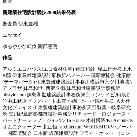
目次
新建築住宅設計競技2000結果発表
審査員 伊東豊雄
エッセイ
ゆるやかな転位 岡部憲明
作品
アルミエコハウス(エコ素材住宅) 難波和彦+界工作舎桜上水
K邸 伊東豊雄建築設計事務所ハノーバー国際博覧会 健康館
(テーマパーク) 伊東豊雄建築設計事務所横浜市六ツ川地域ケ
アプラザ 妹島和世+西沢立衛/妹島和世建築設計事務所
hhstyle.com 妹島和世建築設計事務所東京サンケイビル(I期)
竹中工務店ビッグハート出雲 小嶋一浩+小泉雅生/C+A大社
文化プレイス 伊東豊雄建築設計事務所天野製薬・岐阜研究
所 黒川紀章建築都市設計事務所リチャード・ロジャース・
パートナーシップ・ジャパンTa House 木村博昭/Ks Architects
オムニクォーター 北山恒+architecture WORKSHOPハノーバ
ー国際博覧会 日本館 坂茂建築設計 フライ・オットー(コン