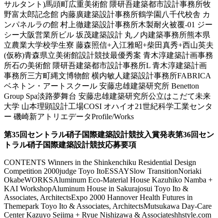
サルタント)馬頭町広重美術館 隈研吾建築都市設計事務所牧
野富太郎記念館 内藤廣建築設計事務所鶴学園八千代校舎 カ
ンパネルラの館 村上徹建築設計事務所木製耐火被覆-01 ジー
シー大阪営業所ビル 坂茂建築設計 丸ノ内建築事務所熊本県
立農業大学校学生寮 藤森照信+入江雅昭+柴田真秀+西山英夫
(仮称)青森県立美術館設計競技最優秀案 青木淳建築計画事務
所石の美術館 隈研吾建築都市設計事務所L 青木淳建築計画
事務所三方町縄文博物館 横内敏人建築設計事務所FABRICA
ベネトン・アートスクール 安藤忠雄建築研究所 Benetton
Group Spa淡路夢舞台 安藤忠雄建築研究所公立はこだて未来
大学 山本理顕設計工場COSI オハイオ21世紀科学工業センタ
ー 磯崎新アトリエデータProfile/Works
第35回セントラル硝子国際建築設計競技入賞発表第36回セン
トラル硝子国際建築設計競技応募要項
CONTENTS Winners in the Shinkenchiku Residential Design
Competition 2000judge Toyo ItoESSAYSlow TransitionNoriaki
OkabeWORKSAluminum Eco-Material House Kazuhiko Namba +
KAI WorkshopAluminum House in Sakurajosui Toyo Ito &
Associates, ArchitectsExpo 2000 Hannover Health Futures in
Themepark Toyo Ito & Associates, ArchitectsMutsukawa Day-Care
Center Kazuyo Sejima + Ryue Nishizawa & Associateshhstyle.com