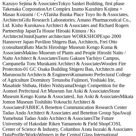
Kazuyo Sejima & AssociatesTokyo Sankei Building, first phase
Takenaka CorporationArt Complex Izumo Kazuhiro Kojima +
Masao Koizumi / C+ATaisha Bunka Place Toyo Ito & Associates,
ArchitectsGifu Research Laboratories, Amano Pharmaceutical Co.,
Ltd. Kisho Kurokawa Architect & Associates and Richard Rogers
Partnership JapanTa House Hiroaki Kimura / Ks
ArchitectsOmniQuarter architecture WORKSHOPExpo 2000
Hannover Japan Pavilion Shigeru Ban, Architects, Frei Otto
(consultant)Bato Machi Hiroshige Museum Kengo Kuma &
AssociatesMakino Museum of Plants and People Hiroshi Naito /
Naito Architect & AssociatesTsuru Gakuen Yachiyo Campus,
Campanella Toru Murakami Architect & AssociatesWooden Fire
Protection-01 GC Osaka Building Shigeru Ban, Architects and
Marunouchi Architects & EngineersKumamoto Prefectural College
of Agriculture Dormitory Terunobu Fujimori, Yoshiaki Irie,
Masahide Shibata, Hideo NishiyamaDesign Competition for the
Aomori Prefectural Art Museum Jun Aoki & AssociatesStone
Museum Kengo Kuma & AssociatesL Jun Aoki & AssociatesMikata
Jomon Museum Toshihito Yokouchi Architect &
AssociatesFABRICA Benetton Communication Research Center
Tadao Ando Architect & Associates and Benetton Group SpaAwaji
Yumebutai Tadao Ando Architect & AssociatesThe Future
University of Hakodate Riken Yamamoto & Field ShopCOSI,
Center of Science & Industry, Columbus Arata Isozaki & Associates
DataProfile/WorksWinners in the Central Glass International