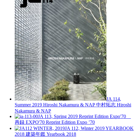
JA 114,
Summer 2019
Hiroshi Nakamura & NAP 中村拓志
Hiroshi
Nakamura & NAP
JA 113, Spring 2019
Reprint Edition Expo'70
再録 EXPO'70
Reprint Edition Expo ’70
JA 112, Winter 2019
YEARBOOK
2018 建築年鑑
Yearbook 2018