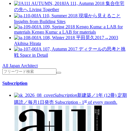
JA 111, Autumn 2018
集合住宅
の先へ
Living Together
JA 110, Summer 2018
現場から見えること
Insights from Building Sites
JA 109, Spring 2018
Kengo Kuma: a LAB for
materials
Kengo Kuma: a LAB for materials
JA 108, Winter 2018
平田晃久2017→2003
Akihisa Hirata
JA 107, Autumn 2017
ディテールの思考と挑
戦
Space in Detail
All Japan Architect
Subscription
Subscription
新建築／1年 (12冊)
定期
st
購読／毎月1日発売
Subscription - 1
of every month.