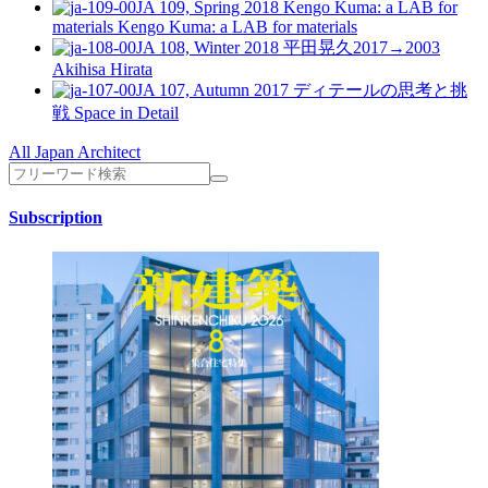
JA 109, Spring 2018
Kengo Kuma: a LAB for
materials
Kengo Kuma: a LAB for materials
JA 108, Winter 2018
平田晃久2017→2003
Akihisa Hirata
JA 107, Autumn 2017
ディテールの思考と挑
戦
Space in Detail
All Japan Architect
Subscription