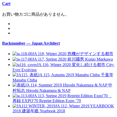
Cart
お買い物カゴに商品がありません。
Backnumber — Japan Architect
JA 118, Winter 2020
危機がデザインする都市
JA 117, Spring 2020
前川國男
Kunio Maekawa
JA 116, Winter 2020
変化し続ける都市
City:
Ever Evolving
JA 115, Autumn 2019
Manabu Chiba 千葉学
Manabu Chiba
JA 114, Summer 2019
Hiroshi Nakamura & NAP 中
村拓志
Hiroshi Nakamura & NAP
JA 113, Spring 2019
Reprint Edition Expo'70
再録 EXPO'70
Reprint Edition Expo ’70
JA 112, Winter 2019
YEARBOOK
2018 建築年鑑
Yearbook 2018