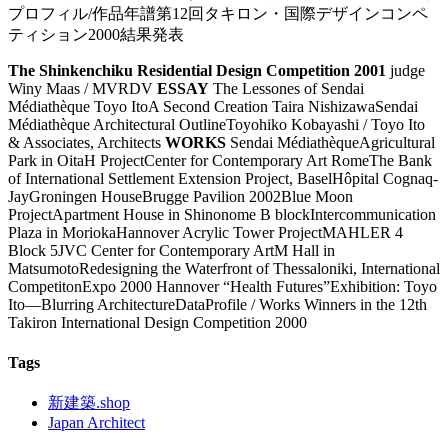
プロフィル/作品年譜第12回タキロン・国際デザインコンペ
ティション2000結果発表
The Shinkenchiku Residential Design Competition 2001
judge
Winy Maas / MVRDV
ESSAY
The Lessones of Sendai
Médiathèque Toyo ItoA Second Creation Taira NishizawaSendai
Médiathèque Architectural OutlineToyohiko Kobayashi / Toyo Ito
& Associates, Architects
WORKS
Sendai MédiathèqueAgricultural
Park in OitaH ProjectCenter for Contemporary Art RomeThe Bank
of International Settlement Extension Project, BaselHôpital Cognaq-
JayGroningen HouseBrugge Pavilion 2002Blue Moon
ProjectApartment House in Shinonome B blockIntercommunication
Plaza in MoriokaHannover Acrylic Tower ProjectMAHLER 4
Block 5JVC Center for Contemporary ArtM Hall in
MatsumotoRedesigning the Waterfront of Thessaloniki, International
CompetitonExpo 2000 Hannover “Health Futures”Exhibition: Toyo
Ito––Blurring ArchitectureDataProfile / Works Winners in the 12th
Takiron International Design Competition 2000
Tags
新建築.shop
Japan Architect