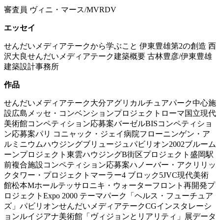
審査員 ヴィニ・マース/MVRDV
エッセイ
せんだいメディアテークから学ぶこと 伊東豊雄第2の創造 西
沢大良せんだいメディアテーク建築概要 古林豊彦/伊東豊雄
建築設計事務所
作品
せんだいメディアテーク大分アグリカルチュアパーク中心施
設広島メッセ・コンベンションプロジェクトローマ国立現代
美術館コンペティション応募案バーゼルBISコンペティショ
ン応募案パリ コニャック・ジェイ病院フローニンゲン・ア
ルミニウムハウジングブリュージュパビリオン2002ブルーム
ーンプロジェクト東雲ハウジングB街区プロジェクト盛岡駅
前複合施設コンペティション応募案ハノーバー・アクリリッ
クタワー・プロジェクトマーラー4 ブロック5JVC現代美術
館松本Mホールテッサロニキ・ウォーターフロント再開発プ
ロジェクトExpo 2000 テーマパーク「ヘルス・フューチュア
ズ」パビリオンせんだいメディアテークCGインスタレーシ
ョンルイジアナ美術館「ヴィジョンとリアリティ」展データ